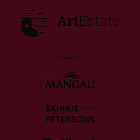
Atbalstītāji