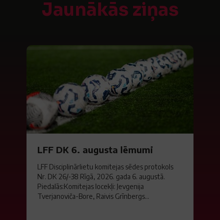
Jaunākās ziņas
LFF DK 6. augusta lēmumi
LFF Disciplinārlietu komitejas sēdes protokols
Nr. DK 26/-38 Rīgā, 2026. gada 6. augustā.
Piedalās:Komitejas locekļi: Jevgenija
Tverjanoviča-Bore, Raivis Grīnbergs...