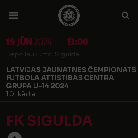
19 JŪN
2024
13:00
Depo laukums, Sigulda
LATVIJAS JAUNATNES ČEMPIONATS
FUTBOLA ATTISTIBAS CENTRA
GRUPA U-14 2024
10. kārta
FK SIGULDA