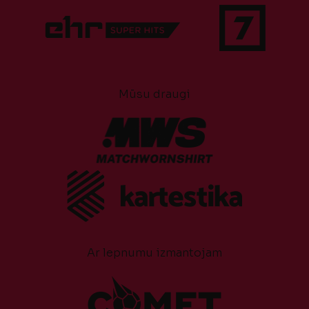
Mūsu draugi
Ar lepnumu izmantojam