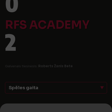
0
RFS ACADEMY
2
Galvenais tiesnesis:
Roberts Žanis Bete
Spēles gaita