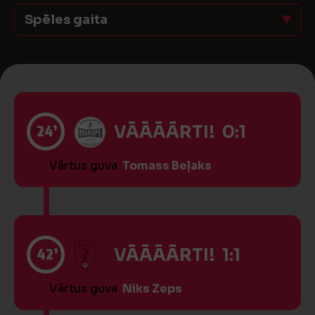
Spēles gaita
24’
VĀĀĀĀRTI! 0:1
Vārtus guva
Tomass Beļaks
42’
VĀĀĀĀRTI! 1:1
Vārtus guva
Niks Zeps