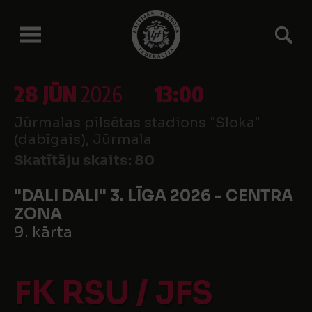
28 JŪN
2026
13:00
Jūrmalas pilsētas stadions "Sloka"
(dabīgais), Jūrmala
Skatītāju skaits:
80
"DALI DALI" 3. LĪGA 2026 - CENTRA
ZONA
9. kārta
FK RSU / JFS