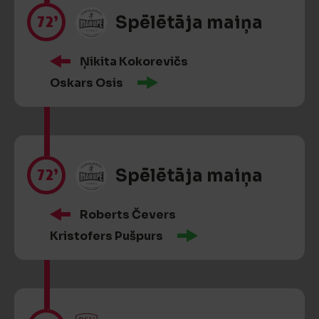
72’
Spēlētāja maiņa
Ņikita Kokorevičs
Oskars Osis
72’
Spēlētāja maiņa
Roberts Čevers
Kristofers Pušpurs