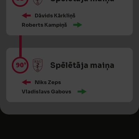
Dāvids Kārkliņš
Roberts Kampiņš
90’
Spēlētāja maiņa
Niks Zeps
Vladislavs Gabovs