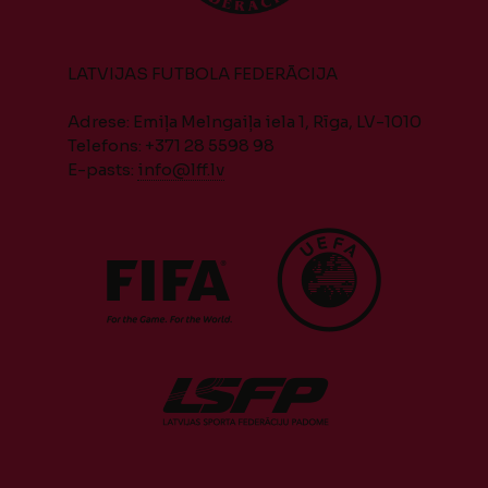
LATVIJAS FUTBOLA FEDERĀCIJA
Adrese: Emiļa Melngaiļa iela 1, Rīga, LV-1010
Telefons: +371 28 5598 98
E-pasts:
info@lff.lv