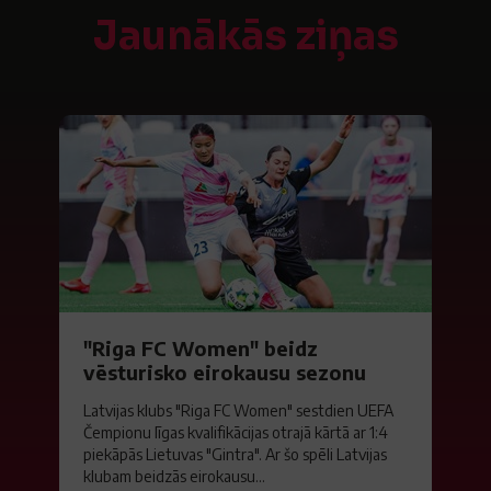
Jaunākās ziņas
"Riga FC Women" beidz
vēsturisko eirokausu sezonu
Latvijas klubs "Riga FC Women" sestdien UEFA
Čempionu līgas kvalifikācijas otrajā kārtā ar 1:4
piekāpās Lietuvas "Gintra". Ar šo spēli Latvijas
klubam beidzās eirokausu...