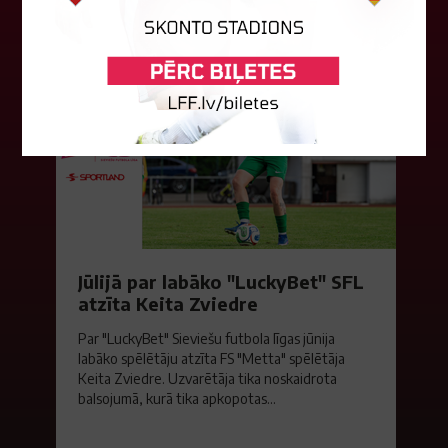
06. augusts 2026.
Jūlijā par labāko "LuckyBet" SFL
atzīta Keita Zviedre
Par "LuckyBet" Sieviešu futbola līgas jūnija
labāko spēlētāju atzīta FS "Metta" spēlētāja
Keita Zviedre. Uzvarētāja tika noskaidrota
balsojumā, kurā tika apkopotas...