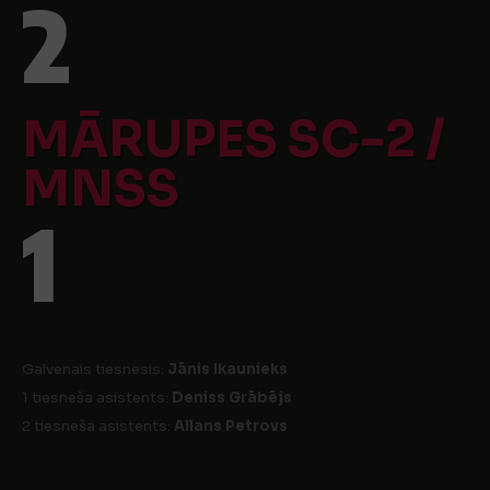
2
MĀRUPES SC-2 /
MNSS
1
Galvenais tiesnesis:
Jānis Ikaunieks
1 tiesneša asistents:
Deniss Grābējs
2 tiesneša asistents:
Allans Petrovs