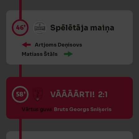
46’
Spēlētāja maiņa
Artjoms Deņisovs
Matiass Štāls
58’
VĀĀĀĀRTI! 2:1
Vārtus guva
Bruts Georgs Sniķeris