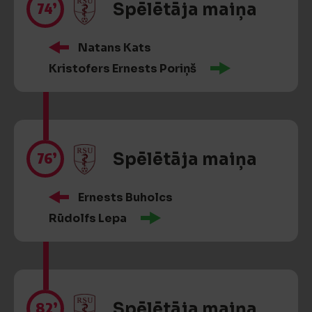
74’
Spēlētāja maiņa
Natans Kats
Kristofers Ernests Poriņš
76’
Spēlētāja maiņa
Ernests Buholcs
Rūdolfs Lepa
82’
Spēlētāja maiņa