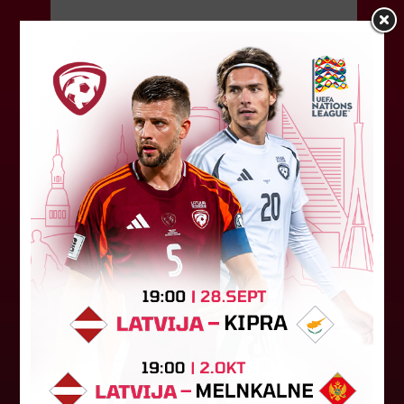
07. augusts 2026.
"Riga FC" iegūst handikapu, RFS
būs jāatspēlējas
Ceturtdienas vakarā savas spēles UEFA
Konferences līgas kvalifikācijas trešajā kārtā
aizvadīja divi Latvijas klubi. FC RFS izbraukumā ar
0:2 zaudēja Čehijas "Jablonec"...