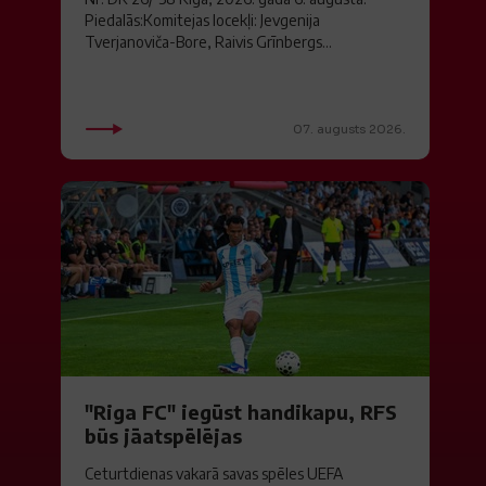
Piedalās:Komitejas locekļi: Jevgenija
Tverjanoviča-Bore, Raivis Grīnbergs...
07. augusts 2026.
"Riga FC" iegūst handikapu, RFS
būs jāatspēlējas
Ceturtdienas vakarā savas spēles UEFA