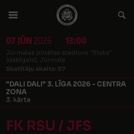
07 JŪN
2026
13:00
Jūrmalas pilsētas stadions "Sloka"
(dabīgais), Jūrmala
Skatītāju skaits:
57
"DALI DALI" 3. LĪGA 2026 - CENTRA
ZONA
3. kārta
FK RSU / JFS