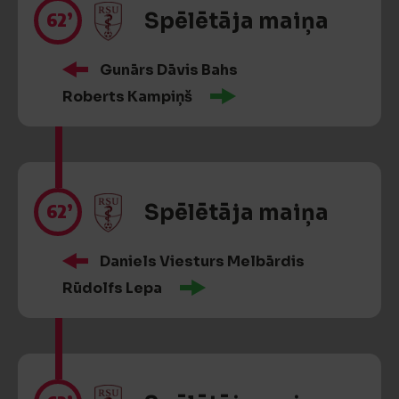
62’
Spēlētāja maiņa
Gunārs Dāvis Bahs
Roberts Kampiņš
62’
Spēlētāja maiņa
Daniels Viesturs Melbārdis
Rūdolfs Lepa