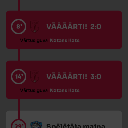
8’
VĀĀĀĀRTI! 2:0
Vārtus guva
Natans Kats
14’
VĀĀĀĀRTI! 3:0
Vārtus guva
Natans Kats
29’
Spēlētāja maiņa