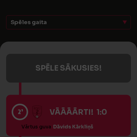
Spēles gaita
SPĒLE SĀKUSIES!
2’
VĀĀĀĀRTI! 1:0
Vārtus guva
Dāvids Kārkliņš