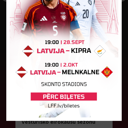
Jaunākās ziņas
"Riga FC Women" beidz
vēsturisko eirokausu sezonu