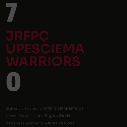
7
JRFPC
UPESCIEMA
WARRIORS
0
Galvenais tiesnesis:
Artūrs Blankenfelds
1 tiesneša asistents:
Aigars Girvičs
2 tiesneša asistents:
Allans Petrovs