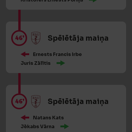
46’
Spēlētāja maiņa
Ernests Francis Irbe
Juris Zālītis
46’
Spēlētāja maiņa
Natans Kats
Jēkabs Vārna