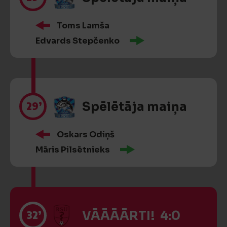
Toms Lamša
Edvards Stepčenko
29’
Spēlētāja maiņa
Oskars Odiņš
Māris Pilsētnieks
32’
VĀĀĀĀRTI! 4:0