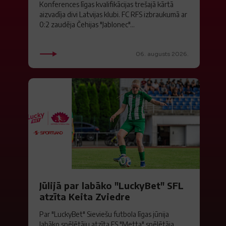
Konferences līgas kvalifikācijas trešajā kārtā
aizvadīja divi Latvijas klubi. FC RFS izbraukumā ar
0:2 zaudēja Čehijas "Jablonec"...
06. augusts 2026.
Jūlijā par labāko "LuckyBet" SFL
atzīta Keita Zviedre
Par "LuckyBet" Sieviešu futbola līgas jūnija
labāko spēlētāju atzīta FS "Metta" spēlētāja