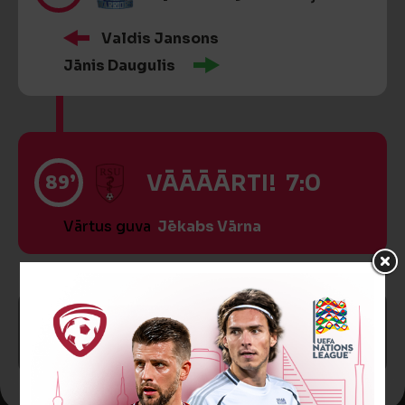
Valdis Jansons
Jānis Daugulis
89’
VĀĀĀĀRTI! 7:0
Vārtus guva
Jēkabs Vārna
SPĒLE BEIGUSIES!