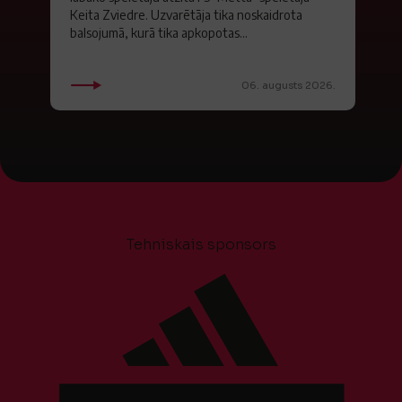
Keita Zviedre. Uzvarētāja tika noskaidrota
balsojumā, kurā tika apkopotas...
06. augusts 2026.
Tehniskais sponsors