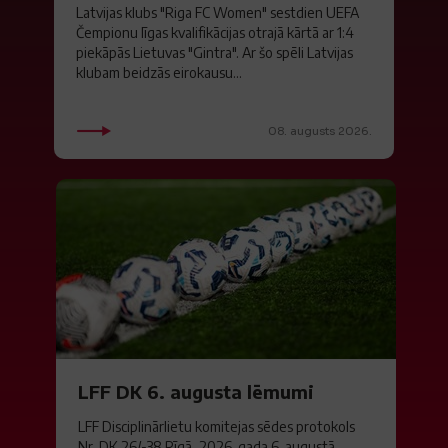
Latvijas klubs "Riga FC Women" sestdien UEFA
Čempionu līgas kvalifikācijas otrajā kārtā ar 1:4
piekāpās Lietuvas "Gintra". Ar šo spēli Latvijas
klubam beidzās eirokausu...
08. augusts 2026.
LFF DK 6. augusta lēmumi
LFF Disciplinārlietu komitejas sēdes protokols
Nr. DK 26/-38 Rīgā, 2026. gada 6. augustā.