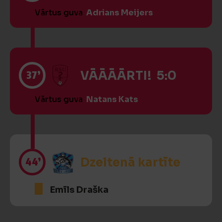
Vārtus guva
Adrians Meijers
37’
VĀĀĀĀRTI! 5:0
Vārtus guva
Natans Kats
44’
Dzeltenā kartīte
Emīls Draška