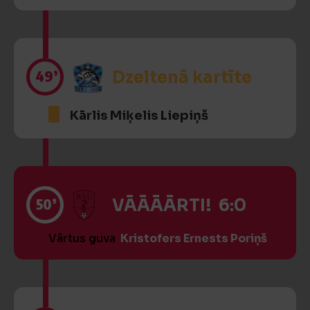
49’
Dzeltenā kartīte
Kārlis Miķelis Liepiņš
50’
VĀĀĀĀRTI! 6:0
Vārtus guva
Kristofers Ernests Poriņš