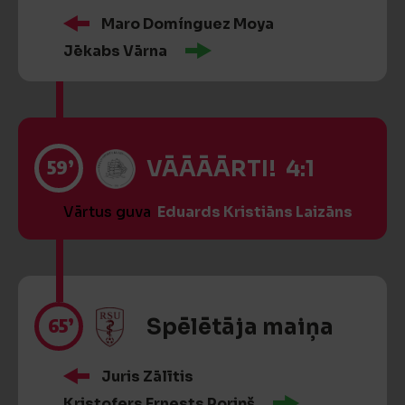
Maro Domínguez Moya
Jēkabs Vārna
59’
VĀĀĀĀRTI! 4:1
Vārtus guva
Eduards Kristiāns Laizāns
65’
Spēlētāja maiņa
Juris Zālītis
Kristofers Ernests Poriņš