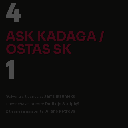
4
ASK KADAGA /
OSTAS SK
1
Galvenais tiesnesis:
Jānis Ikaunieks
1 tiesneša asistents:
Dmitrijs Stulpiņš
2 tiesneša asistents:
Allans Petrovs