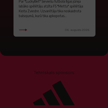
Par "LuckyBet" Sieviešu futbola līgas jūnija
labāko spēlētāju atzīta FS "Metta" spēlētāja
Keita Zviedre. Uzvarētāja tika noskaidrota
balsojumā, kurā tika apkopotas...
06. augusts 2026.
Tehniskais sponsors