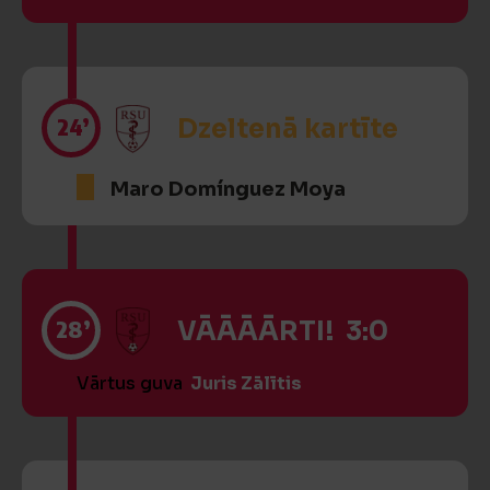
24’
Dzeltenā kartīte
Maro Domínguez Moya
28’
VĀĀĀĀRTI! 3:0
Vārtus guva
Juris Zālītis