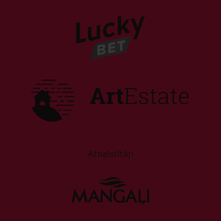
Atbalstītāji