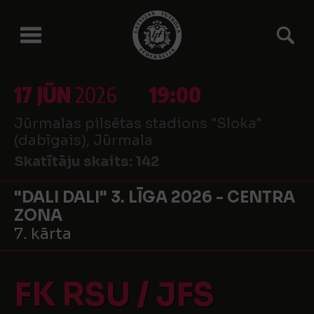
17 JŪN
2026
19:00
Jūrmalas pilsētas stadions "Sloka"
(dabīgais), Jūrmala
Skatītāju skaits:
142
"DALI DALI" 3. LĪGA 2026 - CENTRA
ZONA
7. kārta
FK RSU / JFS