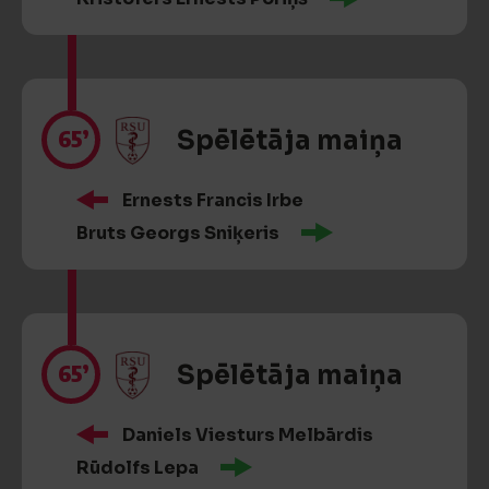
65’
Spēlētāja maiņa
Ernests Francis Irbe
Bruts Georgs Sniķeris
65’
Spēlētāja maiņa
Daniels Viesturs Melbārdis
Rūdolfs Lepa