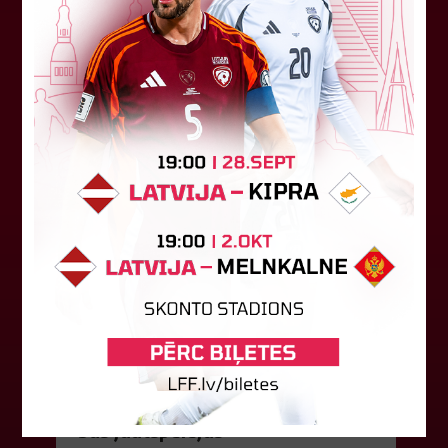
LFF Disciplinārlietu komitejas sēdes protokols
Nr. DK 26/-38 Rīgā, 2026. gada 6. augustā.
Piedalās:Komitejas locekļi: Jevgenija
Tverjanoviča-Bore, Raivis Grīnbergs...
07. augusts 2026.
"Riga FC" iegūst handikapu, RFS
būs jāatspēlējas