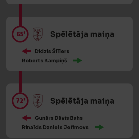
65’
Spēlētāja maiņa
Didzis Šillers
Roberts Kampiņš
72’
Spēlētāja maiņa
Gunārs Dāvis Bahs
Rinalds Daniels Jefimovs