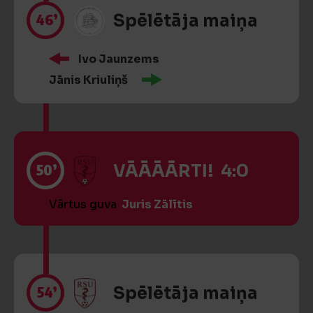
46’
Spēlētāja maiņa
Ivo Jaunzems
Jānis Kriuliņš
50’
VĀĀĀĀRTI! 4:0
Vārtus guva
Juris Zālītis
54’
Spēlētāja maiņa