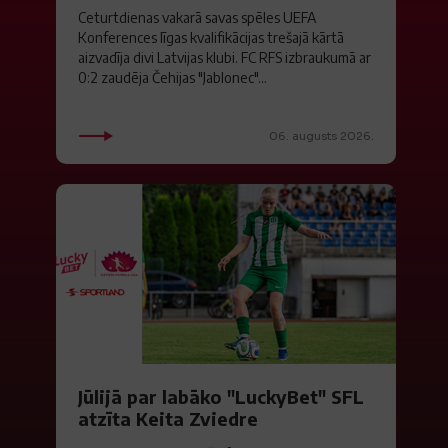
Ceturtdienas vakarā savas spēles UEFA
Konferences līgas kvalifikācijas trešajā kārtā
aizvadīja divi Latvijas klubi. FC RFS izbraukumā ar
0:2 zaudēja Čehijas "Jablonec"...
06. augusts 2026.
Jūlijā par labāko "LuckyBet" SFL
atzīta Keita Zviedre