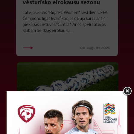
vēsturisko eirokausu sezonu
Latvijas klubs "Riga FC Women" sestdien UEFA
Čempionu līgas kvalifikācijas otrajā kārtā ar 1:4
piekāpās Lietuvas "Gintra". Ar šo spēli Latvijas
klubam beidzās eirokausu...
08. augusts 2026.
LFF DK 6. augusta lēmumi