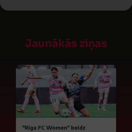
Jaunākās ziņas
"Riga FC Women" beidz