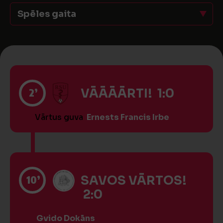
Spēles gaita
2’
VĀĀĀĀRTI! 1:0
Vārtus guva
Ernests Francis Irbe
10’
SAVOS VĀRTOS!
2:0
Gvido Dokāns