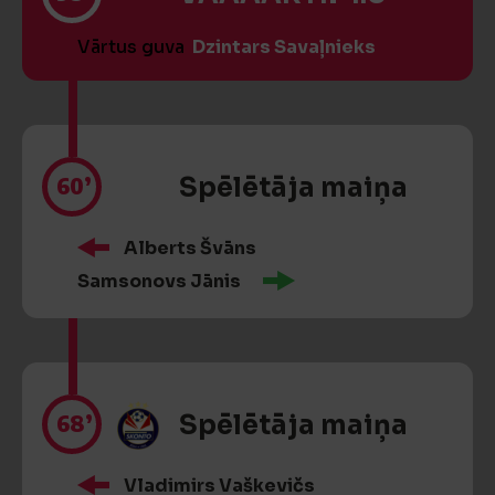
Vārtus guva
Dzintars Savaļnieks
60’
Spēlētāja maiņa
Alberts Švāns
Samsonovs Jānis
68’
Spēlētāja maiņa
Vladimirs Vaškevičs