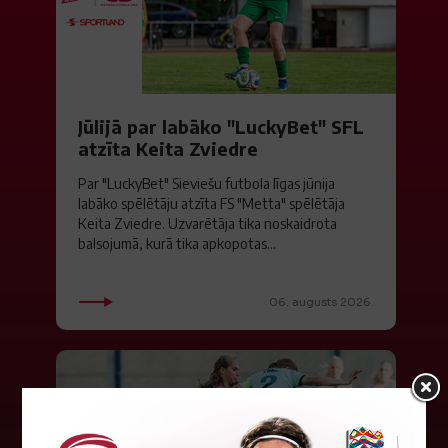
Jūlijā par labāko "LuckyBet" SFL
atzīta Keita Zviedre
Par "LuckyBet" Sieviešu futbola līgas jūnija
labāko spēlētāju atzīta FS "Metta" spēlētāja
Keita Zviedre. Uzvarētāja tika noskaidrota
balsojumā, kurā tika apkopotas...
06. augusts 2026.