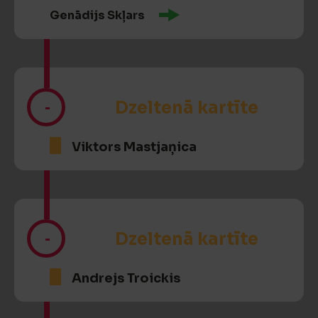
Genādijs Skļars
-
Dzeltenā kartīte
Viktors Mastjaņica
-
Dzeltenā kartīte
Andrejs Troickis