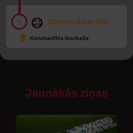
-
Dzeltenā kartīte
Konstantīns Gorbačs
Jaunākās ziņas