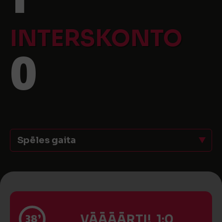
INTERSKONTO
0
Spēles gaita
38’
VĀĀĀĀRTI! 1:0