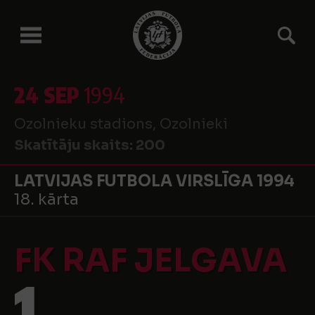
24 SEP
1994
Ozolnieku stadions, Ozolnieki
Skatītāju skaits:
200
LATVIJAS FUTBOLA VIRSLĪGA 1994
18. kārta
FK RAF JELGAVA
1