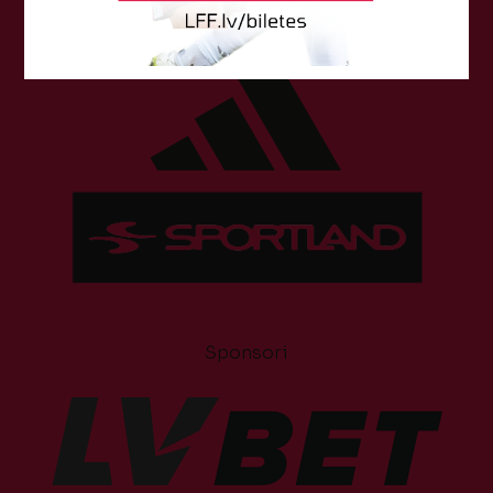
Tehniskais sponsors
Sponsori