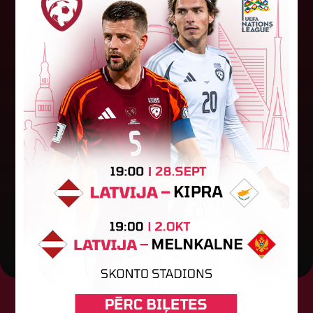
"Riga FC Women" liek kārtīgi
pasvīst dānietēm
Latvijas čempions sieviešu futbolā "Riga FC
Women" trešdien aizvadīja UEFA Čempionu līgas
kvalifikācijas otrās kārtas pusfināla spēli Dānijā
pret "HB Køge". Cīņā pret...
05. augusts 2026.