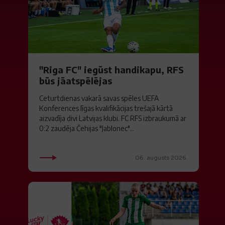
"Riga FC" iegūst handikapu, RFS
būs jāatspēlējas
Ceturtdienas vakarā savas spēles UEFA
Konferences līgas kvalifikācijas trešajā kārtā
aizvadīja divi Latvijas klubi. FC RFS izbraukumā ar
0:2 zaudēja Čehijas "Jablonec"...
06. augusts 2026.