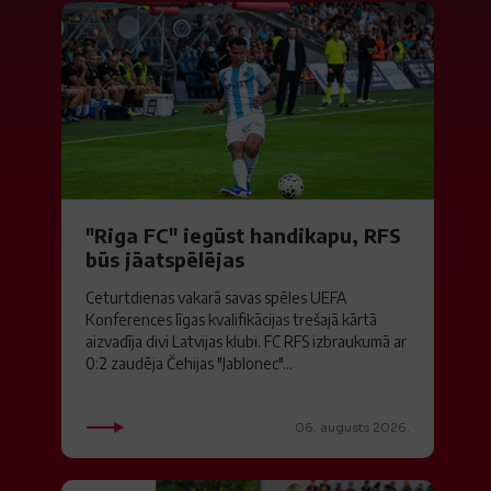
"Riga FC" iegūst handikapu, RFS
būs jāatspēlējas
Ceturtdienas vakarā savas spēles UEFA
Konferences līgas kvalifikācijas trešajā kārtā
aizvadīja divi Latvijas klubi. FC RFS izbraukumā ar
0:2 zaudēja Čehijas "Jablonec"...
06. augusts 2026.