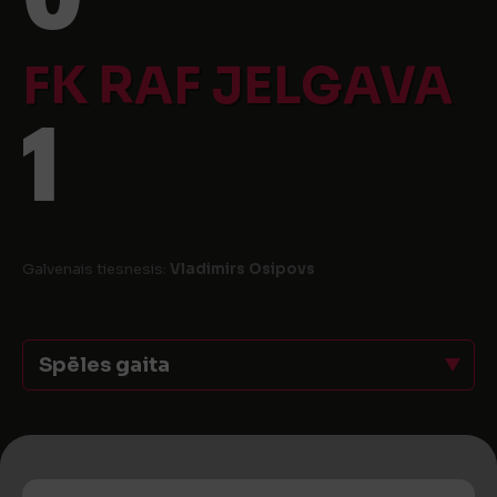
FK RAF JELGAVA
1
Galvenais tiesnesis:
Vladimirs Osipovs
Spēles gaita