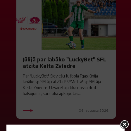
Jūlijā par labāko "LuckyBet" SFL
atzīta Keita Zviedre
Par "LuckyBet" Sieviešu futbola līgas jūnija
labāko spēlētāju atzīta FS "Metta" spēlētāja
Keita Zviedre. Uzvarētāja tika noskaidrota
balsojumā, kurā tika apkopotas...
06. augusts 2026.