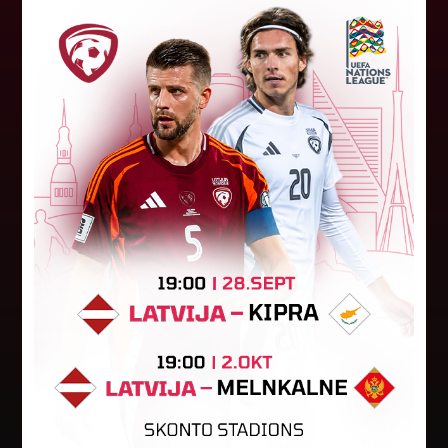
"Riga FC Women" liek kārtīgi
pasvīst dānietēm
Latvijas čempions sieviešu futbolā "Riga FC
Women" trešdien aizvadīja UEFA Čempionu līgas
kvalifikācijas otrās kārtas pusfināla spēli Dānijā
pret "HB Køge". Cīņā pret...
05. augusts 2026.