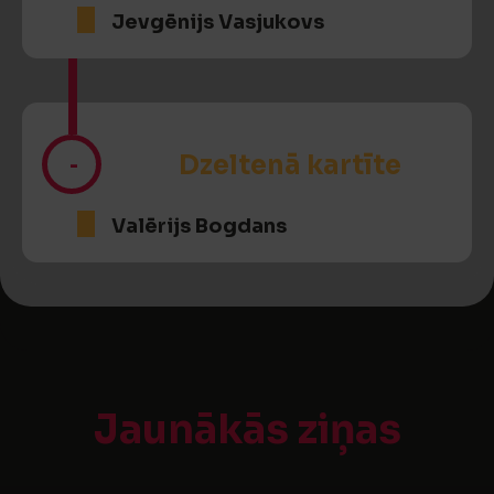
Jevgēnijs Vasjukovs
-
Dzeltenā kartīte
Valērijs Bogdans
Jaunākās ziņas