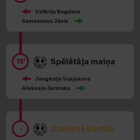
Valērijs Bogdans
Samsonovs Jānis
75’
Spēlētāja maiņa
Jevgēnijs Vasjukovs
Aleksejs Jermaks
-
Dzeltenā kartīte