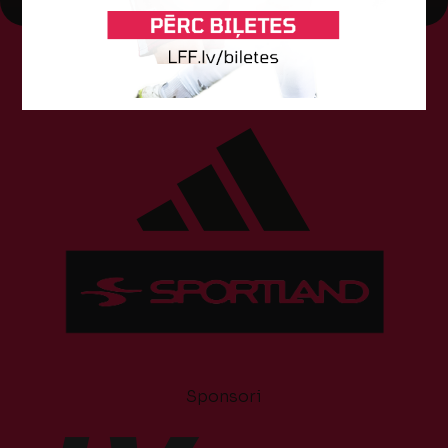
Tehniskais sponsors
Sponsori