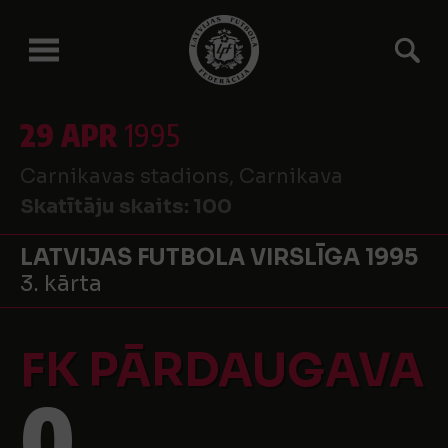
29 APR
1995
Carnikavas stadions, Carnikava
Skatītāju skaits:
100
LATVIJAS FUTBOLA VIRSLĪGA 1995
3. kārta
FK PĀRDAUGAVA
0