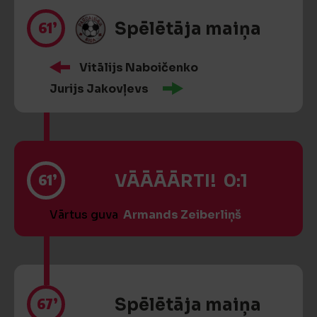
61’
Spēlētāja maiņa
Vitālijs Naboičenko
Jurijs Jakovļevs
61’
VĀĀĀĀRTI! 0:1
Vārtus guva
Armands Zeiberliņš
67’
Spēlētāja maiņa