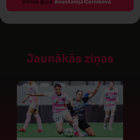
Vārtus guva
Anastasija Černišova
Jaunākās ziņas