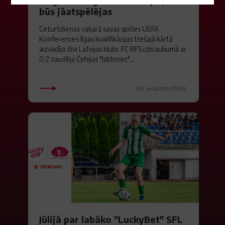
"Riga FC" iegūst handikapu, RFS
būs jāatspēlējas
Ceturtdienas vakarā savas spēles UEFA
Konferences līgas kvalifikācijas trešajā kārtā
aizvadīja divi Latvijas klubi. FC RFS izbraukumā ar
0:2 zaudēja Čehijas "Jablonec"...
06. augusts 2026.
Jūlijā par labāko "LuckyBet" SFL