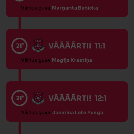
Vārtus guva
Margarita Babicka
21’
VĀĀĀĀRTI! 11:1
Vārtus guva
Megija Krastiņa
21’
VĀĀĀĀRTI! 12:1
Vārtus guva
Jasmīna Lote Punga