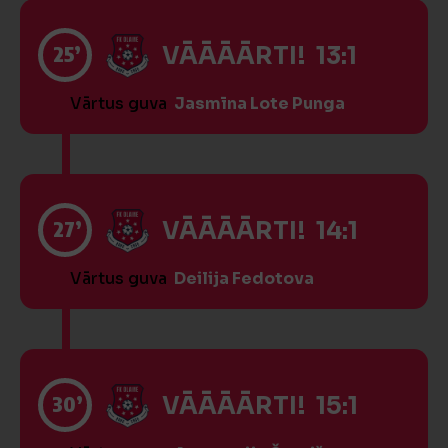
25’
VĀĀĀĀRTI! 13:1
Vārtus guva
Jasmīna Lote Punga
27’
VĀĀĀĀRTI! 14:1
Vārtus guva
Deilija Fedotova
30’
VĀĀĀĀRTI! 15:1