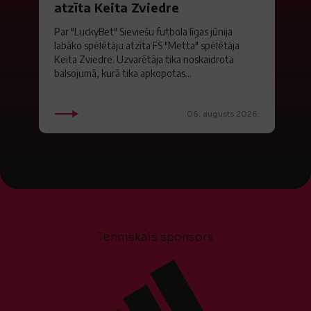
atzīta Keita Zviedre
Par "LuckyBet" Sieviešu futbola līgas jūnija
labāko spēlētāju atzīta FS "Metta" spēlētāja
Keita Zviedre. Uzvarētāja tika noskaidrota
balsojumā, kurā tika apkopotas...
06. augusts 2026.
Tehniskais sponsors