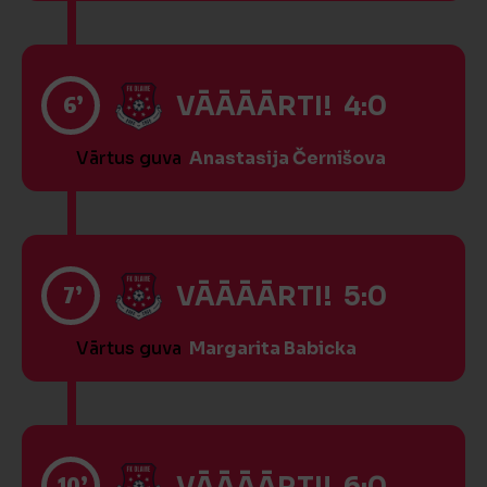
6’
VĀĀĀĀRTI! 4:0
Vārtus guva
Anastasija Černišova
7’
VĀĀĀĀRTI! 5:0
Vārtus guva
Margarita Babicka
10’