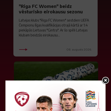
"Riga FC Women" beidz
vēsturisko eirokausu sezonu
Latvijas klubs "Riga FC Women" sestdien UEFA
Čempionu līgas kvalifikācijas otrajā kārtā ar 1:4
piekāpās Lietuvas "Gintra". Ar šo spēli Latvijas
klubam beidzās eirokausu...
08. augusts 2026.