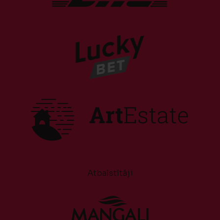
Atbalstītāji