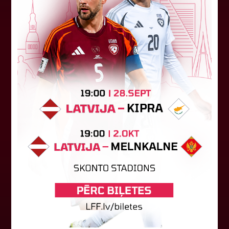
LFF DK 6. augusta lēmumi
LFF Disciplinārlietu komitejas sēdes protokols
Nr. DK 26/-38 Rīgā, 2026. gada 6. augustā.
Piedalās:Komitejas locekļi: Jevgenija
Tverjanoviča-Bore, Raivis Grīnbergs...
07. augusts 2026.