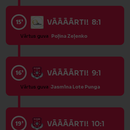
15’
VĀĀĀĀRTI! 8:1
Vārtus guva
Poļina Zeļenko
16’
VĀĀĀĀRTI! 9:1
Vārtus guva
Jasmīna Lote Punga
19’
VĀĀĀĀRTI! 10:1