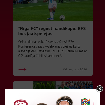
"Riga FC" iegūst handikapu, RFS
būs jāatspēlējas
Ceturtdienas vakarā savas spēles UEFA
Konferences līgas kvalifikācijas trešajā kārtā
aizvadīja divi Latvijas klubi. FC RFS izbraukumā ar
0:2 zaudēja Čehijas "Jablonec"...
06. augusts 2026.