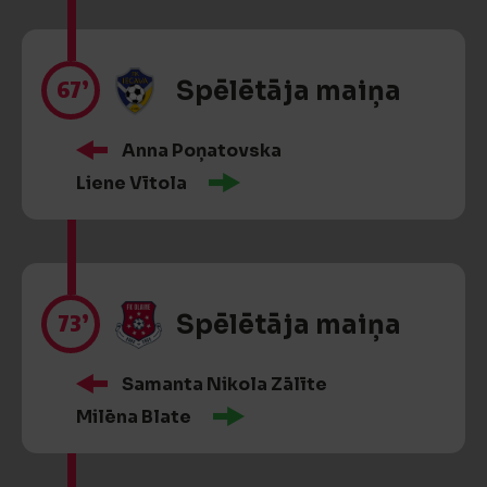
67’
Spēlētāja maiņa
Anna Poņatovska
Liene Vītola
73’
Spēlētāja maiņa
Samanta Nikola Zālīte
Milēna Blate