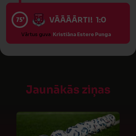
75’
VĀĀĀĀRTI! 1:0
Vārtus guva
Kristiāna Estere Punga
Jaunākās ziņas