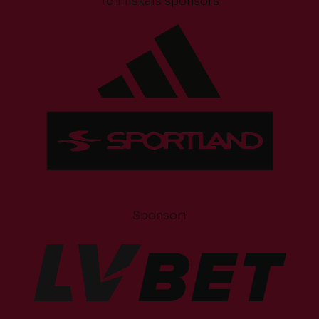
Tehniskais sponsors
Sponsori