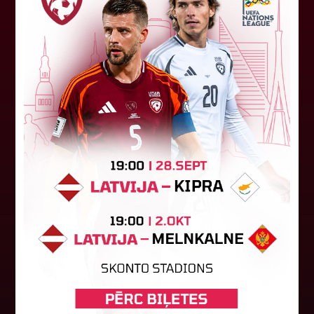
Jūlijā par labāko "LuckyBet" SFL
atzīta Keita Zviedre
Par "LuckyBet" Sieviešu futbola līgas jūnija
labāko spēlētāju atzīta FS "Metta" spēlētāja
Keita Zviedre. Uzvarētāja tika noskaidrota
balsojumā, kurā tika apkopotas...
06. augusts 2026.