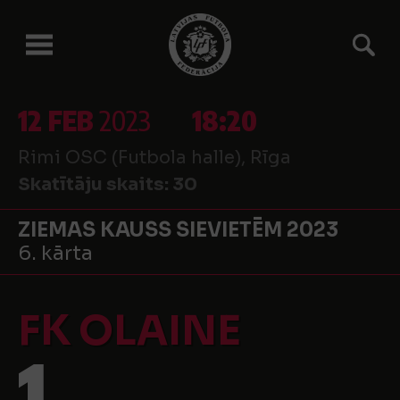
12 FEB
2023
18:20
Rimi OSC (Futbola halle), Rīga
Skatītāju skaits:
30
ZIEMAS KAUSS SIEVIETĒM 2023
6. kārta
FK OLAINE
1