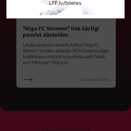
"Riga FC Women" liek kārtīgi
pasvīst dānietēm
Latvijas čempions sieviešu futbolā "Riga FC
Women" trešdien aizvadīja UEFA Čempionu līgas
kvalifikācijas otrās kārtas pusfināla spēli Dānijā
pret "HB Køge". Cīņā pret...
05. augusts 2026.