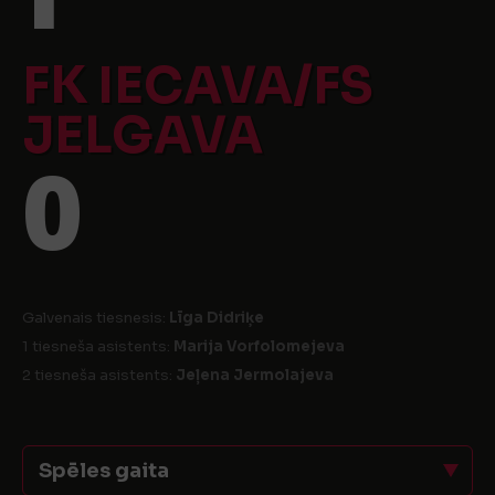
FK IECAVA/FS
JELGAVA
0
Galvenais tiesnesis:
Līga Didriķe
1 tiesneša asistents:
Marija Vorfolomejeva
2 tiesneša asistents:
Jeļena Jermolajeva
Spēles gaita