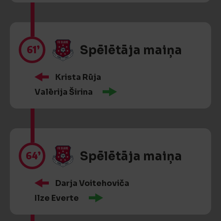
61’
Spēlētāja maiņa
Krista Rūja
Valērija Širina
64’
Spēlētāja maiņa
Darja Voitehoviča
Ilze Everte