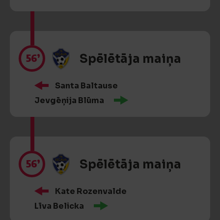
56’
Spēlētāja maiņa
Santa Baltause
Jevgēņija Blūma
56’
Spēlētāja maiņa
Kate Rozenvalde
Līva Belicka