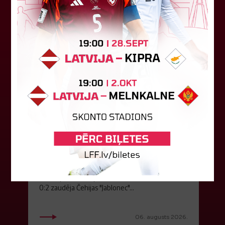
"Riga FC" iegūst handikapu, RFS
būs jāatspēlējas
Ceturtdienas vakarā savas spēles UEFA
Konferences līgas kvalifikācijas trešajā kārtā
aizvadīja divi Latvijas klubi. FC RFS izbraukumā ar
0:2 zaudēja Čehijas "Jablonec"...
06. augusts 2026.