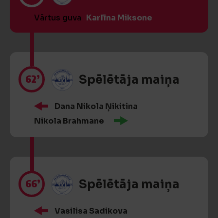
Vārtus guva
Karlīna Miksone
62’
Spēlētāja maiņa
Dana Nikola Ņikitina
Nikola Brahmane
66’
Spēlētāja maiņa
Vasilisa Sadikova