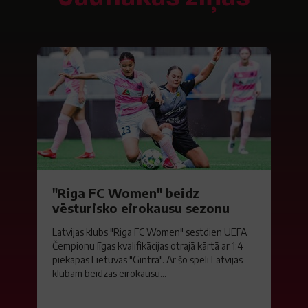
"Riga FC Women" beidz
vēsturisko eirokausu sezonu
Latvijas klubs "Riga FC Women" sestdien UEFA
Čempionu līgas kvalifikācijas otrajā kārtā ar 1:4
piekāpās Lietuvas "Gintra". Ar šo spēli Latvijas
klubam beidzās eirokausu...