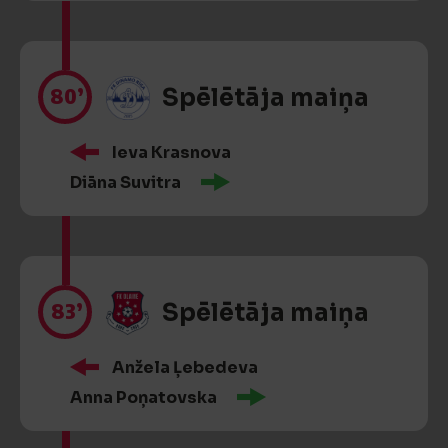
80’
Spēlētāja maiņa
Ieva Krasnova
Diāna Suvitra
83’
Spēlētāja maiņa
Anžela Ļebedeva
Anna Poņatovska