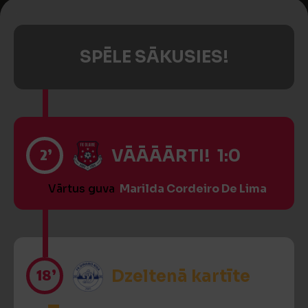
SPĒLE SĀKUSIES!
2’
VĀĀĀĀRTI! 1:0
Vārtus guva
Marilda Cordeiro De Lima
18’
Dzeltenā kartīte