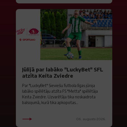
Jūlijā par labāko "LuckyBet" SFL
atzīta Keita Zviedre
Par "LuckyBet" Sieviešu futbola līgas jūnija
labāko spēlētāju atzīta FS "Metta" spēlētāja
Keita Zviedre. Uzvarētāja tika noskaidrota
balsojumā, kurā tika apkopotas...
06. augusts 2026.