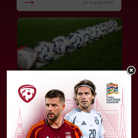
08. augusts 2026.
LFF DK 6. augusta lēmumi
LFF Disciplinārlietu komitejas sēdes protokols
Nr. DK 26/-38 Rīgā, 2026. gada 6. augustā.
Piedalās:Komitejas locekļi: Jevgenija
Tverjanoviča-Bore, Raivis Grīnbergs...
07. augusts 2026.