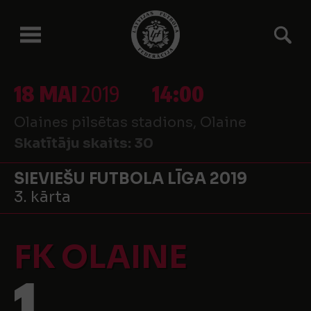
18 MAI
2019
14:00
Olaines pilsētas stadions, Olaine
Skatītāju skaits:
30
SIEVIEŠU FUTBOLA LĪGA 2019
3. kārta
FK OLAINE
1