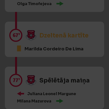
Olga Timofejeva
67’
Dzeltenā kartīte
Marilda Cordeiro De Lima
77’
Spēlētāja maiņa
Juliana Leonel Margune
Milana Mazurova