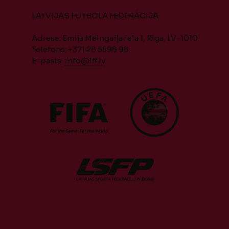
LATVIJAS FUTBOLA FEDERĀCIJA
Adrese: Emiļa Melngaiļa iela 1, Rīga, LV-1010
Telefons: +371 28 5598 98
E-pasts:
info@lff.lv