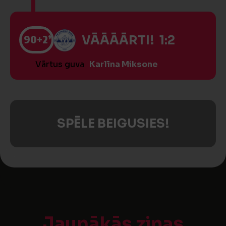
90
+2’
VĀĀĀĀRTI! 1:2
Vārtus guva
Karlīna Miksone
SPĒLE BEIGUSIES!
Jaunākās ziņas