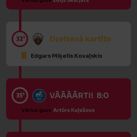
Vārtus guva
Edijs Skurjats
32’
Dzeltenā kartīte
Edgars Miķelis Kovaļskis
35’
VĀĀĀĀRTI! 8:0
Vārtus guva
Artūrs Kuļešovs