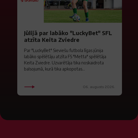
Jūlijā par labāko "LuckyBet" SFL
atzīta Keita Zviedre
Par "LuckyBet" Sieviešu futbola līgas jūnija
labāko spēlētāju atzīta FS "Metta" spēlētāja
Keita Zviedre. Uzvarētāja tika noskaidrota
balsojumā, kurā tika apkopotas...
06. augusts 2026.