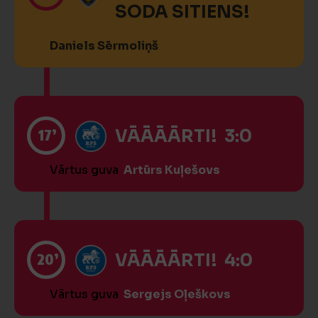
SODA SITIENS!
Daniels Sērmoliņš
17’
VĀĀĀĀRTI! 3:0
Vārtus guva
Artūrs Kuļešovs
20’
VĀĀĀĀRTI! 4:0
Vārtus guva
Sergejs Oļeškovs