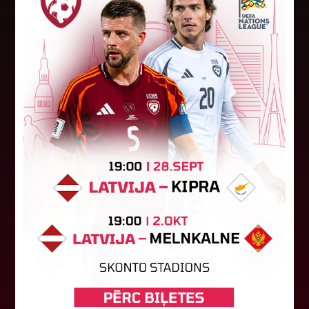
"Riga FC Women" beidz
vēsturisko eirokausu sezonu
Latvijas klubs "Riga FC Women" sestdien UEFA
Čempionu līgas kvalifikācijas otrajā kārtā ar 1:4
piekāpās Lietuvas "Gintra". Ar šo spēli Latvijas
klubam beidzās eirokausu...
08. augusts 2026.