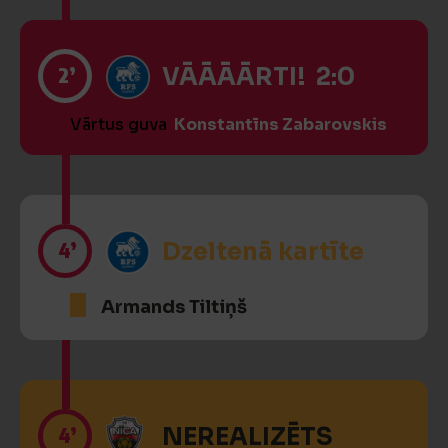
2’
VĀĀĀĀRTI! 2:0
Vārtus guva
Konstantīns Zabarovskis
4’
Dzeltenā kartīte
Armands Tiltiņš
4’
NEREALIZĒTS