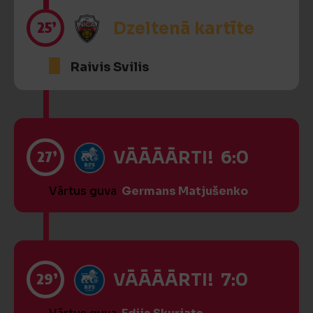
25’
Dzeltenā kartīte
Raivis Svilis
27’
VĀĀĀĀRTI! 6:0
Vārtus guva
Germans Matjušenko
29’
VĀĀĀĀRTI! 7:0