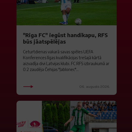
"Riga FC" iegūst handikapu, RFS
būs jāatspēlējas
Ceturtdienas vakarā savas spēles UEFA
Konferences līgas kvalifikācijas trešajā kārtā
aizvadīja divi Latvijas klubi. FC RFS izbraukumā ar
0:2 zaudēja Čehijas "Jablonec"...
06. augusts 2026.