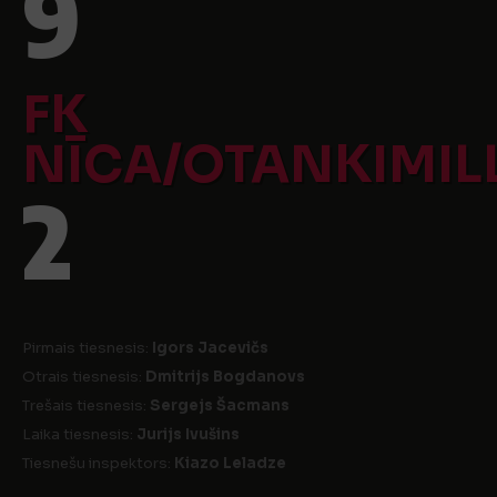
9
FK
NĪCA/OTANKIMIL
2
Pirmais tiesnesis:
Igors Jacevičs
Otrais tiesnesis:
Dmitrijs Bogdanovs
Trešais tiesnesis:
Sergejs Šacmans
Laika tiesnesis:
Jurijs Ivušins
Tiesnešu inspektors:
Kiazo Leladze