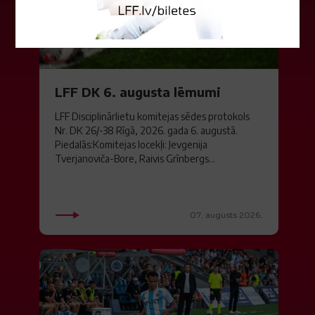
LFF DK 6. augusta lēmumi
LFF Disciplinārlietu komitejas sēdes protokols
Nr. DK 26/-38 Rīgā, 2026. gada 6. augustā.
Piedalās:Komitejas locekļi: Jevgenija
Tverjanoviča-Bore, Raivis Grīnbergs...
07. augusts 2026.