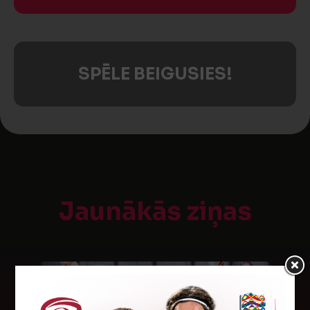
SPĒLE BEIGUSIES!
Jaunākās ziņas