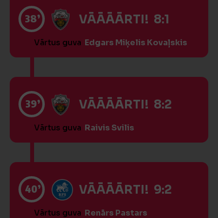
38’
VĀĀĀĀRTI! 8:1
Vārtus guva
Edgars Miķelis Kovaļskis
39’
VĀĀĀĀRTI! 8:2
Vārtus guva
Raivis Svilis
40’
VĀĀĀĀRTI! 9:2
Vārtus guva
Renārs Pastars