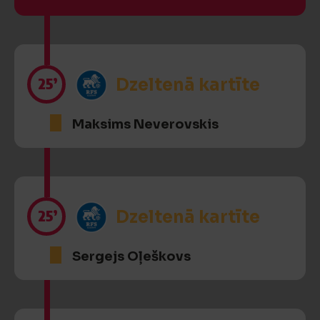
25’
Dzeltenā kartīte
Maksims Neverovskis
25’
Dzeltenā kartīte
Sergejs Oļeškovs