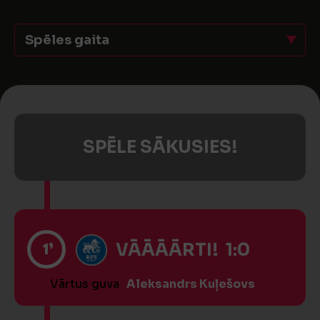
Spēles gaita
SPĒLE SĀKUSIES!
1’
VĀĀĀĀRTI! 1:0
Vārtus guva
Aleksandrs Kuļešovs