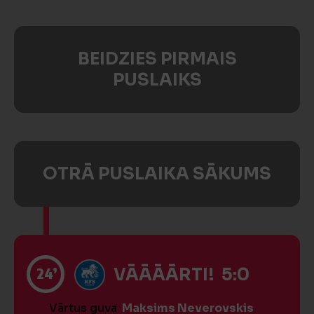
BEIDZIES PIRMAIS
PUSLAIKS
OTRĀ PUSLAIKA SĀKUMS
24’
VĀĀĀĀRTI! 5:0
Vārtus guva
Maksims Neverovskis