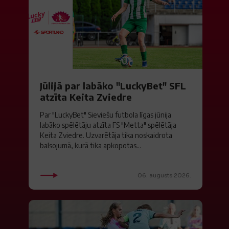
Jūlijā par labāko "LuckyBet" SFL
atzīta Keita Zviedre
Par "LuckyBet" Sieviešu futbola līgas jūnija
labāko spēlētāju atzīta FS "Metta" spēlētāja
Keita Zviedre. Uzvarētāja tika noskaidrota
balsojumā, kurā tika apkopotas...
06. augusts 2026.