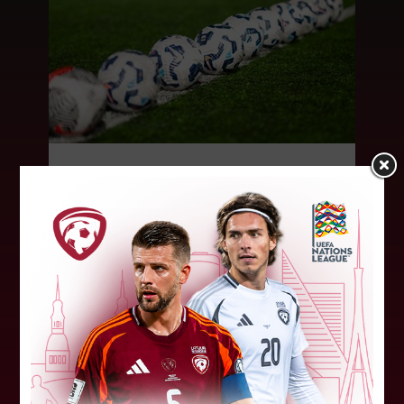
LFF DK 6. augusta lēmumi
LFF Disciplinārlietu komitejas sēdes protokols
Nr. DK 26/-38 Rīgā, 2026. gada 6. augustā.
Piedalās:Komitejas locekļi: Jevgenija
Tverjanoviča-Bore, Raivis Grīnbergs...
07. augusts 2026.