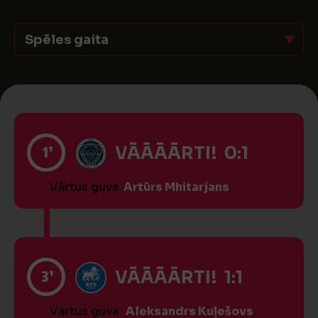
Spēles gaita
1’
VĀĀĀĀRTI! 0:1
Vārtus guva
Artūrs Mhitarjans
3’
VĀĀĀĀRTI! 1:1
Vārtus guva
Aleksandrs Kuļešovs