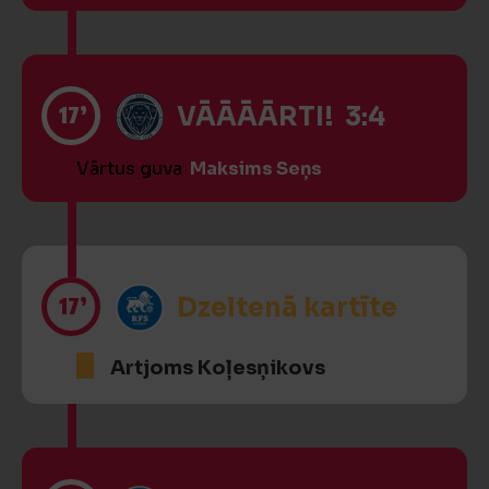
17’
VĀĀĀĀRTI! 3:4
Vārtus guva
Maksims Seņs
17’
Dzeltenā kartīte
Artjoms Koļesņikovs