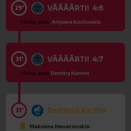
29’
VĀĀĀĀRTI! 4:6
Vārtus guva
Artjoms Kozlovskis
31’
VĀĀĀĀRTI! 4:7
Vārtus guva
Dzmitry Kuzmin
31’
Dzeltenā kartīte
Maksims Neverovskis