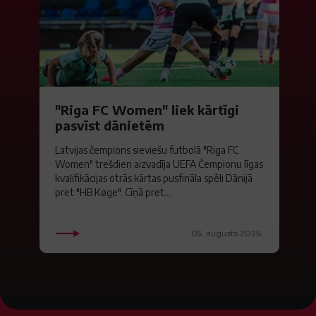
"Riga FC Women" liek kārtīgi
pasvīst dānietēm
Latvijas čempions sieviešu futbolā "Riga FC
Women" trešdien aizvadīja UEFA Čempionu līgas
kvalifikācijas otrās kārtas pusfināla spēli Dānijā
pret "HB Køge". Cīņā pret...
05. augusts 2026.