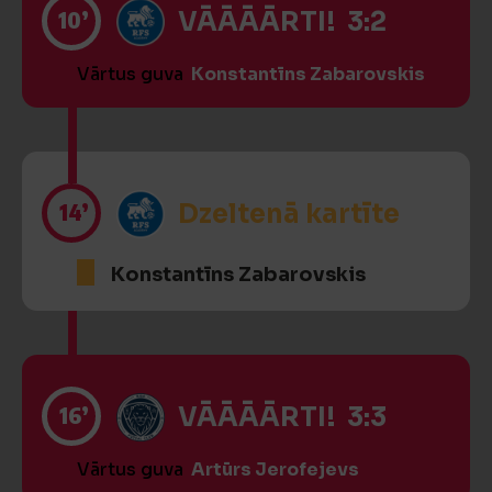
10’
VĀĀĀĀRTI! 3:2
Vārtus guva
Konstantīns Zabarovskis
14’
Dzeltenā kartīte
Konstantīns Zabarovskis
16’
VĀĀĀĀRTI! 3:3
Vārtus guva
Artūrs Jerofejevs