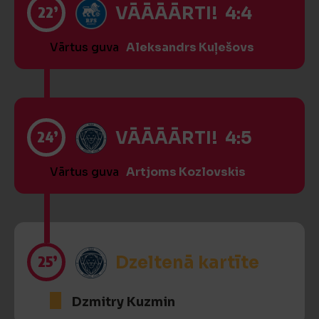
22’
VĀĀĀĀRTI! 4:4
Vārtus guva
Aleksandrs Kuļešovs
24’
VĀĀĀĀRTI! 4:5
Vārtus guva
Artjoms Kozlovskis
25’
Dzeltenā kartīte
Dzmitry Kuzmin