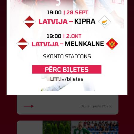
"Riga FC" iegūst handikapu, RFS
būs jāatspēlējas
Ceturtdienas vakarā savas spēles UEFA
Konferences līgas kvalifikācijas trešajā kārtā
aizvadīja divi Latvijas klubi. FC RFS izbraukumā ar
0:2 zaudēja Čehijas "Jablonec"...
06. augusts 2026.