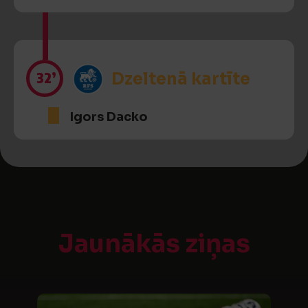
32’
Dzeltenā kartīte
Igors Dacko
Jaunākās ziņas