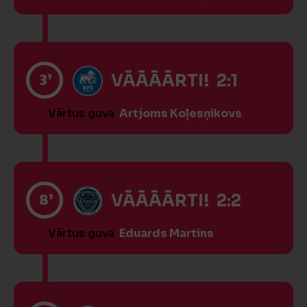
3’
VĀĀĀĀRTI! 2:1
Vārtus guva
Artjoms Koļesņikovs
8’
VĀĀĀĀRTI! 2:2
Vārtus guva
Eduards Martins