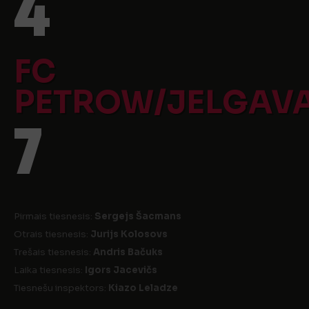
4
FC
PETROW/JELGAV
7
Pirmais tiesnesis:
Sergejs Šacmans
Otrais tiesnesis:
Jurijs Kolosovs
Trešais tiesnesis:
Andris Bačuks
Laika tiesnesis:
Igors Jacevičs
Tiesnešu inspektors:
Kiazo Leladze