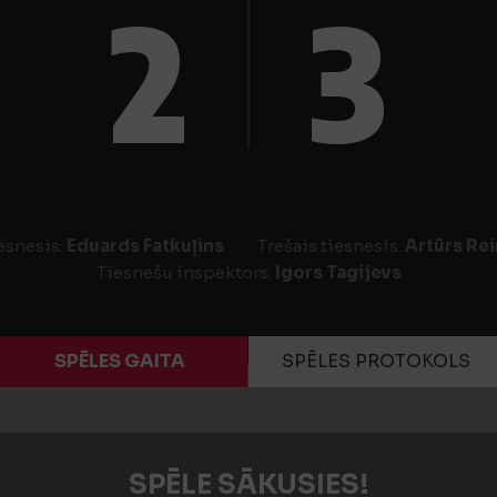
2
3
iesnesis:
Eduards Fatkuļins
Trešais tiesnesis:
Artūrs Re
Tiesnešu inspektors:
Igors Tagijevs
SPĒLES GAITA
SPĒLES PROTOKOLS
SPĒLE SĀKUSIES!