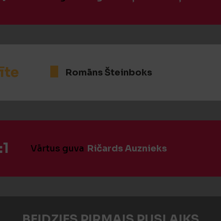
īte
Romāns Šteinboks
:1
Vārtus guva
Ričards Auznieks
BEIDZIES PIRMAIS PUSLAIKS