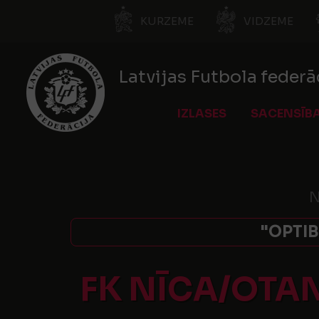
KURZEME
VIDZEME
Latvijas Futbola federā
IZLASES
SACENSĪB
N
"OPTIB
FK NĪCA/OTA