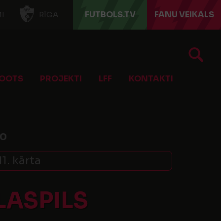
FUTBOLS.TV
FANU VEIKALS
I
RĪGA
OOTS
PROJEKTI
LFF
KONTAKTI
80
11. kārta
LASPILS