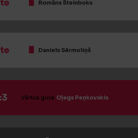
īte
Romāns Šteinboks
īte
Daniels Sērmoliņš
:3
Vārtus guva
Oļegs Peņkovskis