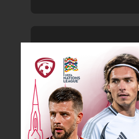
VĀĀĀĀRTI! 2
25’
Dzeltenā kart
39’