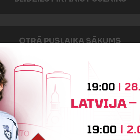
OTRĀ PUSLAIKA SĀKUMS
:2
Vārtus guva
Maksims Puzikovs
īte
Raivis Svilis