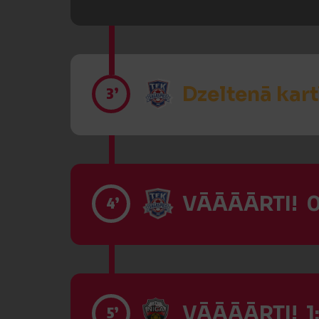
Dzeltenā kart
3’
VĀĀĀĀRTI! 0
4’
VĀĀĀĀRTI! 1:
5’