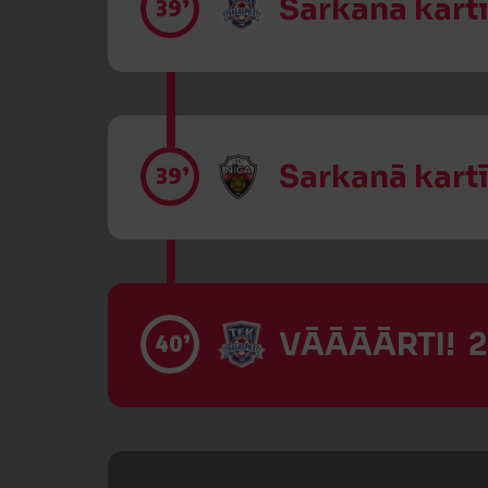
Sarkanā kart
39’
Sarkanā kart
39’
VĀĀĀĀRTI! 2
40’