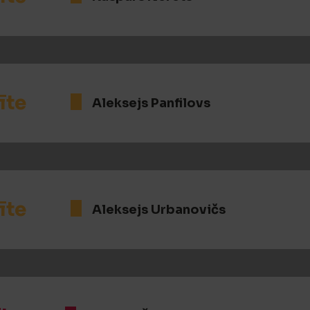
īte
Aleksejs Panfilovs
īte
Aleksejs Urbanovičs