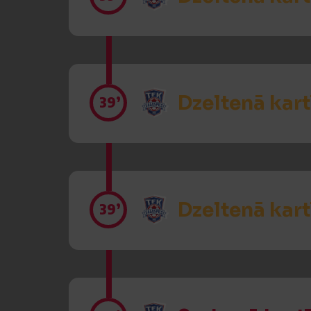
Dzeltenā kart
39’
Dzeltenā kart
39’