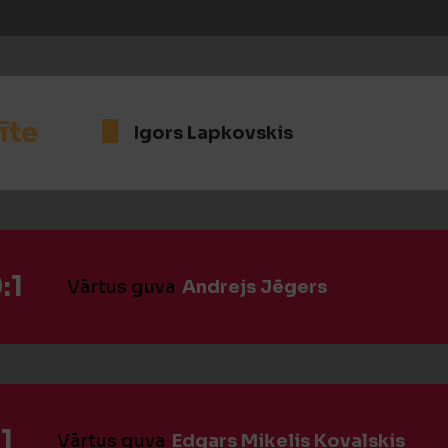
īte
Igors Lapkovskis
:1
Vārtus guva
Andrejs Jēgers
1
Vārtus guva
Edgars Miķelis Kovaļskis