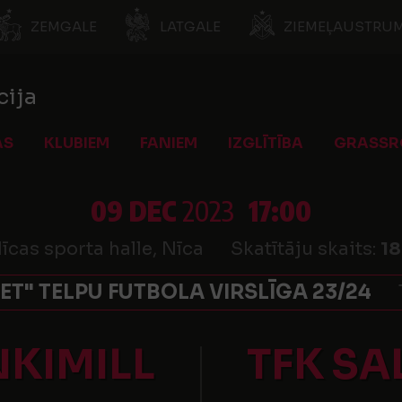
ZEMGALE
LATGALE
ZIEMEĻAUSTRUM
cija
AS
KLUBIEM
FANIEM
IZGLĪTĪBA
GRASSR
09 DEC
2023
17:00
īcas sporta halle, Nīca
Skatītāju skaits:
1
ET" TELPU FUTBOLA VIRSLĪGA 23/24
NKIMILL
TFK SA