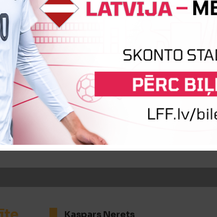
īte
Edgars Miķelis Kovaļskis
īte
Oļegs Peņkovskis
īte
Kaspars Nerets