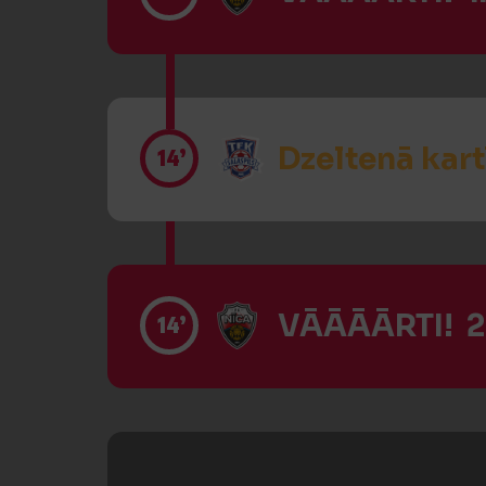
Dzeltenā kart
14’
VĀĀĀĀRTI! 2
14’