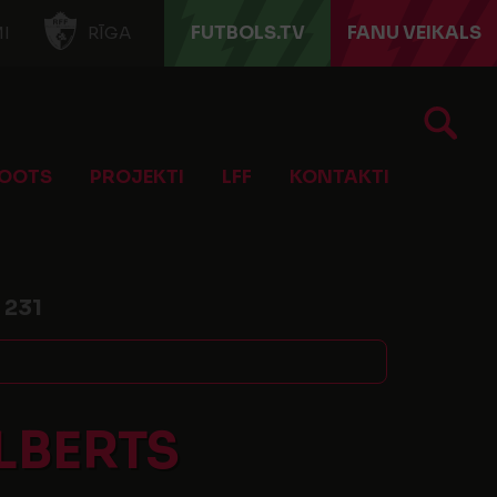
FUTBOLS.TV
FANU VEIKALS
I
RĪGA
OOTS
PROJEKTI
LFF
KONTAKTI
:
231
LBERTS