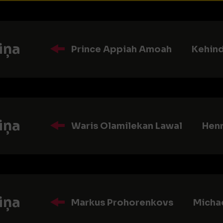
iņa
Prince Appiah Amoah
Kehin
iņa
Waris Olamilekan Lawal
Henr
iņa
Markus Prohorenkovs
Micha