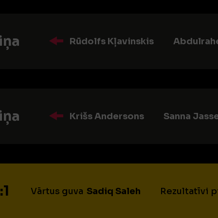
iņa
Rūdolfs Kļavinskis
Abdulrah
iņa
Krišs Andersons
Sanna Jass
:1
Vārtus guva
Sadiq Saleh
Rezultatīvi 