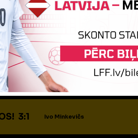
iņa
Milans Brahmanis
Harijs Vīks
iņa
Kristaps Jautaiķis
Andrejs K
S! 3:1
Ivo Minkevičs