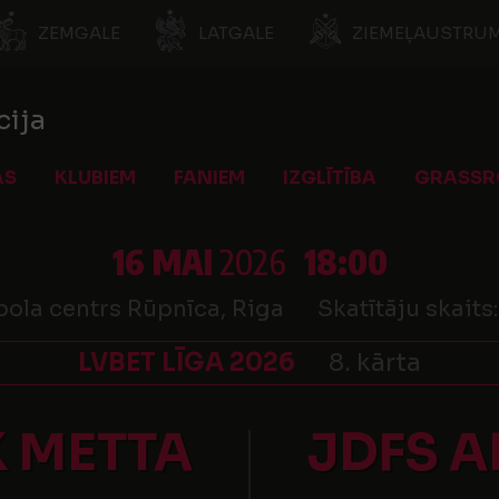
ZEMGALE
LATGALE
ZIEMEĻAUSTRUM
cija
AS
KLUBIEM
FANIEM
IZGLĪTĪBA
GRASSR
16 MAI
2026
18:00
bola centrs Rūpnīca, Riga
Skatītāju skaits
LVBET LĪGA 2026
8. kārta
K METTA
JDFS A