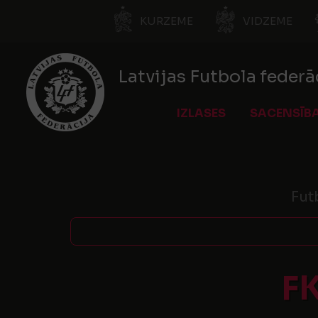
KURZEME
VIDZEME
Latvijas Futbola federā
IZLASES
SACENSĪB
Fut
F