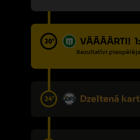
VĀĀĀĀRTI! 1
20’
Rezultatīvi piespēlēj
Dzeltenā kart
24’