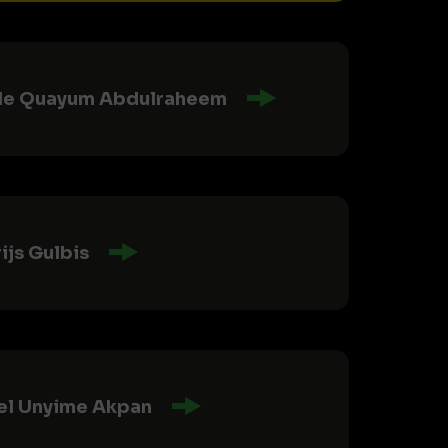
de Quayum Abdulraheem
ijs Gulbis
el Unyime Akpan