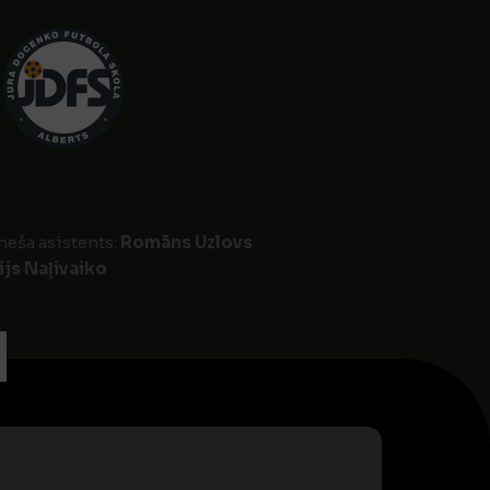
neša asistents:
Romāns Uzlovs
ijs Naļivaiko