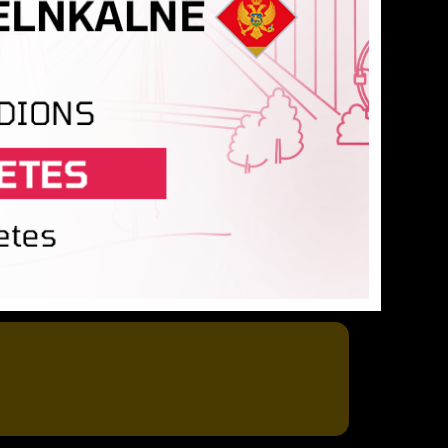
na
arpekins