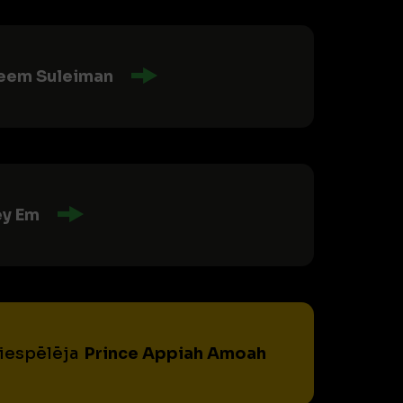
eem Suleiman
ey Em
piespēlēja
Prince Appiah Amoah