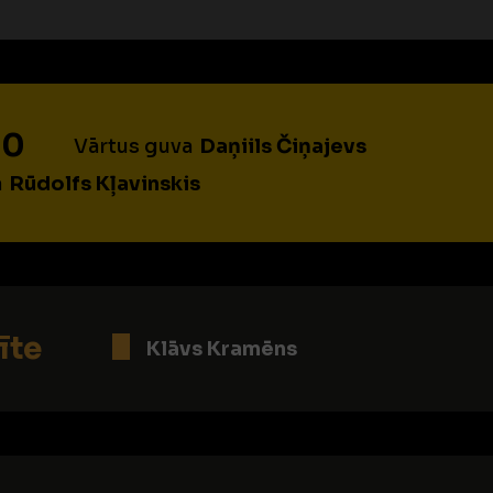
:0
Vārtus guva
Daņiils Čiņajevs
a
Rūdolfs Kļavinskis
īte
Klāvs Kramēns