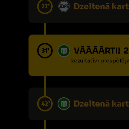
Dzeltenā kart
27’
VĀĀĀĀRTI! 2
31’
Rezultatīvi piespēlēj
Dzeltenā kart
42’