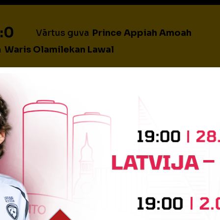
:0
Vārtus guva
Prince Appiah Amoah
a
Waris Olamilekan Lawal
BEIDZIES PIRMAIS PUSLAIKS
OTRĀ PUSLAIKA SĀKUMS