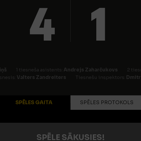
4
1
iņš
1 tiesneša asistents:
Andrejs Zaharčukovs
2 ties
snesis:
Valters Zandreiters
Tiesnešu inspektors:
Dmitr
SPĒLES GAITA
SPĒLES PROTOKOLS
SPĒLE SĀKUSIES!