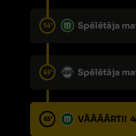
Spēlētāja ma
54’
Spēlētāja ma
63’
VĀĀĀĀRTI! 4
65’