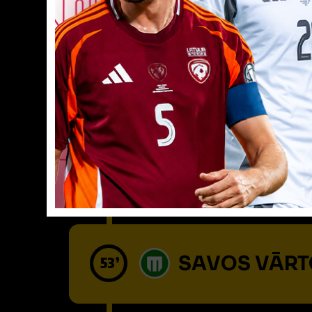
Spēlētāja ma
46’
Spēlētāja ma
46’
SAVOS VĀRTO
53’