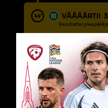
VĀĀĀĀRTI! 3
44’
Rezultatīvi piespēlēj