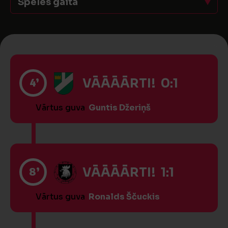
Spēles gaita
4’
VĀĀĀĀRTI! 0:1
Vārtus guva
Guntis Džeriņš
8’
VĀĀĀĀRTI! 1:1
Vārtus guva
Ronalds Ščuckis