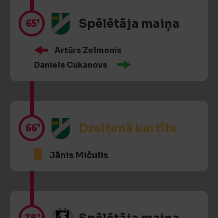
65’
Spēlētāja maiņa
Artūrs Zelmenis
Daniels Cukanovs
66’
Dzeltenā kartīte
Jānis Mičulis
78’