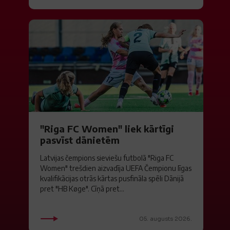
"Riga FC Women" liek kārtīgi
pasvīst dānietēm
Latvijas čempions sieviešu futbolā "Riga FC
Women" trešdien aizvadīja UEFA Čempionu līgas
kvalifikācijas otrās kārtas pusfināla spēli Dānijā
pret "HB Køge". Cīņā pret...
05. augusts 2026.