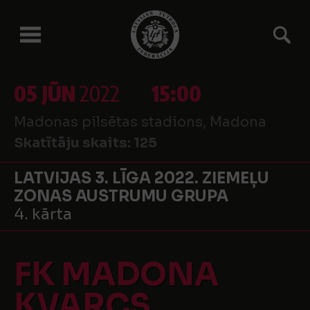
05 JŪN
2022
15:00
Madonas pilsētas stadions, Madona
Skatītāju skaits:
125
LATVIJAS 3. LĪGA 2022. ZIEMEĻU
ZONAS AUSTRUMU GRUPA
4. kārta
FK MADONA
KVARCS