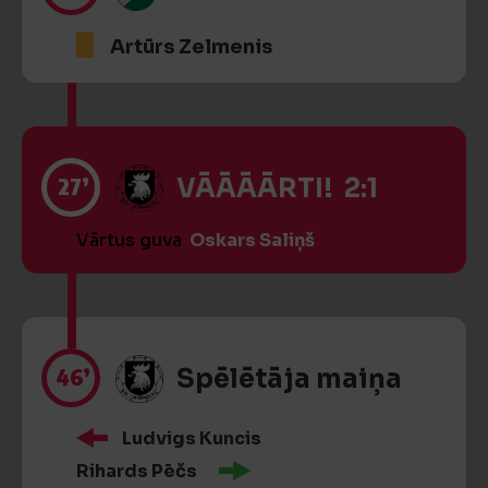
Artūrs Zelmenis
27’
VĀĀĀĀRTI! 2:1
Vārtus guva
Oskars Saliņš
46’
Spēlētāja maiņa
Ludvigs Kuncis
Rihards Pēčs