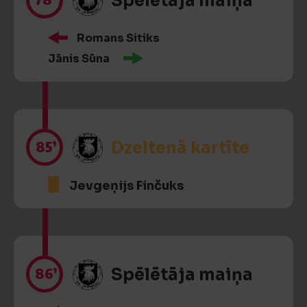
Spēlētāja maiņa
Romans Sitiks
Jānis Sūna
85’
Dzeltenā kartīte
Jevgeņijs Finčuks
86’
Spēlētāja maiņa