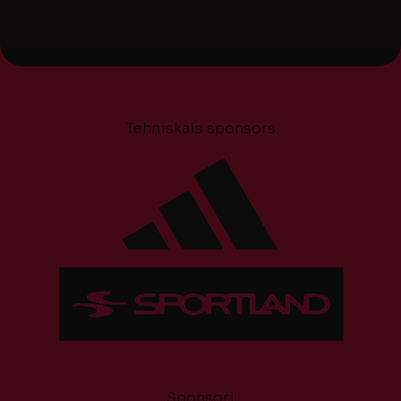
Tehniskais sponsors
Sponsori