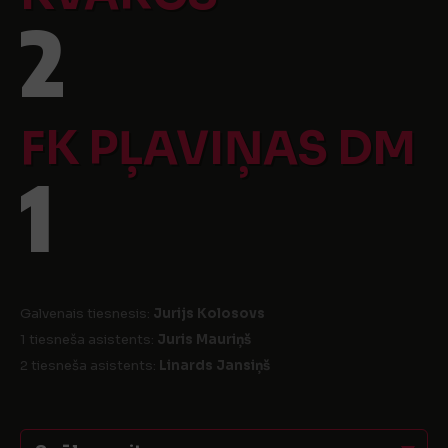
2
FK PĻAVIŅAS DM
1
Galvenais tiesnesis:
Jurijs Kolosovs
1 tiesneša asistents:
Juris Mauriņš
2 tiesneša asistents:
Linards Jansiņš