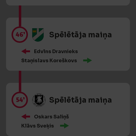
46’
Spēlētāja maiņa
Edvīns Dravnieks
Staņislavs Koreškovs
54’
Spēlētāja maiņa
Oskars Saliņš
Klāvs Sveķis