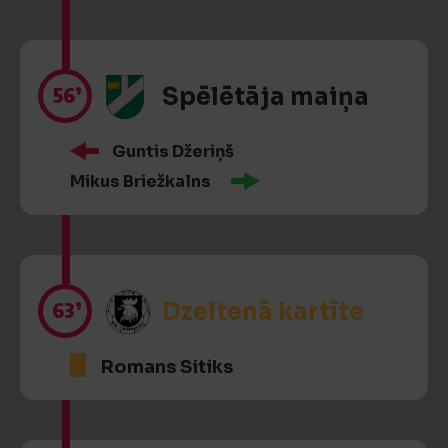
56’
Spēlētāja maiņa
Guntis Džeriņš
Mikus Briežkalns
63’
Dzeltenā kartīte
Romans Sitiks