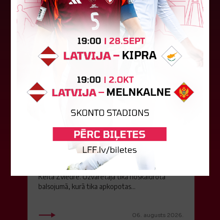
06. augusts 2026.
Jūlijā par labāko "LuckyBet" SFL
atzīta Keita Zviedre
Par "LuckyBet" Sieviešu futbola līgas jūnija
labāko spēlētāju atzīta FS "Metta" spēlētāja
Keita Zviedre. Uzvarētāja tika noskaidrota
balsojumā, kurā tika apkopotas...
06. augusts 2026.