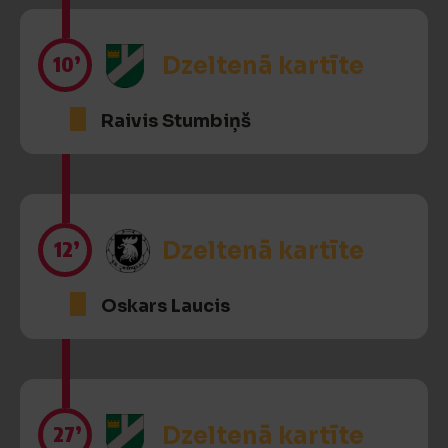
10’
Dzeltenā kartīte
Raivis Stumbiņš
12’
Dzeltenā kartīte
Oskars Laucis
27’
Dzeltenā kartīte