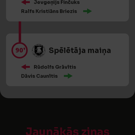
Jevgeņijs Finčuks
Ralfs Kristiāns Briezis
90’
Spēlētāja maiņa
Rūdolfs Grāvītis
Dāvis Caunītis
Jaunākās ziņas