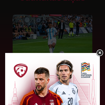
"Riga FC" iegūst handikapu, RFS
būs jāatspēlējas
Ceturtdienas vakarā savas spēles UEFA
Konferences līgas kvalifikācijas trešajā kārtā
aizvadīja divi Latvijas klubi. FC RFS izbraukumā ar
0:2 zaudēja Čehijas "Jablonec"...