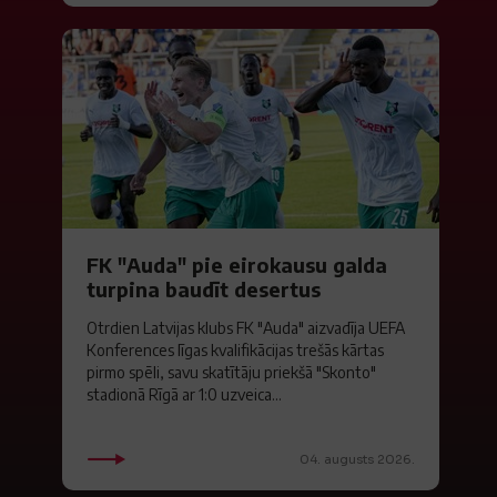
FK "Auda" pie eirokausu galda
turpina baudīt desertus
Otrdien Latvijas klubs FK "Auda" aizvadīja UEFA
Konferences līgas kvalifikācijas trešās kārtas
pirmo spēli, savu skatītāju priekšā "Skonto"
stadionā Rīgā ar 1:0 uzveica...
04. augusts 2026.