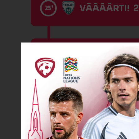
VĀĀĀĀRTI! 2
25’
VĀĀĀĀRTI! 3
27’
Dzeltenā kart
35’