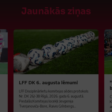
Jaunākās ziņas
LFF DK 6. augusta lēmumi
LFF Disciplinārlietu komitejas sēdes protokols
Nr. DK 26/-38 Rīgā, 2026. gada 6. augustā.
C
Piedalās:Komitejas locekļi: Jevgenija
K
Tverjanoviča-Bore, Raivis Grīnbergs...
a
0