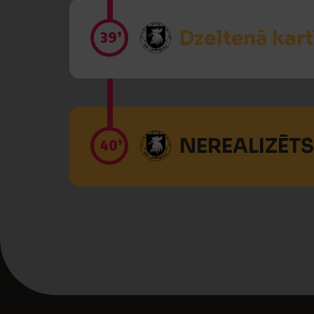
Dzeltenā kart
39’
NEREALIZĒTS
40’