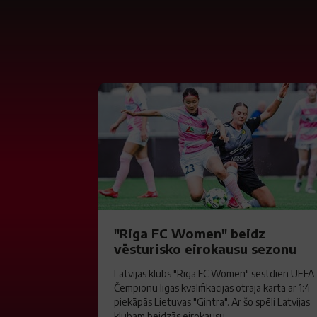
"Riga FC Women" beidz
vēsturisko eirokausu sezonu
Latvijas klubs "Riga FC Women" sestdien UEFA
Čempionu līgas kvalifikācijas otrajā kārtā ar 1:4
piekāpās Lietuvas "Gintra". Ar šo spēli Latvijas
klubam beidzās eirokausu...