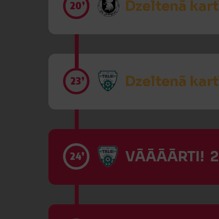
Dzeltenā kart
20’
Dzeltenā kart
23’
VĀĀĀĀRTI! 2
24’