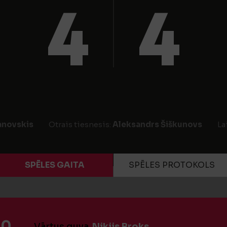
4
4
anovskis
Otrais tiesnesis:
Aleksandrs Šiškunovs
La
SPĒLES GAITA
SPĒLES PROTOKOLS
:0
Vārtus guva
Nikijs Broks