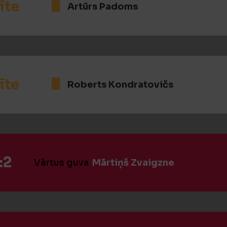
īte
Artūrs Padoms
īte
Roberts Kondratovičs
:2
Vārtus guva
Mārtiņš Zvaigzne