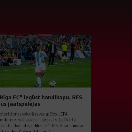
"Riga FC" iegūst handikapu, RFS
būs jāatspēlējas
eturtdienas vakarā savas spēles UEFA
onferences līgas kvalifikācijas trešajā kārtā
izvadīja divi Latvijas klubi. FC RFS izbraukumā ar
:2 zaudēja Čehijas "Jablonec"...