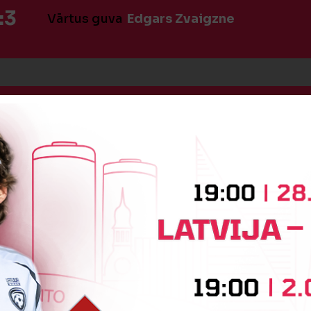
:3
Vārtus guva
Edgars Zvaigzne
:3
Vārtus guva
Horens Gaiduks
īte
Ratmirs Pirijevs