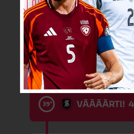
VĀĀĀĀRTI! 3
36’
NEREALIZĒTS
39’
VĀĀĀĀRTI! 4
39’