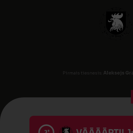
Pirmais tiesnesis:
Aleksejs Gr
VĀĀĀĀRTI! 1
2’