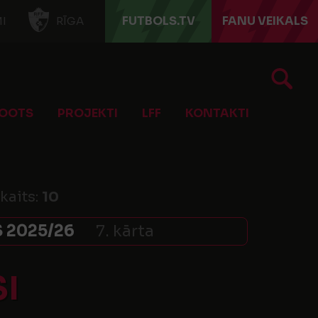
FUTBOLS.TV
FANU VEIKALS
I
RĪGA
OOTS
PROJEKTI
LFF
KONTAKTI
skaits:
10
 2025/26
7. kārta
SI