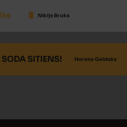
īte
Nikijs Broks
 SODA SITIENS!
Horens Gaiduks