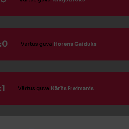
:0
Vārtus guva
Horens Gaiduks
:1
Vārtus guva
Kārlis Freimanis