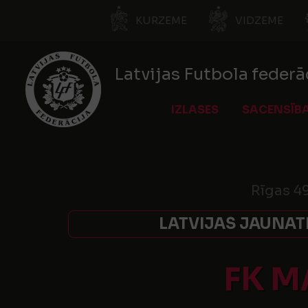
KURZEME
VIDZEME
Latvijas Futbola federā
IZLASES
SACENSĪB
Rīgas 49
LATVIJAS JAUNAT
FK 