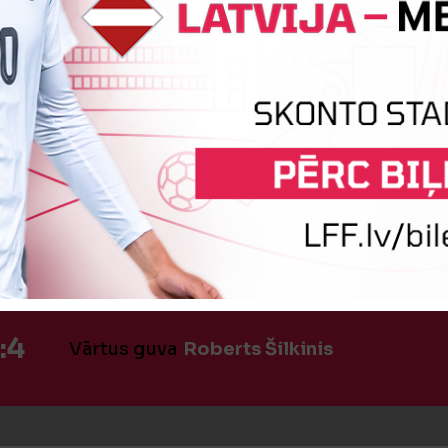
:4
Vārtus guva
Toms Bodnieks
 SODA SITIENS!
Artūrs Padoms
:4
Vārtus guva
Roberts Šilkinis