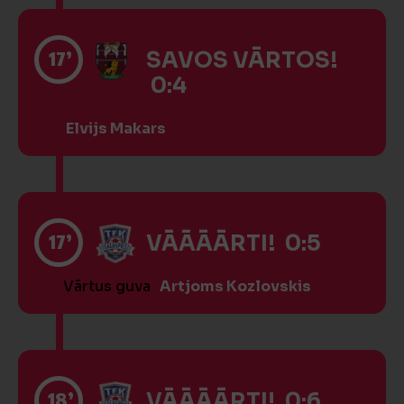
17’
SAVOS VĀRTOS!
0:4
Elvijs Makars
17’
VĀĀĀĀRTI! 0:5
Vārtus guva
Artjoms Kozlovskis
18’
VĀĀĀĀRTI! 0:6