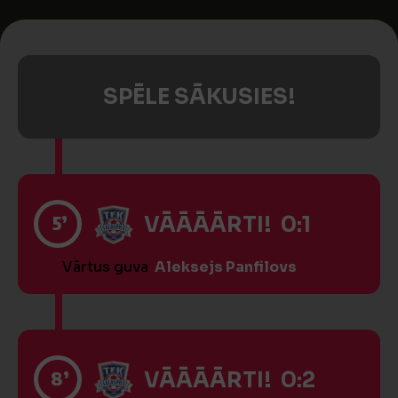
SPĒLE SĀKUSIES!
5’
VĀĀĀĀRTI! 0:1
Vārtus guva
Aleksejs Panfilovs
8’
VĀĀĀĀRTI! 0:2