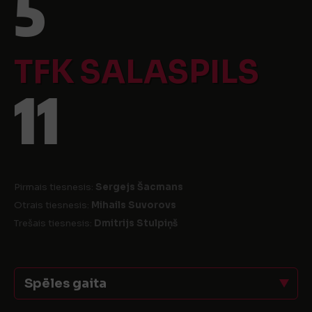
5
TFK SALASPILS
11
Pirmais tiesnesis:
Sergejs Šacmans
Otrais tiesnesis:
Mihails Suvorovs
Trešais tiesnesis:
Dmitrijs Stulpiņš
Spēles gaita