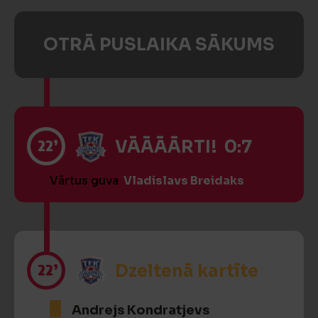
OTRĀ PUSLAIKA SĀKUMS
22’
VĀĀĀĀRTI! 0:7
Vārtus guva
Vladislavs Breidaks
22’
Dzeltenā kartīte
Andrejs Kondratjevs