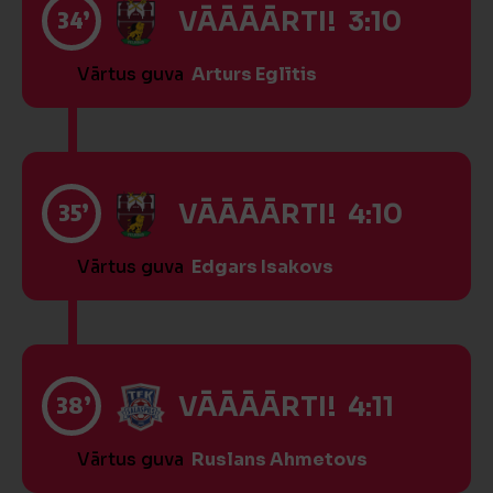
34’
VĀĀĀĀRTI! 3:10
Vārtus guva
Arturs Eglītis
35’
VĀĀĀĀRTI! 4:10
Vārtus guva
Edgars Isakovs
38’
VĀĀĀĀRTI! 4:11
Vārtus guva
Ruslans Ahmetovs