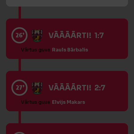
26’
VĀĀĀĀRTI! 1:7
Vārtus guva
Rauls Bārbalis
27’
VĀĀĀĀRTI! 2:7
Vārtus guva
Elvijs Makars