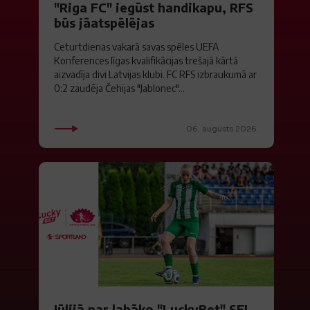
"Riga FC" iegūst handikapu, RFS
būs jāatspēlējas
Ceturtdienas vakarā savas spēles UEFA
Konferences līgas kvalifikācijas trešajā kārtā
aizvadīja divi Latvijas klubi. FC RFS izbraukumā ar
0:2 zaudēja Čehijas "Jablonec"...
06. augusts 2026.
Jūlijā par labāko "LuckyBet" SFL