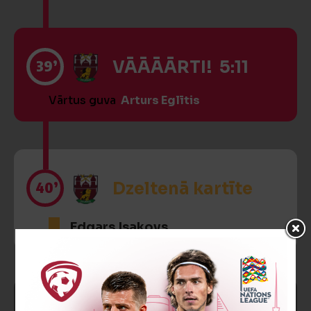
39’
VĀĀĀĀRTI! 5:11
Vārtus guva
Arturs Eglītis
40’
Dzeltenā kartīte
Edgars Isakovs
SPĒLE BEIGUSIES!