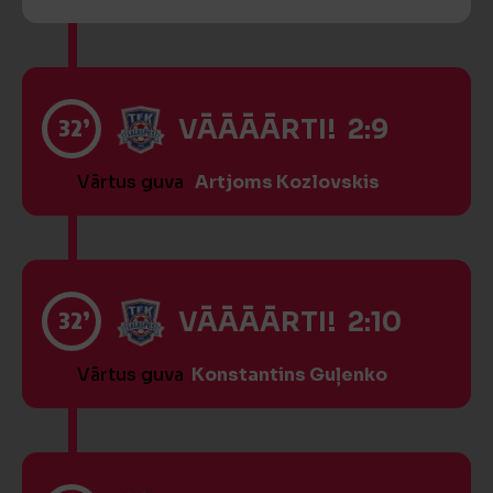
32’
VĀĀĀĀRTI! 2:9
Vārtus guva
Artjoms Kozlovskis
32’
VĀĀĀĀRTI! 2:10
Vārtus guva
Konstantins Guļenko