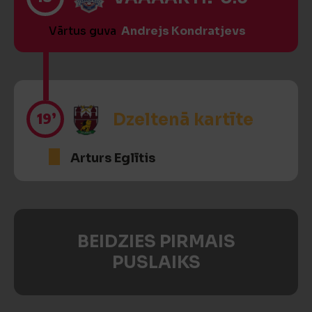
Vārtus guva
Andrejs Kondratjevs
19’
Dzeltenā kartīte
Arturs Eglītis
BEIDZIES PIRMAIS
PUSLAIKS