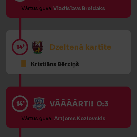
Vārtus guva
Vladislavs Breidaks
14’
Dzeltenā kartīte
Kristiāns Bērziņš
14’
VĀĀĀĀRTI! 0:3
Vārtus guva
Artjoms Kozlovskis