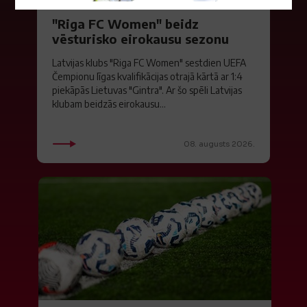
"Riga FC Women" beidz
vēsturisko eirokausu sezonu
Latvijas klubs "Riga FC Women" sestdien UEFA
Čempionu līgas kvalifikācijas otrajā kārtā ar 1:4
piekāpās Lietuvas "Gintra". Ar šo spēli Latvijas
klubam beidzās eirokausu...
08. augusts 2026.