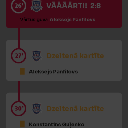
26’
VĀĀĀĀRTI! 2:8
Vārtus guva
Aleksejs Panfilovs
27’
Dzeltenā kartīte
Aleksejs Panfilovs
30’
Dzeltenā kartīte
Konstantins Guļenko