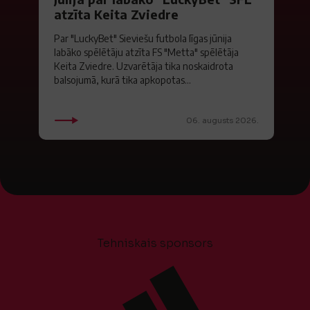
atzīta Keita Zviedre
Par "LuckyBet" Sieviešu futbola līgas jūnija
labāko spēlētāju atzīta FS "Metta" spēlētāja
Keita Zviedre. Uzvarētāja tika noskaidrota
balsojumā, kurā tika apkopotas...
06. augusts 2026.
Tehniskais sponsors