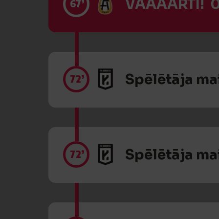
VĀĀĀĀRTI! 0
67’
Spēlētāja ma
72’
Spēlētāja ma
72’