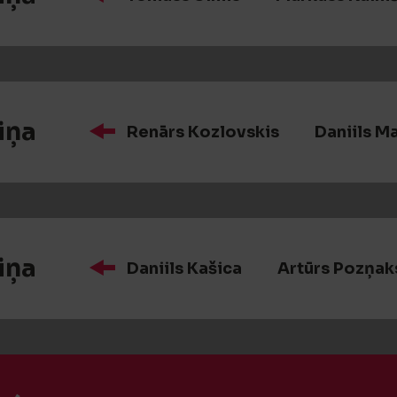
iņa
Renārs Kozlovskis
Daniils M
iņa
Daniils Kašica
Artūrs Pozņak