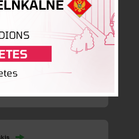
vs
ārkliņš
šķis