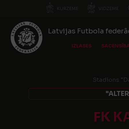
KURZEME
VIDZEME
Latvijas Futbola federā
IZLASES
SACENSĪB
Stadions "D
"ALTER
FK K