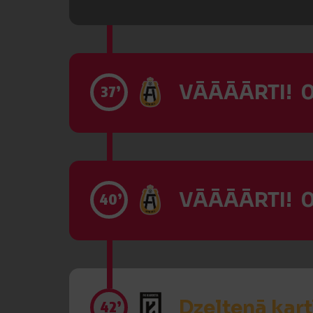
VĀĀĀĀRTI! 0
37’
VĀĀĀĀRTI! 0
40’
Dzeltenā kart
42’