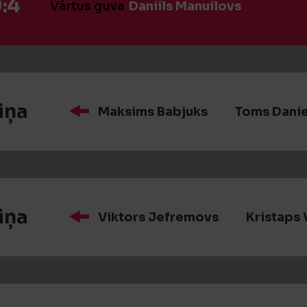
:4
Vārtus guva
Daniils Manuilovs
iņa
Maksims Babjuks
Toms Danie
iņa
Viktors Jefremovs
Kristaps 