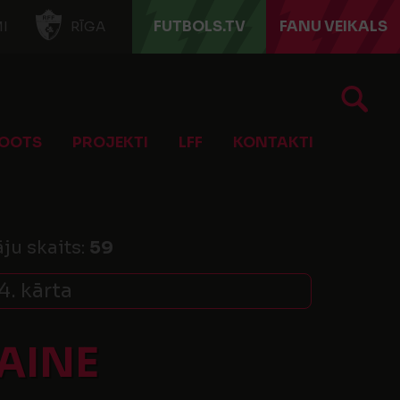
FUTBOLS.TV
FANU VEIKALS
I
RĪGA
OOTS
PROJEKTI
LFF
KONTAKTI
āju skaits:
59
4. kārta
AINE