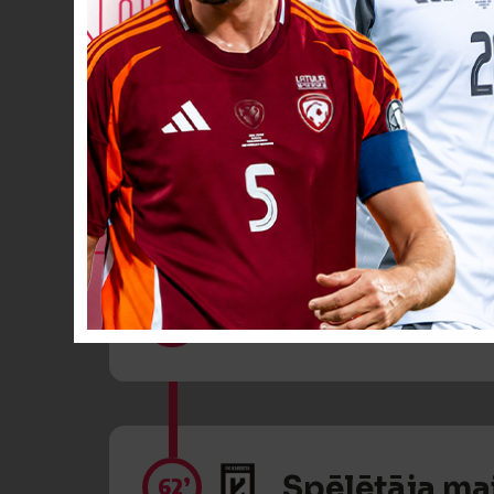
Spēlētāja ma
57’
Spēlētāja ma
57’
Spēlētāja ma
62’