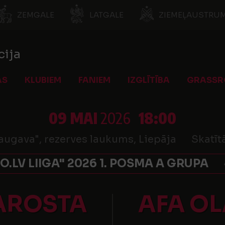
ZEMGALE
LATGALE
ZIEMEĻAUSTRUM
cija
AS
KLUBIEM
FANIEM
IZGLĪTĪBA
GRASSR
09 MAI
2026
18:00
augava", rezerves laukums, Liepāja
Skatīt
O.LV LIIGA" 2026 1. POSMA A GRUPA
AROSTA
AFA OL