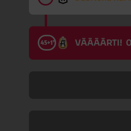
VĀĀĀĀRTI! 0
45
+1’