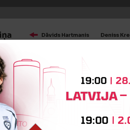
iņa
Dāvids Hartmanis
Deniss Kre
iņa
Vadims Turčaņinovs
Rodrigo 
iņa
Nauris Dobelis
Artūrs Budiči