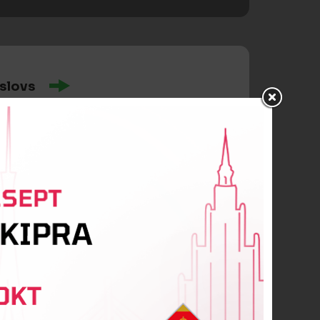
slovs
Polītis
s