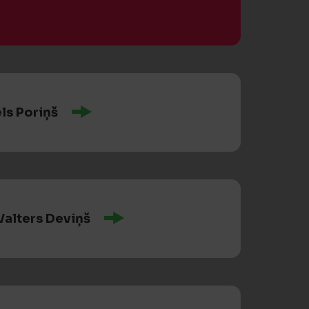
ls Poriņš
Valters Deviņš