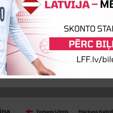
iņa
Matīss Žuburs
Arturs Cvetko
iņa
Raimonds Sāmietis
Deniss K
iņa
Tomass Ulmis
Markuss Kalni