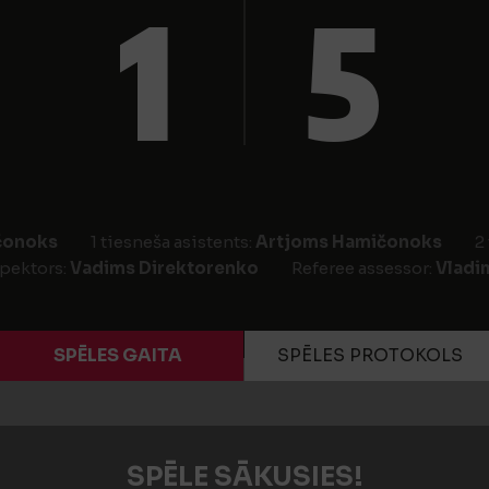
1
5
čonoks
1 tiesneša asistents:
Artjoms Hamičonoks
2
pektors:
Vadims Direktorenko
Referee assessor:
Vladi
SPĒLES GAITA
SPĒLES PROTOKOLS
SPĒLE SĀKUSIES!