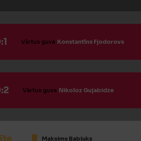
:1
Vārtus guva
Konstantīns Fjodorovs
:2
Vārtus guva
Nikoloz Gujabidze
īte
Maksims Babjuks