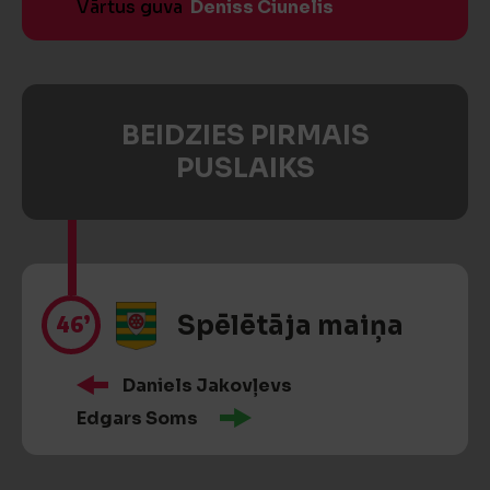
Vārtus guva
Deniss Ciunelis
BEIDZIES PIRMAIS
PUSLAIKS
46’
Spēlētāja maiņa
Daniels Jakovļevs
Edgars Soms