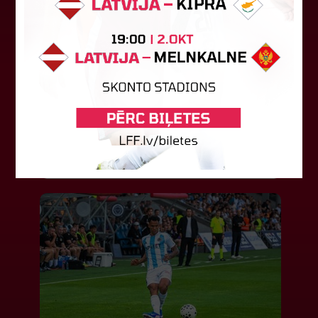
LFF DK 6. augusta lēmumi
LFF Disciplinārlietu komitejas sēdes protokols
Nr. DK 26/-38 Rīgā, 2026. gada 6. augustā.
Piedalās:Komitejas locekļi: Jevgenija
Tverjanoviča-Bore, Raivis Grīnbergs...
07. augusts 2026.