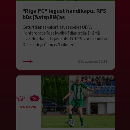
"Riga FC" iegūst handikapu, RFS
būs jāatspēlējas
Ceturtdienas vakarā savas spēles UEFA
Konferences līgas kvalifikācijas trešajā kārtā
aizvadīja divi Latvijas klubi. FC RFS izbraukumā ar
0:2 zaudēja Čehijas "Jablonec"...
06. augusts 2026.