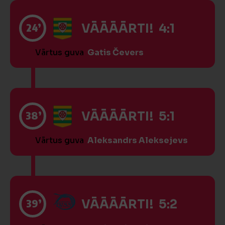
24’
VĀĀĀĀRTI! 4:1
Vārtus guva
Gatis Čevers
38’
VĀĀĀĀRTI! 5:1
Vārtus guva
Aleksandrs Aleksejevs
39’
VĀĀĀĀRTI! 5:2