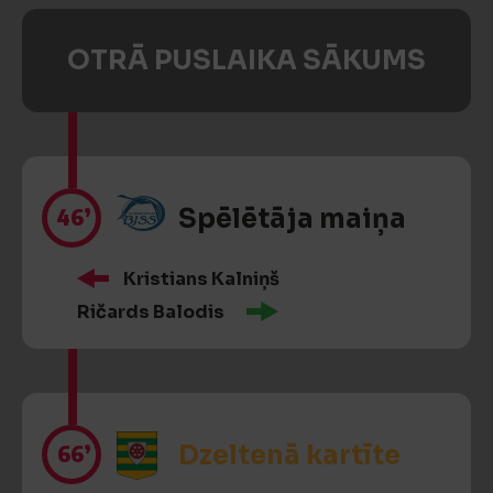
OTRĀ PUSLAIKA SĀKUMS
46’
Spēlētāja maiņa
Kristians Kalniņš
Ričards Balodis
66’
Dzeltenā kartīte