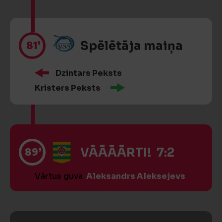
81’
Spēlētāja maiņa
Dzintars Peksts
Kristers Peksts
89’
VĀĀĀĀRTI! 7:2
Vārtus guva
Aleksandrs Aleksejevs