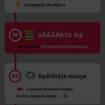
Jevgeņijs Arefjevs
70’
VĀĀĀĀRTI! 6:2
Vārtus guva
Aleksandrs Aleksejevs
80’
Spēlētāja maiņa
Lorenss Markuss Seņko
Artūrs Jānis Balodis