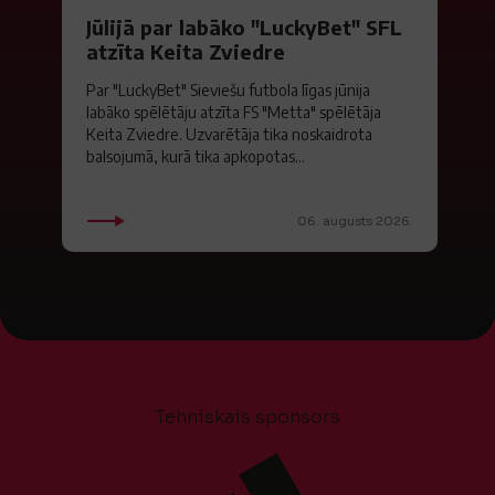
Jūlijā par labāko "LuckyBet" SFL
atzīta Keita Zviedre
Par "LuckyBet" Sieviešu futbola līgas jūnija
labāko spēlētāju atzīta FS "Metta" spēlētāja
Keita Zviedre. Uzvarētāja tika noskaidrota
balsojumā, kurā tika apkopotas...
06. augusts 2026.
Tehniskais sponsors