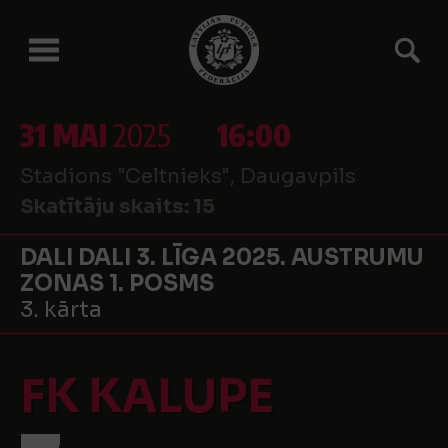
31 MAI
2025
16:00
Stadions "Celtnieks", Daugavpils
Skatītāju skaits:
15
DALI DALI 3. LĪGA 2025. AUSTRUMU
ZONAS 1. POSMS
3. kārta
FK KALUPE