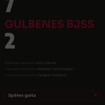
7
GULBENES BJSS
2
Galvenais tiesnesis:
Ivars Caune
1 tiesneša asistents:
Aleksejs Jermolajevs
2 tiesneša asistents:
Sergejs Vasiļjevs
Spēles gaita