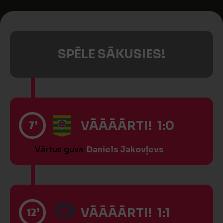
SPĒLE SĀKUSIES!
7’
VĀĀĀĀRTI! 1:0
Vārtus guva
Daniels Jakovļevs
12’
VĀĀĀĀRTI! 1:1