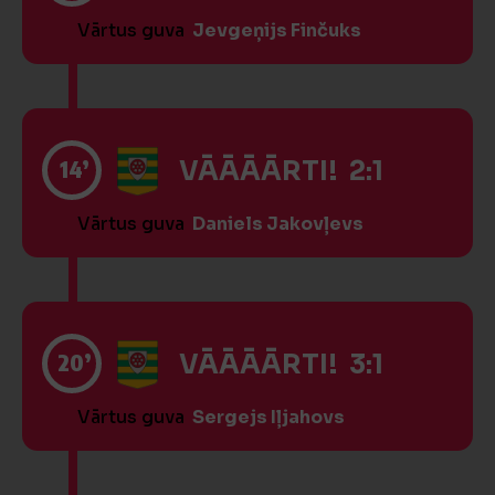
Vārtus guva
Jevgeņijs Finčuks
14’
VĀĀĀĀRTI! 2:1
Vārtus guva
Daniels Jakovļevs
20’
VĀĀĀĀRTI! 3:1
Vārtus guva
Sergejs Iļjahovs