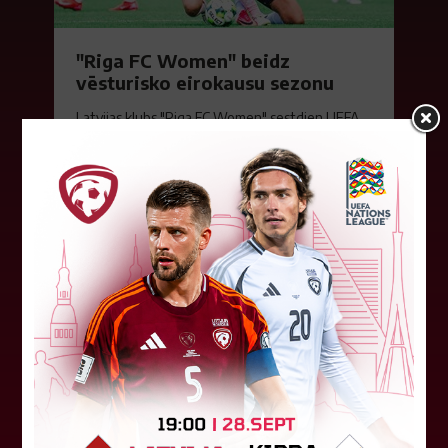
"Riga FC Women" beidz
vēsturisko eirokausu sezonu
Latvijas klubs "Riga FC Women" sestdien UEFA
Čempionu līgas kvalifikācijas otrajā kārtā ar 1:4
piekāpās Lietuvas "Gintra". Ar šo spēli Latvijas
klubam beidzās eirokausu...
08. augusts 2026.