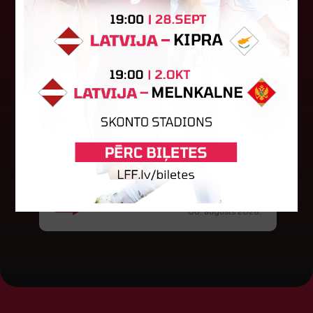
Jūlijā par labāko "LuckyBet" SFL
atzīta Keita Zviedre
Par "LuckyBet" Sieviešu futbola līgas jūnija
labāko spēlētāju atzīta FS "Metta" spēlētāja
Keita Zviedre. Uzvarētāja tika noskaidrota
balsojumā, kurā tika apkopotas...
06. augusts 2026.