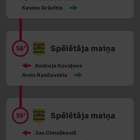
Kevins Grāvītis
58’
Spēlētāja maiņa
Andrejs Kovaļovs
Arnis Rasčevskis
59’
Spēlētāja maiņa
Jan Cimuškevič