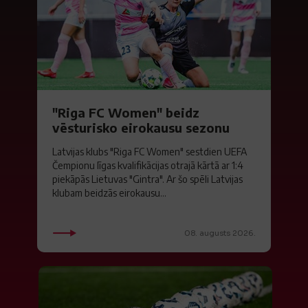
"Riga FC Women" beidz
vēsturisko eirokausu sezonu
Latvijas klubs "Riga FC Women" sestdien UEFA
Čempionu līgas kvalifikācijas otrajā kārtā ar 1:4
piekāpās Lietuvas "Gintra". Ar šo spēli Latvijas
klubam beidzās eirokausu...
08. augusts 2026.