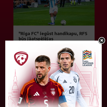
"Riga FC" iegūst handikapu, RFS
būs jāatspēlējas
Ceturtdienas vakarā savas spēles UEFA
Konferences līgas kvalifikācijas trešajā kārtā
aizvadīja divi Latvijas klubi. FC RFS izbraukumā ar
0:2 zaudēja Čehijas "Jablonec"...
06. augusts 2026.