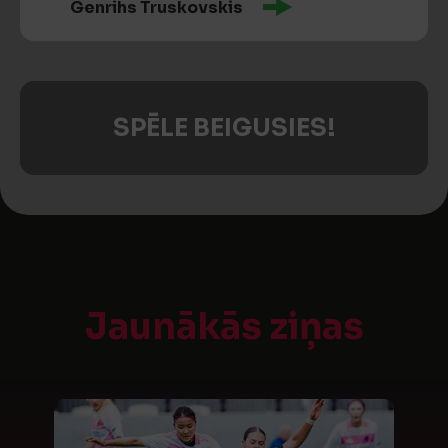
Genrihs Truskovskis
SPĒLE BEIGUSIES!
Jaunākās ziņas