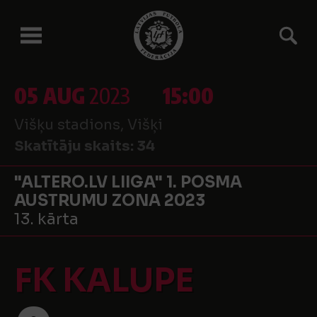
05 AUG
2023
15:00
Višķu stadions, Višķi
Skatītāju skaits:
34
"ALTERO.LV LIIGA" 1. POSMA
AUSTRUMU ZONA 2023
13. kārta
FK KALUPE