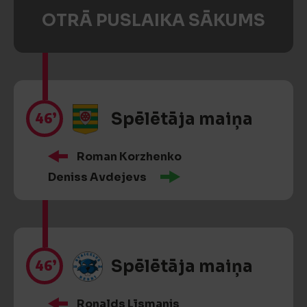
OTRĀ PUSLAIKA SĀKUMS
46’
Spēlētāja maiņa
Roman Korzhenko
Deniss Avdejevs
46’
Spēlētāja maiņa
Ronalds Līsmanis