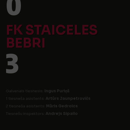
0
FK STAICELES
BEBRI
3
Galvenais tiesnesis:
Ingus Puriņš
1 tiesneša asistents:
Artūrs Jaunpetrovičs
2 tiesneša asistents:
Māris Gedroics
Tiesnešu inspektors:
Andrejs Sipailo