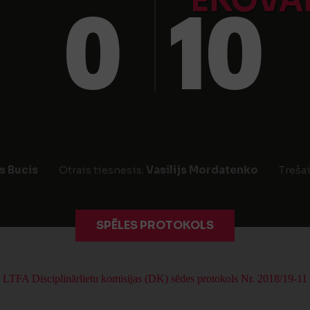
EKOVA
0
10
 Bucis
Otrais tiesnesis:
Vasilijs Mordatenko
Trešai
SPĒLES PROTOKOLS
LTFA Disciplinārlietu komisijas (DK) sēdes protokols Nr. 2018/19-11