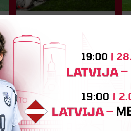
LFF DK 6. augusta lēmumi
LFF Disciplinārlietu komitejas sēdes protokols
Nr. DK 26/-38 Rīgā, 2026. gada 6. augustā.
C
Piedalās:Komitejas locekļi: Jevgenija
K
Tverjanoviča-Bore, Raivis Grīnbergs...
a
0
6.
07. augusts 2026.
Tehniskais sponsors