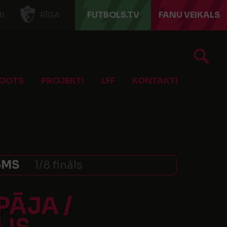
FUTBOLS.TV
FANU VEIKALS
I
RĪGA
OOTS
PROJEKTI
LFF
KONTAKTI
SMS
1/8 fināls
PĀJA /