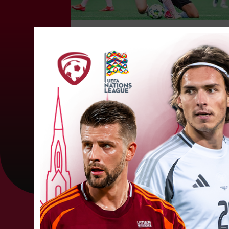
"Riga FC Women" beidz
vēsturisko eirokausu sezonu
Latvijas klubs "Riga FC Women" sestdien UEFA
Čempionu līgas kvalifikācijas otrajā kārtā ar 1:4
piekāpās Lietuvas "Gintra". Ar šo spēli Latvijas
klubam beidzās eirokausu...
08. augusts 202