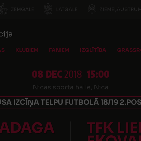
ZEMGALE
LATGALE
ZIEMEĻAUSTRUM
cija
AS
KLUBIEM
FANIEM
IZGLĪTĪBA
GRASSR
08 DEC
2018
15:00
Nīcas sporta halle, Nīca
SA IZCĪŅA TELPU FUTBOLĀ 18/19 2.PO
KADAGA
TFK LIE