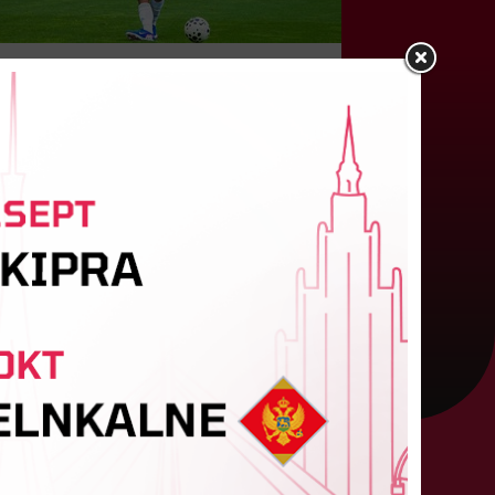
"Riga FC" iegūst handikapu, RFS
būs jāatspēlējas
eturtdienas vakarā savas spēles UEFA
onferences līgas kvalifikācijas trešajā kārtā
izvadīja divi Latvijas klubi. FC RFS izbraukumā ar
:2 zaudēja Čehijas "Jablonec"...
06. augusts 2026.