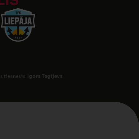
LIS
s tiesnesis:
Igors Tagijevs