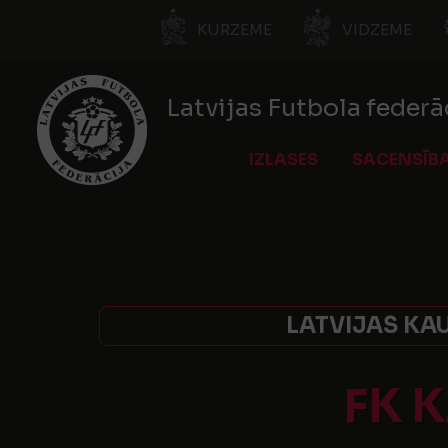
KURZEME
VIDZEME
Latvijas Futbola federā
IZLASES
SACENSĪB
LATVIJAS KAU
FK 