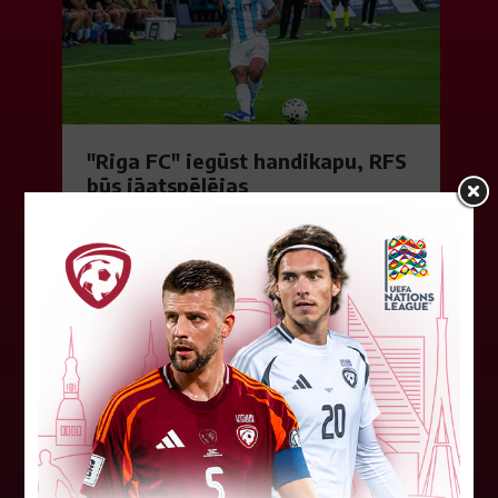
"Riga FC" iegūst handikapu, RFS
būs jāatspēlējas
Ceturtdienas vakarā savas spēles UEFA
Konferences līgas kvalifikācijas trešajā kārtā
aizvadīja divi Latvijas klubi. FC RFS izbraukumā ar
0:2 zaudēja Čehijas "Jablonec"...
06. augusts 2026.