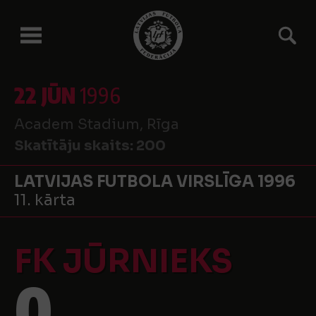
22 JŪN
1996
Academ Stadium, Rīga
Skatītāju skaits:
200
LATVIJAS FUTBOLA VIRSLĪGA 1996
11. kārta
FK JŪRNIEKS
0