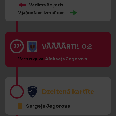
Vadims Beķeris
Vjačeslavs Izmailovs
77’
VĀĀĀĀRTI! 0:2
Vārtus guva
Aleksejs Jegorovs
-
Dzeltenā kartīte
Sergejs Jegorovs