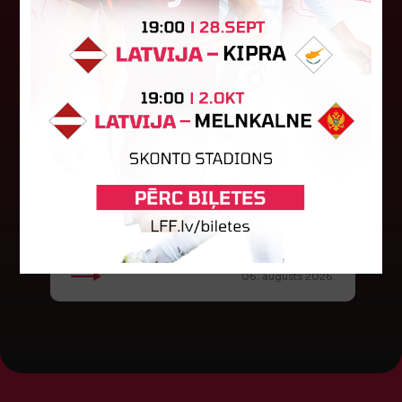
Jūlijā par labāko "LuckyBet" SFL
atzīta Keita Zviedre
Par "LuckyBet" Sieviešu futbola līgas jūnija
labāko spēlētāju atzīta FS "Metta" spēlētāja
Keita Zviedre. Uzvarētāja tika noskaidrota
balsojumā, kurā tika apkopotas...
06. augusts 2026.