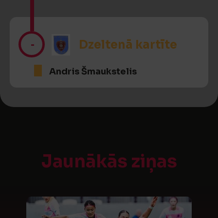
-
Dzeltenā kartīte
Andris Šmaukstelis
Jaunākās ziņas