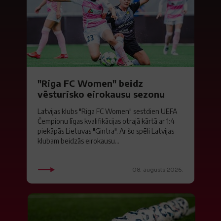
"Riga FC Women" beidz
vēsturisko eirokausu sezonu
Latvijas klubs "Riga FC Women" sestdien UEFA
Čempionu līgas kvalifikācijas otrajā kārtā ar 1:4
piekāpās Lietuvas "Gintra". Ar šo spēli Latvijas
klubam beidzās eirokausu...
08. augusts 2026.