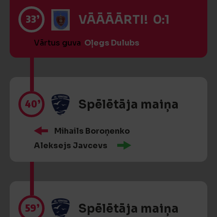
33’
VĀĀĀĀRTI! 0:1
Vārtus guva
Oļegs Dulubs
40’
Spēlētāja maiņa
Mihails Boroņenko
Aleksejs Javcevs
59’
Spēlētāja maiņa