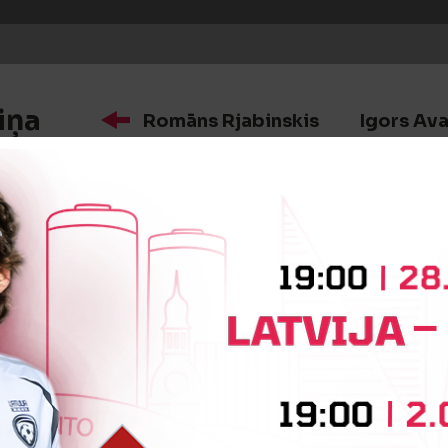
iņa
Romāns Rjabinskis
Igors Av
Artjoms Osipovs
Germans Raklinskis
Jānis Klibus