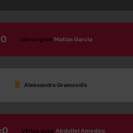
:0
Vārtus guva
Matias Garcia
Aleksandrs Gramovičs
:0
Vārtus guva
Abdullei Amodou