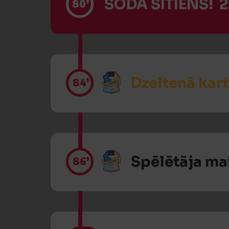
SODA SITIENS! 2
80’
Dzeltenā kart
84’
Spēlētāja ma
86’