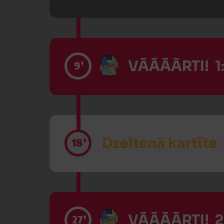
VĀĀĀĀRTI! 1
9’
Dzeltenā kartīte
18’
VĀĀĀĀRTI! 2
27’