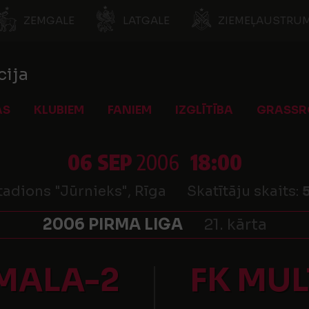
ZEMGALE
LATGALE
ZIEMEĻAUSTRUM
cija
AS
KLUBIEM
FANIEM
IZGLĪTĪBA
GRASSR
06 SEP
2006
18:00
tadions "Jūrnieks", Rīga
Skatītāju skaits:
2006 PIRMA LIGA
21. kārta
MALA-2
FK MU