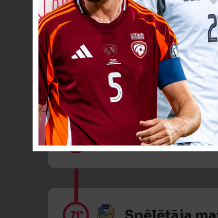
Dzeltenā kartīte
61’
Dzeltenā kartīte
70’
Spēlētāja ma
71’