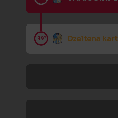
Dzeltenā kart
39’