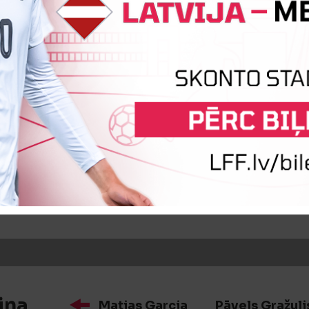
Boriss Bogdaškins
Maksims Poļevojs
iņa
Matias Garcia
Pāvels Gražuli