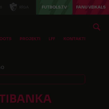
FUTBOLS.TV
FANU VEIKALS
I
RĪGA
OOTS
PROJEKTI
LFF
KONTAKTI
50
LTIBANKA