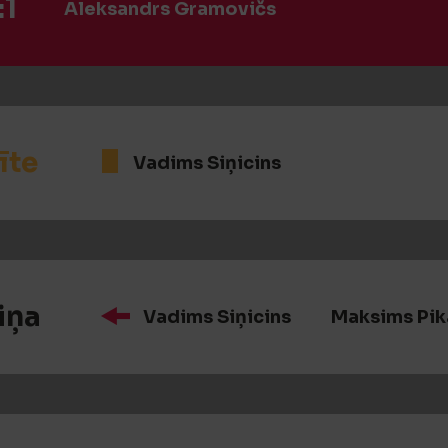
:1
Aleksandrs Gramovičs
īte
Vadims Siņicins
iņa
Vadims Siņicins
Maksims Pik