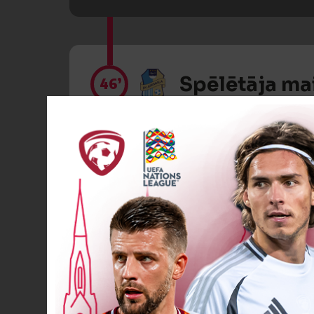
Spēlētāja ma
46’
Dzeltenā kartīte
55’
Spēlētāja maiņa
59’