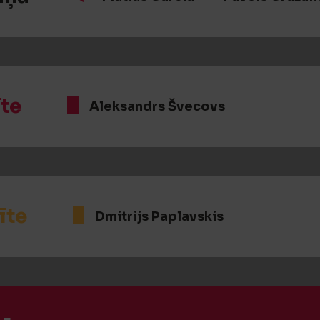
īte
Aleksandrs Švecovs
īte
Dmitrijs Paplavskis