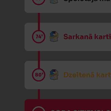
Sarkanā kart
74’
Dzeltenā kart
80’