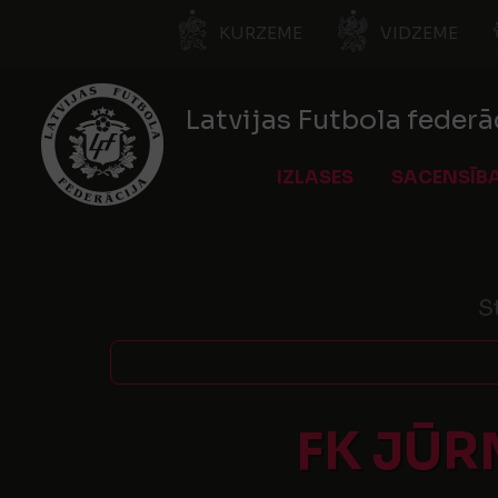
KURZEME
VIDZEME
Latvijas Futbola federā
IZLASES
SACENSĪB
S
FK JŪR