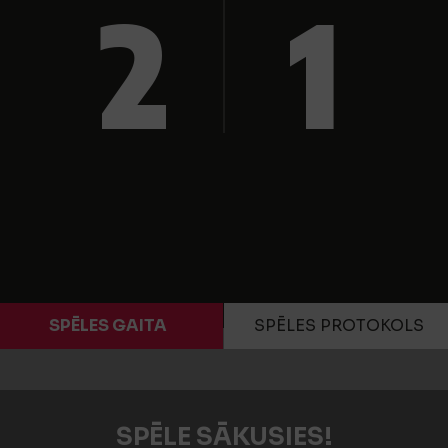
2
1
SPĒLES GAITA
SPĒLES PROTOKOLS
SPĒLE SĀKUSIES!