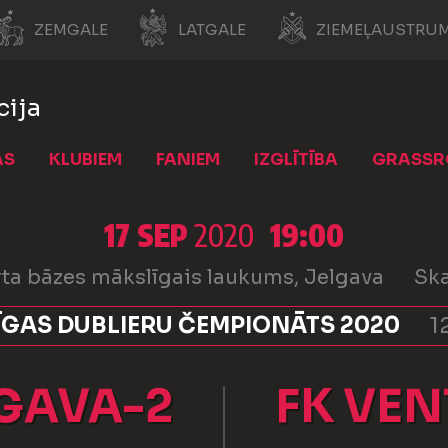
ZEMGALE
LATGALE
ZIEMEĻAUSTRUM
cija
AS
KLUBIEM
FANIEM
IZGLĪTĪBA
GRASSR
17 SEP
2020
19:00
ta bāzes mākslīgais laukums, Jelgava
Ska
ĪGAS DUBLIERU ČEMPIONĀTS 2020
1
LGAVA-2
FK VEN