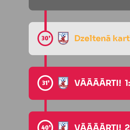
Dzeltenā kart
30’
VĀĀĀĀRTI! 1
31’
VĀĀĀĀRTI! 2
40’