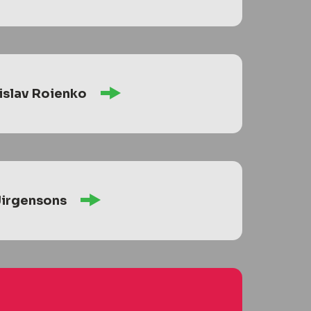
islav Roienko
Jirgensons