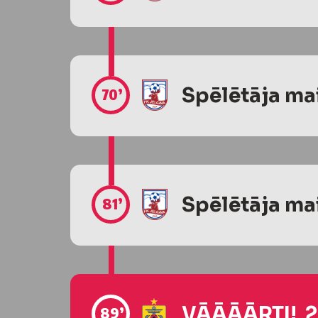
Spēlētāja ma
70’
Spēlētāja ma
81’
VĀĀĀĀRTI! 2
89’