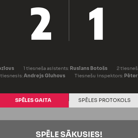
2
1
ozlovs
1 tiesneša asistents:
Ruslans Botošs
2 tiesneš
 tiesnesis:
Andrejs Gluhovs
Tiesnešu inspektors:
Pēter
SPĒLES GAITA
SPĒLES PROTOKOLS
SPĒLE SĀKUSIES!