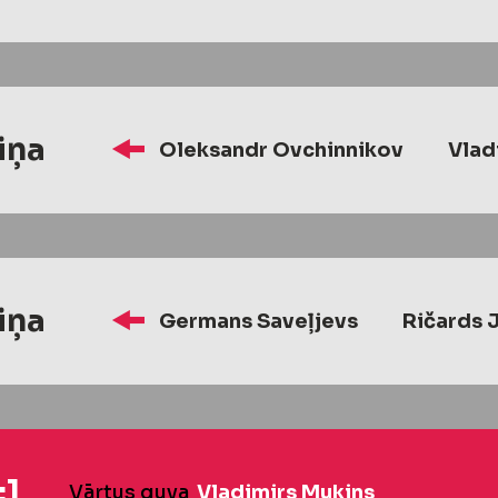
iņa
Oleksandr Ovchinnikov
Vlad
iņa
Germans Saveļjevs
Ričards 
:1
Vārtus guva
Vladimirs Mukins