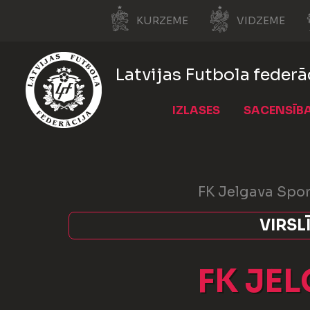
KURZEME
VIDZEME
Latvijas Futbola federā
IZLASES
SACENSĪB
FK Jelgava Spor
VIRSL
FK JE