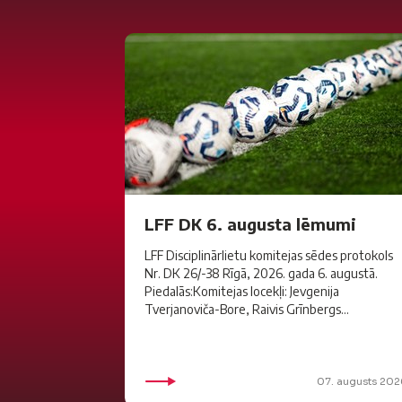
LFF DK 6. augusta lēmumi
LFF Disciplinārlietu komitejas sēdes protokols
Nr. DK 26/-38 Rīgā, 2026. gada 6. augustā.
Piedalās:Komitejas locekļi: Jevgenija
Tverjanoviča-Bore, Raivis Grīnbergs...
07. augusts 202