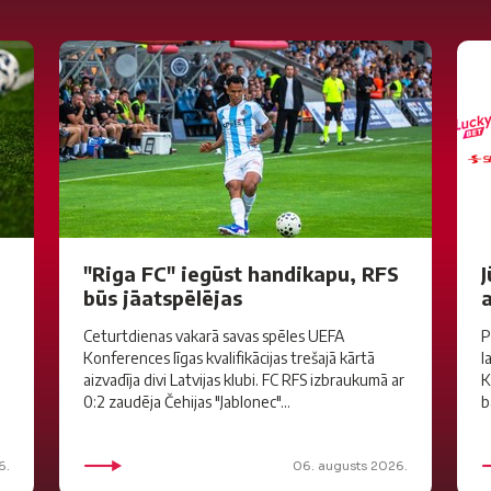
"Riga FC" iegūst handikapu, RFS
J
būs jāatspēlējas
a
Ceturtdienas vakarā savas spēles UEFA
P
Konferences līgas kvalifikācijas trešajā kārtā
l
aizvadīja divi Latvijas klubi. FC RFS izbraukumā ar
K
0:2 zaudēja Čehijas "Jablonec"...
b
6.
06. augusts 2026.