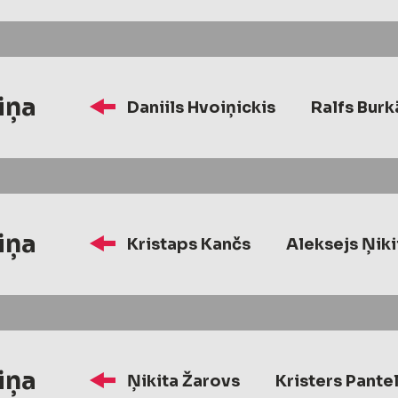
iņa
Daniils Hvoiņickis
Ralfs Burk
iņa
Kristaps Kančs
Aleksejs Ņiki
iņa
Ņikita Žarovs
Kristers Pante