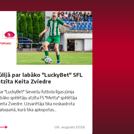
ūlijā par labāko "LuckyBet" SFL
tzīta Keita Zviedre
ar "LuckyBet" Sieviešu futbola līgas jūnija
abāko spēlētāju atzīta FS "Metta" spēlētāja
eita Zviedre. Uzvarētāja tika noskaidrota
alsojumā, kurā tika apkopotas...
06. augusts 2026.