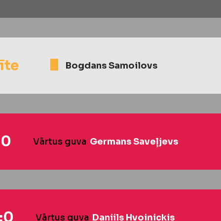
īte
Bogdans Samoilovs
:0
Vārtus guva
Germans Saveļjevs
:0
Vārtus guva
Daniils Hvoiņickis