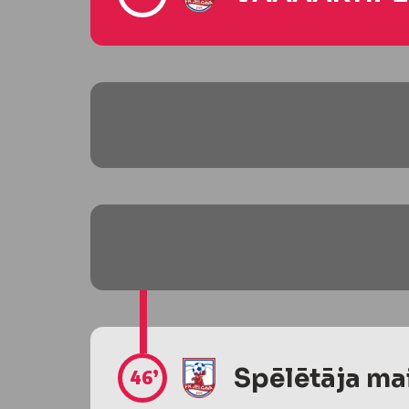
Spēlētāja ma
46’