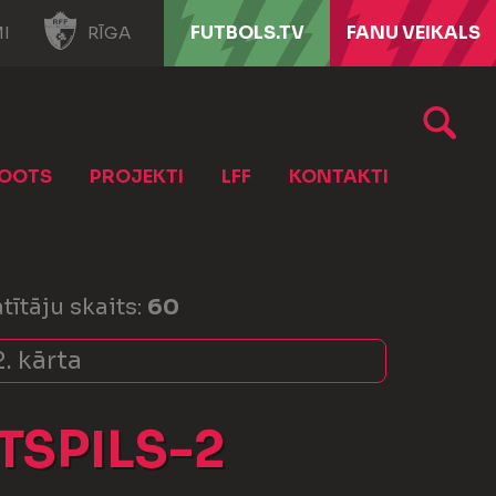
FUTBOLS.TV
FANU VEIKALS
I
RĪGA
OOTS
PROJEKTI
LFF
KONTAKTI
tītāju skaits:
60
2. kārta
TSPILS-2