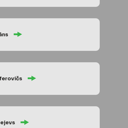
āns
ferovičs
lejevs