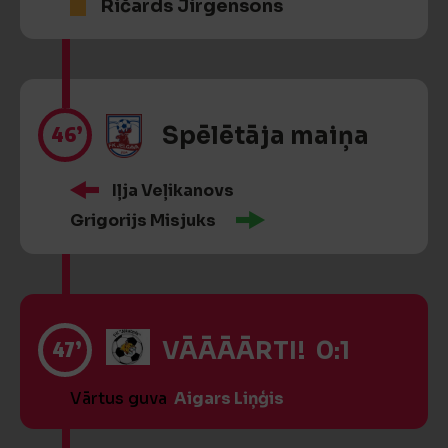
Ričards Jirgensons
46’
Spēlētāja maiņa
Iļja Veļikanovs
Grigorijs Misjuks
47’
VĀĀĀĀRTI! 0:1
Vārtus guva
Aigars Liņģis