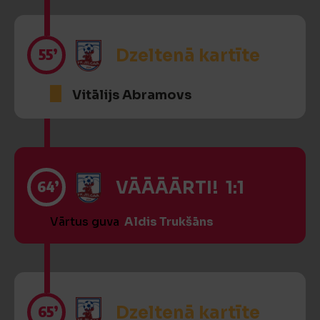
55’
Dzeltenā kartīte
Vitālijs Abramovs
64’
VĀĀĀĀRTI! 1:1
Vārtus guva
Aldis Trukšāns
65’
Dzeltenā kartīte