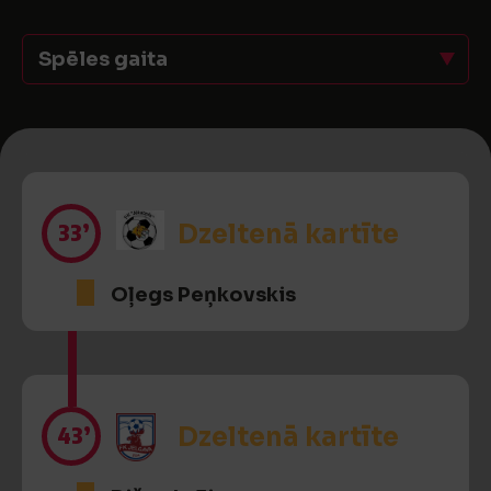
Spēles gaita
33’
Dzeltenā kartīte
Oļegs Peņkovskis
43’
Dzeltenā kartīte