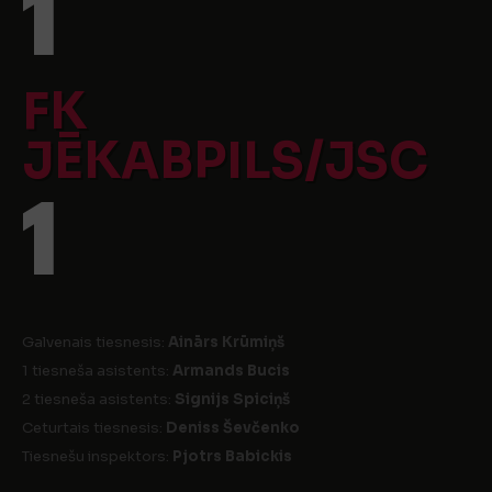
1
FK
JĒKABPILS/JSC
1
Galvenais tiesnesis:
Ainārs Krūmiņš
1 tiesneša asistents:
Armands Bucis
2 tiesneša asistents:
Signijs Spiciņš
Ceturtais tiesnesis:
Deniss Ševčenko
Tiesnešu inspektors:
Pjotrs Babickis