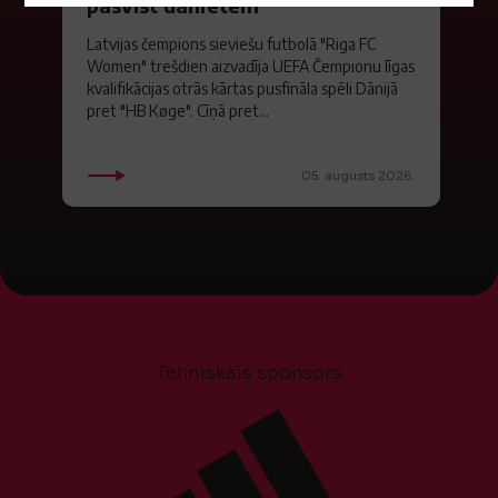
pasvīst dānietēm
Latvijas čempions sieviešu futbolā "Riga FC
Women" trešdien aizvadīja UEFA Čempionu līgas
kvalifikācijas otrās kārtas pusfināla spēli Dānijā
pret "HB Køge". Cīņā pret...
05. augusts 2026.
Tehniskais sponsors