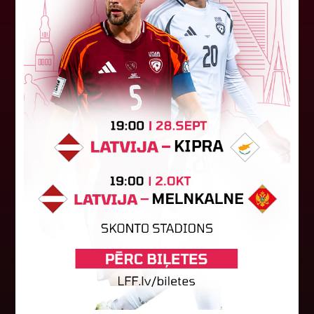
atzīta Keita Zviedre
Par "LuckyBet" Sieviešu futbola līgas jūnija
labāko spēlētāju atzīta FS "Metta" spēlētāja
Keita Zviedre. Uzvarētāja tika noskaidrota
balsojumā, kurā tika apkopotas...
06. augusts 2026.
"Riga FC Women" liek kārtīgi