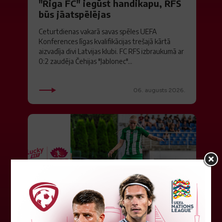
"Riga FC" iegūst handikapu, RFS
būs jāatspēlējas
Ceturtdienas vakarā savas spēles UEFA
Konferences līgas kvalifikācijas trešajā kārtā
aizvadīja divi Latvijas klubi. FC RFS izbraukumā ar
0:2 zaudēja Čehijas "Jablonec"...
06. augusts 2026.
Jūlijā par labāko "LuckyBet" SFL