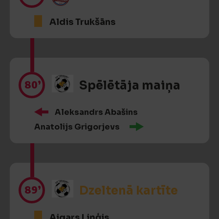
Aldis Trukšāns
80’
Spēlētāja maiņa
Aleksandrs Abašins
Anatolijs Grigorjevs
89’
Dzeltenā kartīte
Aigars Liņģis