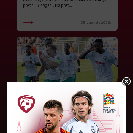
pret "HB Køge". Cīņā pret...
05. augusts 2026.
FK "Auda" pie eirokausu galda
turpina baudīt desertus
Otrdien Latvijas klubs FK "Auda" aizvadīja UEFA
Konferences līgas kvalifikācijas trešās kārtas
pirmo spēli, savu skatītāju priekšā "Skonto"