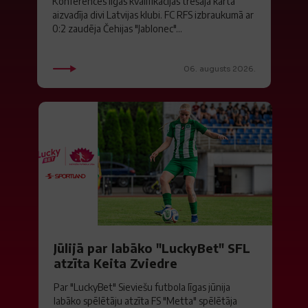
Konferences līgas kvalifikācijas trešajā kārtā
aizvadīja divi Latvijas klubi. FC RFS izbraukumā ar
0:2 zaudēja Čehijas "Jablonec"...
06. augusts 2026.
Jūlijā par labāko "LuckyBet" SFL
atzīta Keita Zviedre
Par "LuckyBet" Sieviešu futbola līgas jūnija
labāko spēlētāju atzīta FS "Metta" spēlētāja