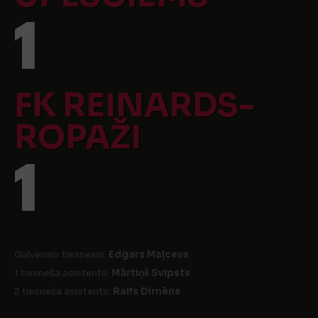
1
FK REINARDS-
ROPAŽI
1
Galvenais tiesnesis:
Edgars Maļcevs
1 tiesneša asistents:
Mārtiņš Svipsts
2 tiesneša asistents:
Ralfs Dirnēns