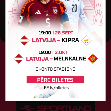
stadionā Rīgā ar 1:0 uzveica...
04. augusts 2026.
Tehniskais sponsors