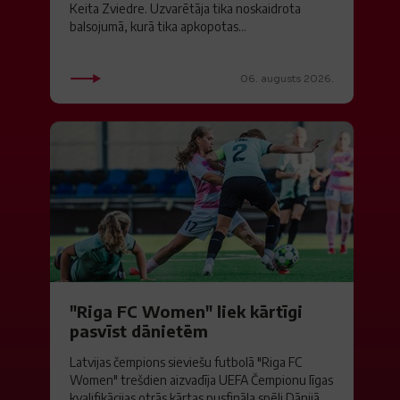
Keita Zviedre. Uzvarētāja tika noskaidrota
balsojumā, kurā tika apkopotas...
06. augusts 2026.
"Riga FC Women" liek kārtīgi
pasvīst dānietēm
Latvijas čempions sieviešu futbolā "Riga FC
Women" trešdien aizvadīja UEFA Čempionu līgas
kvalifikācijas otrās kārtas pusfināla spēli Dānijā