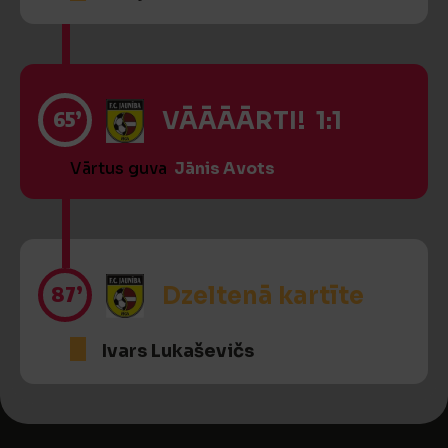
65’
VĀĀĀĀRTI! 1:1
Vārtus guva
Jānis Avots
87’
Dzeltenā kartīte
Ivars Lukaševičs