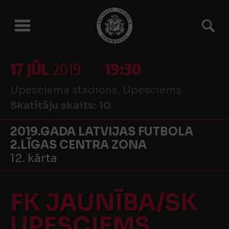
17 JŪL
2019
19:30
Upesciema stadions, Upesciems
Skatītāju skaits:
10
2019.GADA LATVIJAS FUTBOLA
2.LĪGAS CENTRA ZONA
12. kārta
FK JAUNĪBA/SK
UPESCIEMS