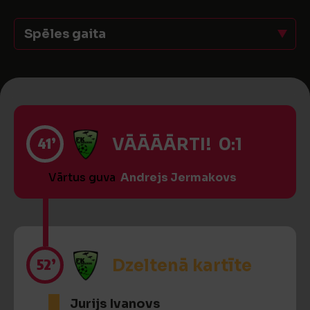
Spēles gaita
41’
VĀĀĀĀRTI! 0:1
Vārtus guva
Andrejs Jermakovs
52’
Dzeltenā kartīte
Jurijs Ivanovs