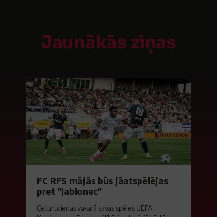
Jaunākās ziņas
FC RFS mājās būs jāatspēlējas
pret "Jablonec"
Ceturtdienas vakarā savas spēles UEFA