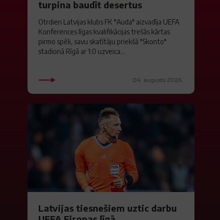
turpina baudīt desertus
Otrdien Latvijas klubs FK "Auda" aizvadīja UEFA
Konferences līgas kvalifikācijas trešās kārtas
pirmo spēli, savu skatītāju priekšā "Skonto"
stadionā Rīgā ar 1:0 uzveica...
04. augusts 2026.
Latvijas tiesnešiem uztic darbu
UEFA Eiropas līgā