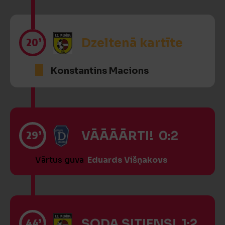
20’
Dzeltenā kartīte
Konstantins Macions
29’
VĀĀĀĀRTI! 0:2
Vārtus guva
Eduards Višņakovs
44’
SODA SITIENS! 1:2