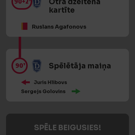
90
+2’
Otra dzeltenā
kartīte
Ruslans Agafonovs
90’
Spēlētāja maiņa
Juris Hlibovs
Sergejs Golovins
SPĒLE BEIGUSIES!