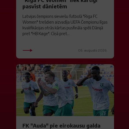
pasvīst dānietēm
Latvijas čempions sieviešu futbolā "Riga FC
Women" trešdien aizvadīja UEFA Čempionu līgas
kvalifikācijas otrās kārtas pusfināla spēli Dānijā
pret "HB Køge". Cīņā pret...
05. augusts 2026.
FK "Auda" pie eirokausu galda