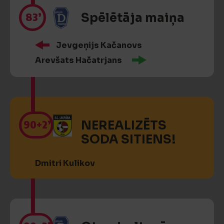
83’
Spēlētāja maiņa
Jevgeņijs Kačanovs
Arevšats Hačatrjans
90
+2’
NEREALIZĒTS
SODA SITIENS!
Dmitri Kulikov