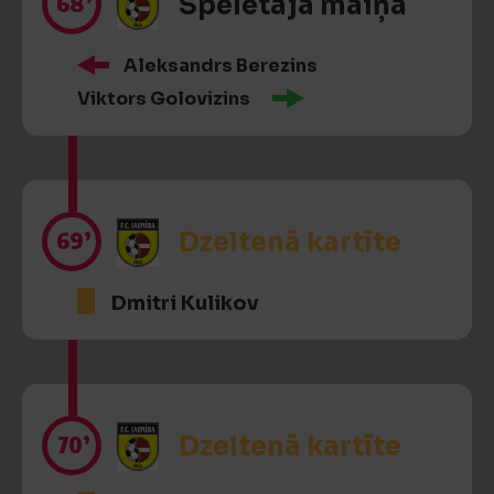
68’
Spēlētāja maiņa
Aleksandrs Berezins
Viktors Golovizins
69’
Dzeltenā kartīte
Dmitri Kulikov
70’
Dzeltenā kartīte