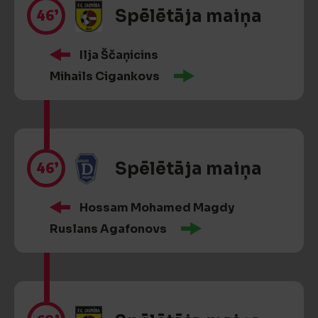
46’
Spēlētāja maiņa
Ilja Ščaņicins
Mihails Cigankovs
46’
Spēlētāja maiņa
Hossam Mohamed Magdy
Ruslans Agafonovs