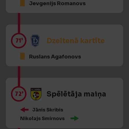
Jevgenijs Romanovs
71’
Dzeltenā kartīte
Ruslans Agafonovs
72’
Spēlētāja maiņa
Jānis Skribis
Nikolajs Smirnovs