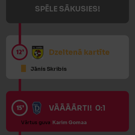
SPĒLE SĀKUSIES!
12’
Dzeltenā kartīte
Jānis Skribis
15’
VĀĀĀĀRTI! 0:1
Vārtus guva
Karim Gomaa