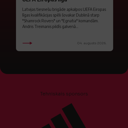
Latvijas tiesnešu brigāde apkalpos UEFA Eiropas
līgas kvalifikācijas spēli šovakar Dublinā starp
"Shamrock Rovers" un "Egnatia" komandām.
Andris Treimanis pildīs galvenā...
04. augusts 2026.
Tehniskais sponsors