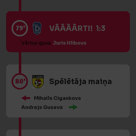
79’
VĀĀĀĀRTI! 1:3
Vārtus guva
Juris Hlibovs
80’
Spēlētāja maiņa
Mihails Cigankovs
Andrejs Gusevs