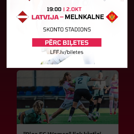
Jūlijā par labāko "LuckyBet" SFL
atzīta Keita Zviedre
Par "LuckyBet" Sieviešu futbola līgas jūnija
labāko spēlētāju atzīta FS "Metta" spēlētāja
Keita Zviedre. Uzvarētāja tika noskaidrota
balsojumā, kurā tika apkopotas...
06. augusts 2026.
"Riga FC Women" liek kārtīgi