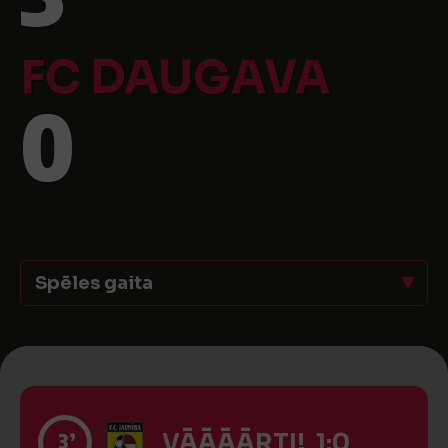
FC DAUGAVA
0
Spēles gaita
3’
VĀĀĀĀRTI! 1:0