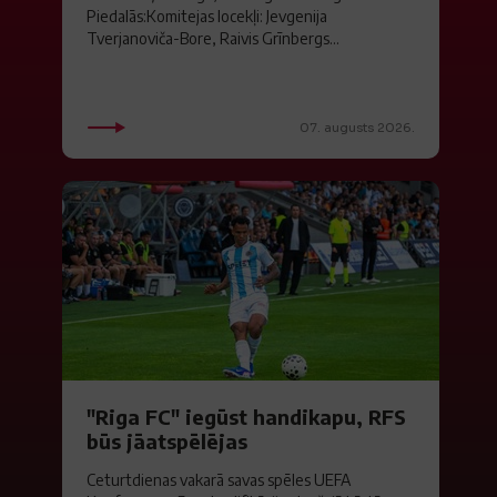
Piedalās:Komitejas locekļi: Jevgenija
Tverjanoviča-Bore, Raivis Grīnbergs...
07. augusts 2026.
"Riga FC" iegūst handikapu, RFS
būs jāatspēlējas
Ceturtdienas vakarā savas spēles UEFA