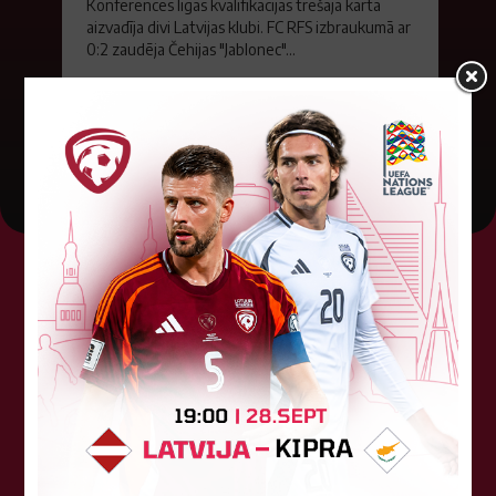
Konferences līgas kvalifikācijas trešajā kārtā
aizvadīja divi Latvijas klubi. FC RFS izbraukumā ar
0:2 zaudēja Čehijas "Jablonec"...
06. augusts 2026.
Tehniskais sponsors