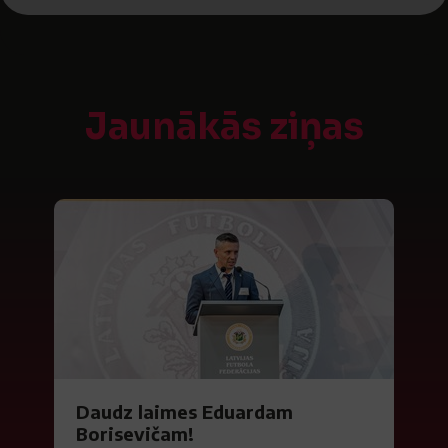
Jaunākās ziņas
Daudz laimes Eduardam
Borisevičam!