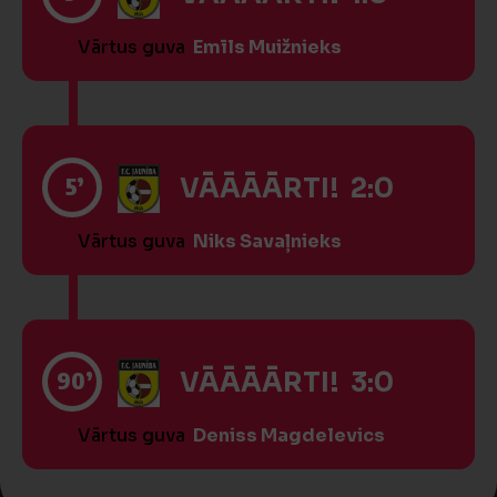
Vārtus guva
Emīls Muižnieks
5’
VĀĀĀĀRTI! 2:0
Vārtus guva
Niks Savaļnieks
90’
VĀĀĀĀRTI! 3:0
Vārtus guva
Deniss Magdelevics