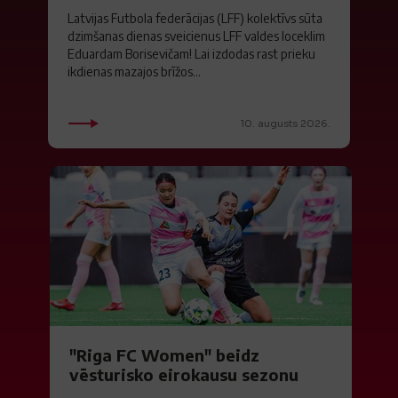
Latvijas Futbola federācijas (LFF) kolektīvs sūta
dzimšanas dienas sveicienus LFF valdes loceklim
Eduardam Borisevičam! Lai izdodas rast prieku
ikdienas mazajos brīžos...
10. augusts 2026.
"Riga FC Women" beidz
vēsturisko eirokausu sezonu