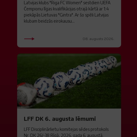
Latvijas klubs "Riga FC Women" sestdien UEFA
Čempionu līgas kvalifikācijas otrajā kārtā ar 1:4
piekāpās Lietuvas "Gintra". Ar šo spēli Latvijas
klubam beidzās eirokausu...
08. augusts 2026.
LFF DK 6. augusta lēmumi
LFF Disciplinārlietu komitejas sēdes protokols
Nr. DK 26/-38 Rīgā, 2026. gada 6. augustā.