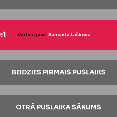
:1
Vārtus guva
Samanta Laškova
BEIDZIES PIRMAIS PUSLAIKS
OTRĀ PUSLAIKA SĀKUMS