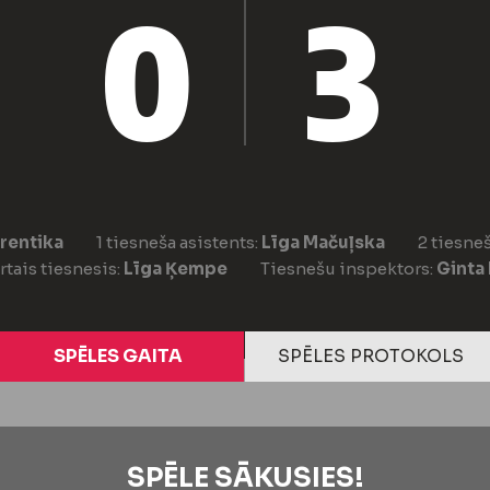
0
3
vrentika
1 tiesneša asistents:
Līga Mačuļska
2 tiesneš
tais tiesnesis:
Līga Ķempe
Tiesnešu inspektors:
Ginta
SPĒLES GAITA
SPĒLES PROTOKOLS
SPĒLE SĀKUSIES!