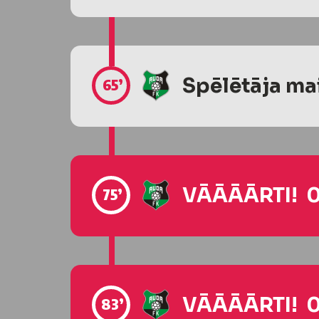
Spēlētāja ma
65’
VĀĀĀĀRTI! 0
75’
VĀĀĀĀRTI! 0
83’