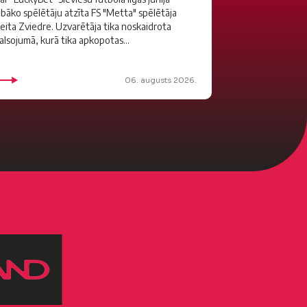
abāko spēlētāju atzīta FS "Metta" spēlētāja
eita Zviedre. Uzvarētāja tika noskaidrota
alsojumā, kurā tika apkopotas...
06. augusts 2026.