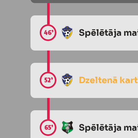
Spēlētāja ma
46’
Dzeltenā kart
52’
Spēlētāja ma
65’