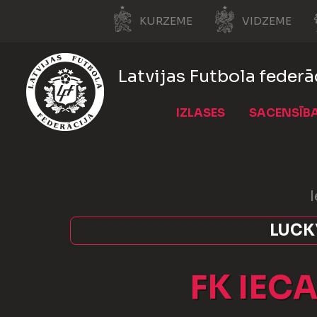
KURZEME
VIDZEME
Latvijas Futbola federā
IZLASES
SACENSĪB
LUCKY
FK IEC