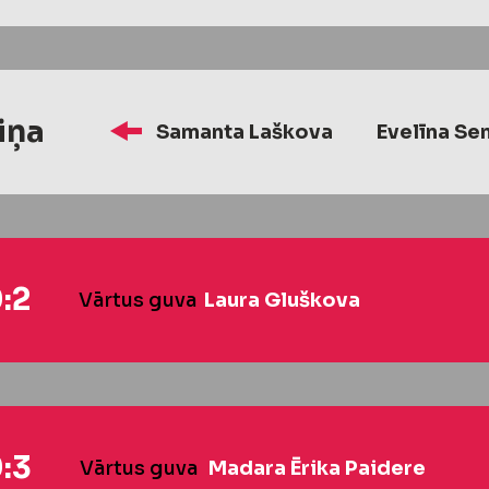
iņa
Samanta Laškova
Evelīna Se
:2
Vārtus guva
Laura Gluškova
:3
Vārtus guva
Madara Ērika Paidere