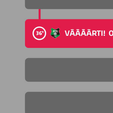
VĀĀĀĀRTI! 0
36’