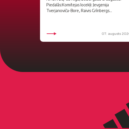
Piedalās:Komitejas locekļi: Jevgenija
Tverjanoviča-Bore, Raivis Grīnbergs...
07. augusts 202