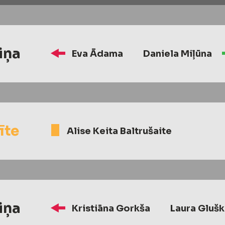
iņa
Eva Ādama
Daniela Miļūna
īte
Alise Keita Baltrušaite
iņa
Kristiāna Gorkša
Laura Gluš