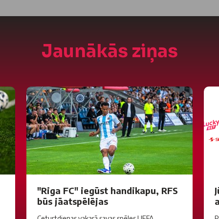
Jaunākās ziņas
"Riga FC" iegūst handikapu, RFS
J
būs jāatspēlējas
a
Ceturtdienas vakarā savas spēles UEFA
P