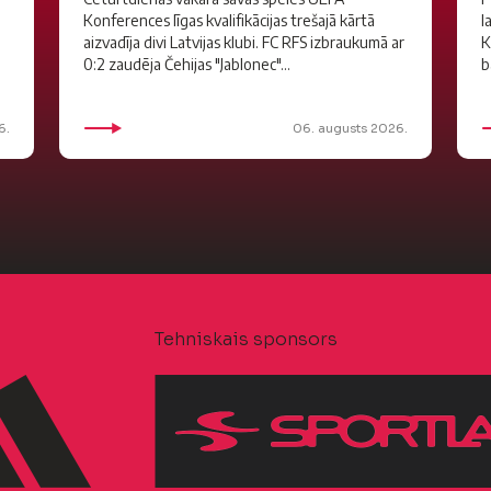
Konferences līgas kvalifikācijas trešajā kārtā
l
aizvadīja divi Latvijas klubi. FC RFS izbraukumā ar
K
0:2 zaudēja Čehijas "Jablonec"...
b
6.
06. augusts 2026.
Tehniskais sponsors