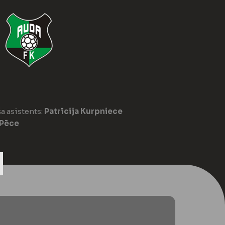
a asistents:
Patrīcija Kurpniece
 Pēce