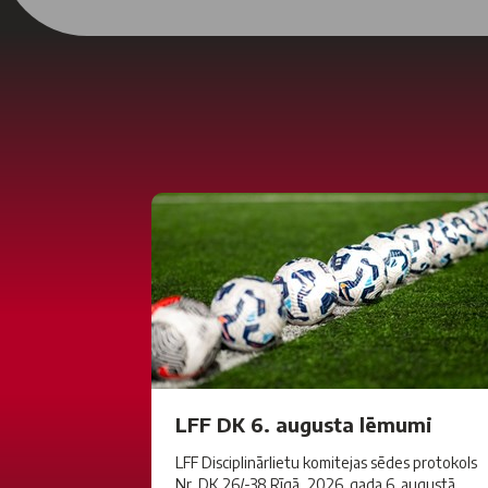
LFF DK 6. augusta lēmumi
LFF Disciplinārlietu komitejas sēdes protokols
Nr. DK 26/-38 Rīgā, 2026. gada 6. augustā.