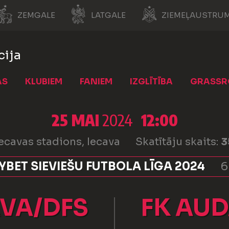
ZEMGALE
LATGALE
ZIEMEĻAUSTRUM
cija
AS
KLUBIEM
FANIEM
IZGLĪTĪBA
GRASSR
25 MAI
2024
12:00
Iecavas stadions, Iecava
Skatītāju skaits:
3
BET SIEVIEŠU FUTBOLA LĪGA 2024
6
AVA/DFS
FK AU