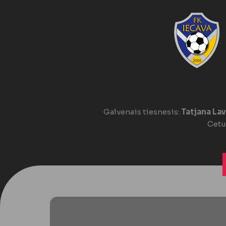
Galvenais tiesnesis:
Tatjana La
Cetur