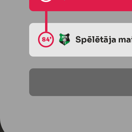
Spēlētāja ma
84’