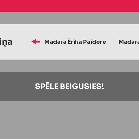
iņa
Madara Ērika Paidere
Madar
SPĒLE BEIGUSIES!