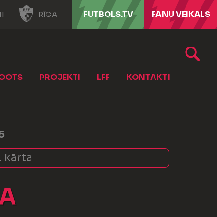
FUTBOLS.TV
FANU VEIKALS
I
RĪGA
OOTS
PROJEKTI
LFF
KONTAKTI
5
. kārta
DA