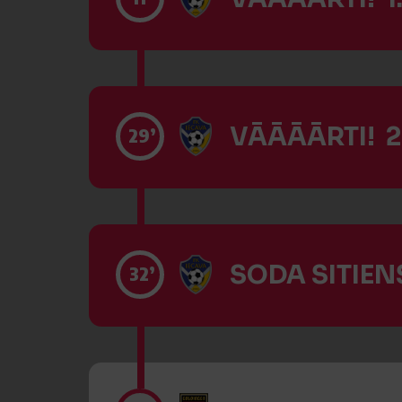
VĀĀĀĀRTI! 2
29’
SODA SITIENS
32’