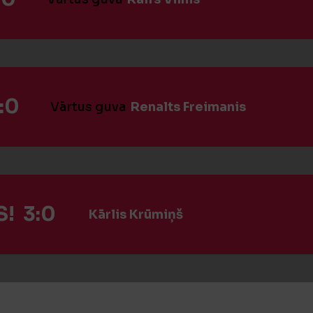
:0
Vārtus guva
Renalts Freimanis
! 3:0
Kārlis Krūmiņš