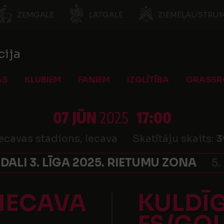
ZEMGALE
LATGALE
ZIEMEĻAUSTRUM
cija
AS
KLUBIEM
FANIEM
IZGLĪTĪBA
GRASSR
07 JŪN
2025
17:00
ecavas stadions, Iecava
Skatītāju skaits:
3
 DALI 3. LĪGA 2025. RIETUMU ZONA
5.
 IECAVA
KULDĪ