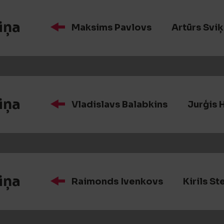
iņa
Maksims Pavlovs
Artūrs Sviķ
iņa
Vladislavs Balabkins
Jurģis 
iņa
Raimonds Ivenkovs
Kirils S