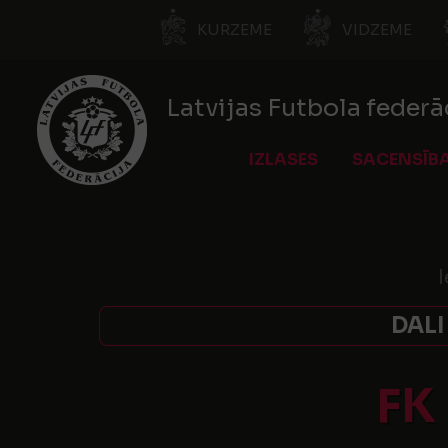
KURZEME
VIDZEME
Latvijas Futbola federā
IZLASES
SACENSĪB
I
DALI
FK