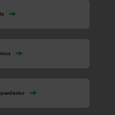
is
Hincs
tepančenko