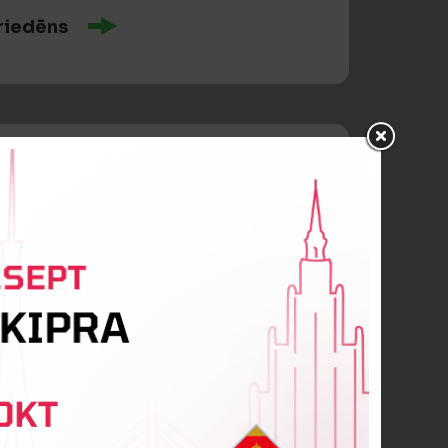
riedēns
s
Ralfs Kovaļš