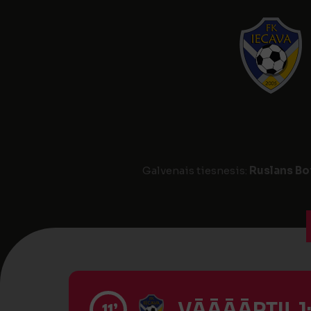
Galvenais tiesnesis:
Ruslans Bo
VĀĀĀĀRTI! 1
11’