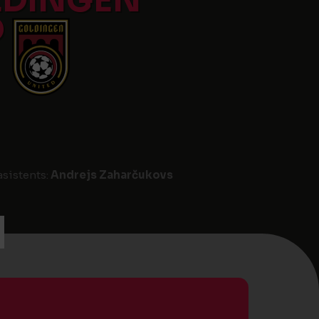
LDINGEN
D
asistents:
Andrejs Zaharčukovs