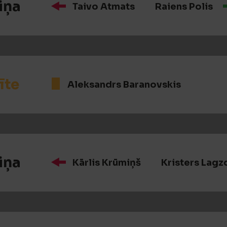
iņa
Taivo Atmats
Raiens Polis
īte
Aleksandrs Baranovskis
iņa
Kārlis Krūmiņš
Kristers Lagz