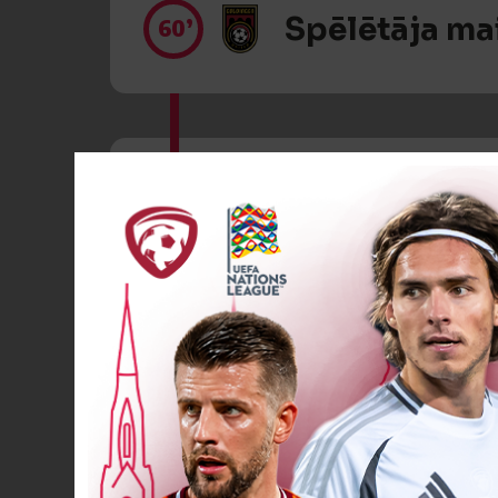
Spēlētāja ma
60’
Spēlētāja ma
70’
Spēlētāja ma
72’