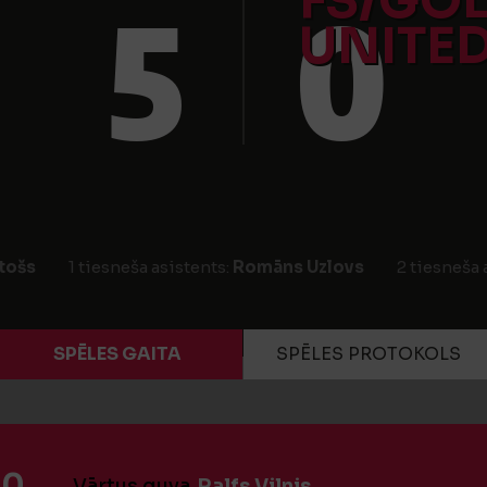
FS/GO
5
0
UNITE
tošs
1 tiesneša asistents:
Romāns Uzlovs
2 tiesneša 
SPĒLES GAITA
SPĒLES PROTOKOLS
:0
Vārtus guva
Ralfs Vilnis