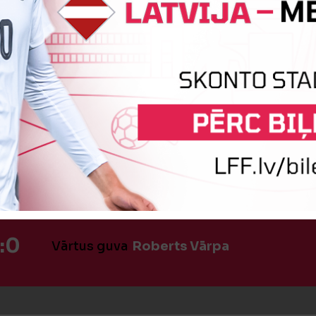
iņa
Aleksandrs Baranovskis
Akse
:0
Vārtus guva
Kristers Lagzdkalns
:0
Vārtus guva
Roberts Vārpa