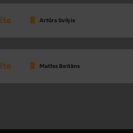
īte
Artūrs Sviķis
īte
Matīss Beitāns