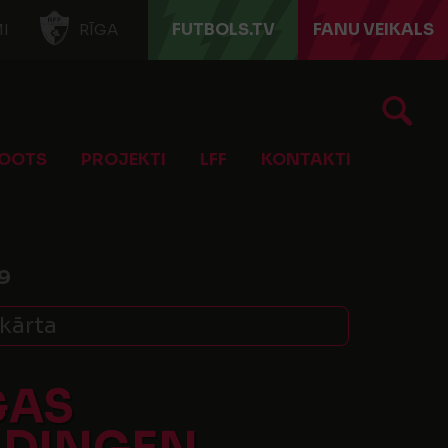
FUTBOLS.TV
FANU VEIKALS
I
RĪGA
OOTS
PROJEKTI
LFF
KONTAKTI
9
 kārta
GAS