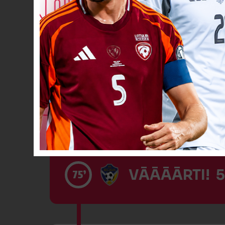
Spēlētāja ma
72’
VĀĀĀĀRTI! 4
72’
VĀĀĀĀRTI! 5
75’