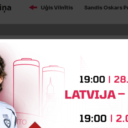
iņa
Uģis Vilnītis
Sandis Oskars P
iņa
Ralfs Vilnis
Roberts Undzēn
iņa
Klāvs Kārlis Kovaļš
Roberts 