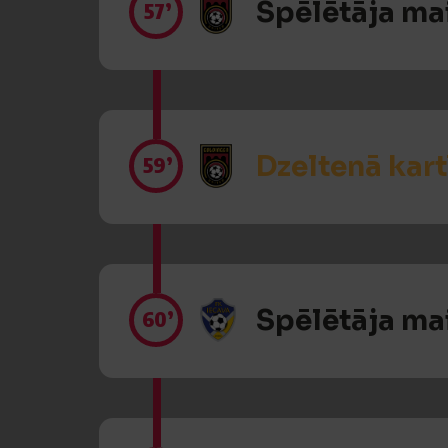
Spēlētāja ma
57’
Dzeltenā kart
59’
Spēlētāja ma
60’