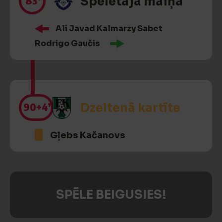
83’
Spēlētāja maiņa
Ali Javad Kalmarzy Sabet
Rodrigo Gaučis
90
+4’
Dzeltenā kartīte
Gļebs Kačanovs
SPĒLE BEIGUSIES!