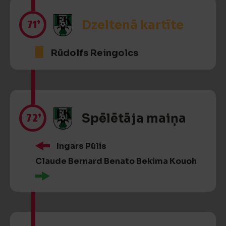
71’
Dzeltenā kartīte
Rūdolfs Reingolcs
72’
Spēlētāja maiņa
Ingars Pūlis
Claude Bernard Benato Bekima Kouoh