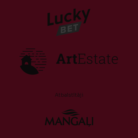
Atbalstītāji