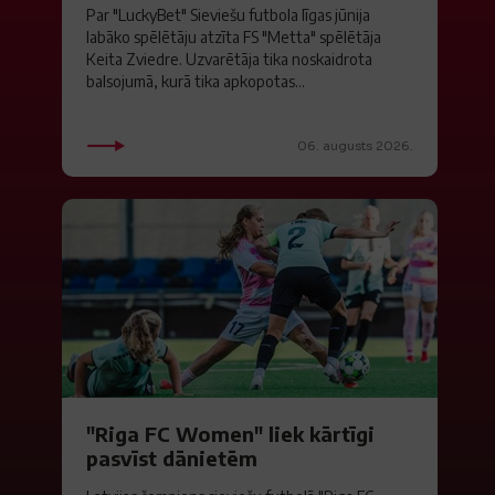
Par "LuckyBet" Sieviešu futbola līgas jūnija
labāko spēlētāju atzīta FS "Metta" spēlētāja
Keita Zviedre. Uzvarētāja tika noskaidrota
balsojumā, kurā tika apkopotas...
06. augusts 2026.
"Riga FC Women" liek kārtīgi
pasvīst dānietēm