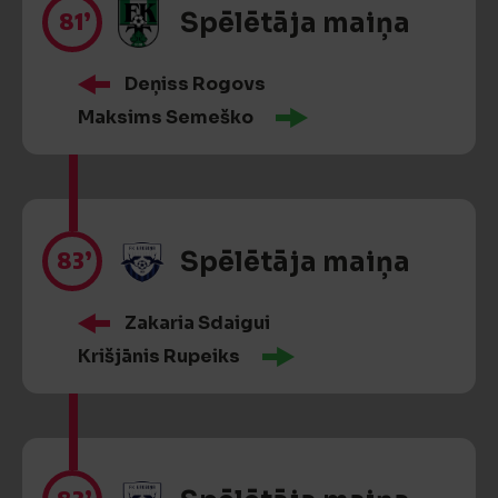
81’
Spēlētāja maiņa
Deņiss Rogovs
Maksims Semeško
83’
Spēlētāja maiņa
Zakaria Sdaigui
Krišjānis Rupeiks