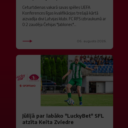
Ceturtdienas vakarā savas spēles UEFA
Konferences līgas kvalifikācijas trešajā kārtā
aizvadīja divi Latvijas klubi. FC RFS izbraukumā ar
0:2 zaudēja Čehijas "Jablonec"...
06. augusts 2026.
Jūlijā par labāko "LuckyBet" SFL
atzīta Keita Zviedre