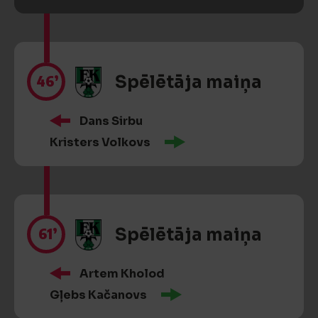
46’
Spēlētāja maiņa
Dans Sirbu
Kristers Volkovs
61’
Spēlētāja maiņa
Artem Kholod
Gļebs Kačanovs