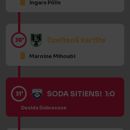
Ingars Pūlis
30’
Dzeltenā kartīte
Maroine Mihoubi
31’
SODA SITIENS! 1:0
Devids Dobrecovs