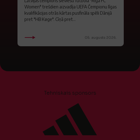
Latvijas čempions sieviešu futbolā "Riga FC
Women" trešdien aizvadīja UEFA Čempionu līgas
kvalifikācijas otrās kārtas pusfināla spēli Dānijā
pret "HB Køge". Cīņā pret...
05. augusts 2026.
Tehniskais sponsors