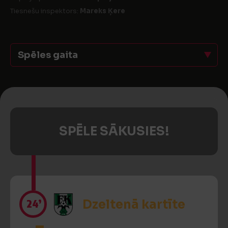
Tiesnešu inspektors:
Mareks Ķere
Spēles gaita
SPĒLE SĀKUSIES!
24’
Dzeltenā kartīte