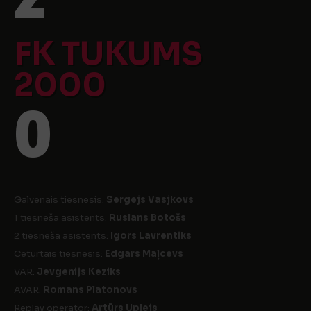
FK TUKUMS
2000
0
Galvenais tiesnesis:
Sergejs Vasjkovs
1 tiesneša asistents:
Ruslans Botošs
2 tiesneša asistents:
Igors Lavrentiks
Ceturtais tiesnesis:
Edgars Maļcevs
VAR:
Jevgenijs Keziks
AVAR:
Romans Platonovs
Replay operator:
Artūrs Uplejs