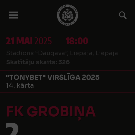
21 MAI
2025
18:00
Stadions “Daugava”, Liepāja, Liepāja
Skatītāju skaits:
326
"TONYBET" VIRSLĪGA 2025
14. kārta
FK GROBIŅA
2