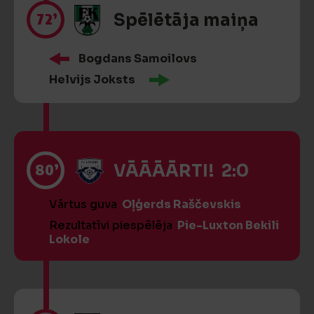
72’
Spēlētāja maiņa
Bogdans Samoilovs
Helvijs Joksts
80’
VĀĀĀĀRTI! 2:0
Vārtus guva
Oļģerds Raščevskis
Rezultatīvi piespēlēja
Pie-Luxton Bekili
Lokole