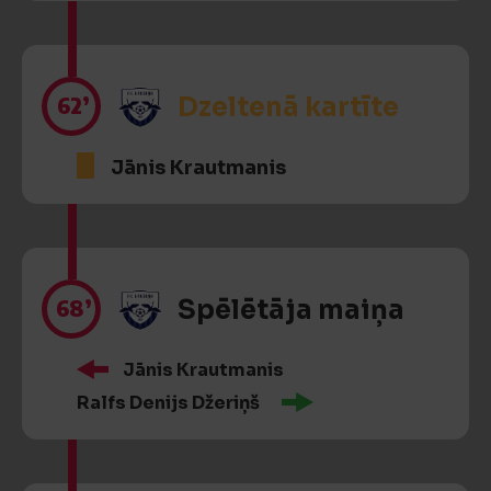
62’
Dzeltenā kartīte
Jānis Krautmanis
68’
Spēlētāja maiņa
Jānis Krautmanis
Ralfs Denijs Džeriņš