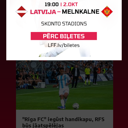
LFF Disciplinārlietu komitejas sēdes protokols
Nr. DK 26/-38 Rīgā, 2026. gada 6. augustā.
Piedalās:Komitejas locekļi: Jevgenija
Tverjanoviča-Bore, Raivis Grīnbergs...
07. augusts 2026.
"Riga FC" iegūst handikapu, RFS
būs jāatspēlējas