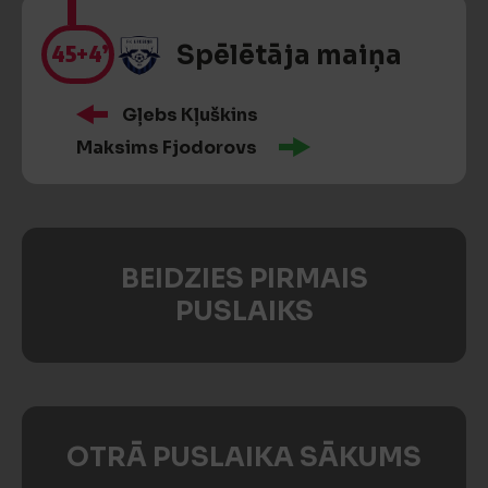
45
+4’
Spēlētāja maiņa
Gļebs Kļuškins
Maksims Fjodorovs
BEIDZIES PIRMAIS
PUSLAIKS
OTRĀ PUSLAIKA SĀKUMS