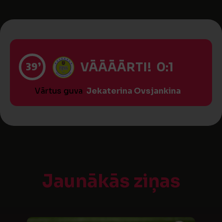
39’
VĀĀĀĀRTI! 0:1
Vārtus guva
Jekaterina Ovsjankina
Jaunākās ziņas