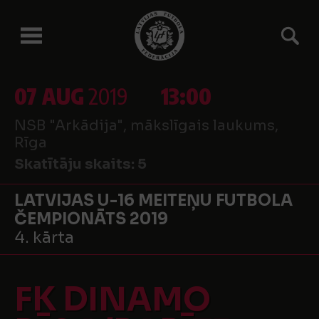
07 AUG
2019
13:00
NSB "Arkādija", mākslīgais laukums,
Rīga
Skatītāju skaits:
5
LATVIJAS U-16 MEITEŅU FUTBOLA
ČEMPIONĀTS 2019
4. kārta
FK DINAMO