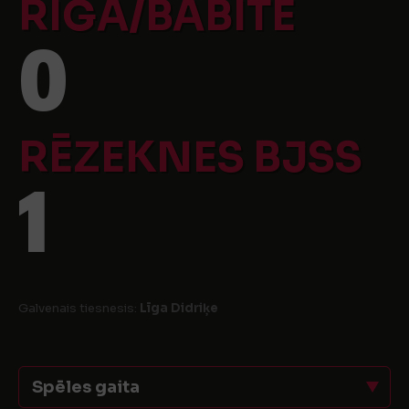
RĪGA/BABĪTE
0
RĒZEKNES BJSS
1
Galvenais tiesnesis:
Līga Didriķe
Spēles gaita