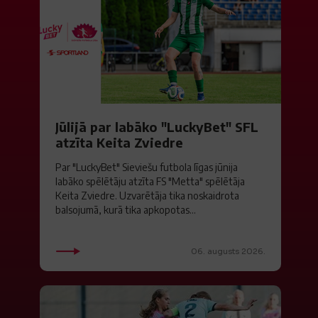
Jūlijā par labāko "LuckyBet" SFL
atzīta Keita Zviedre
Par "LuckyBet" Sieviešu futbola līgas jūnija
labāko spēlētāju atzīta FS "Metta" spēlētāja
Keita Zviedre. Uzvarētāja tika noskaidrota
balsojumā, kurā tika apkopotas...
06. augusts 2026.