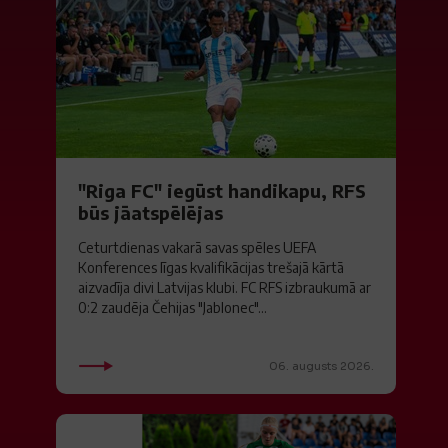
"Riga FC" iegūst handikapu, RFS
būs jāatspēlējas
Ceturtdienas vakarā savas spēles UEFA
Konferences līgas kvalifikācijas trešajā kārtā
aizvadīja divi Latvijas klubi. FC RFS izbraukumā ar
0:2 zaudēja Čehijas "Jablonec"...
06. augusts 2026.