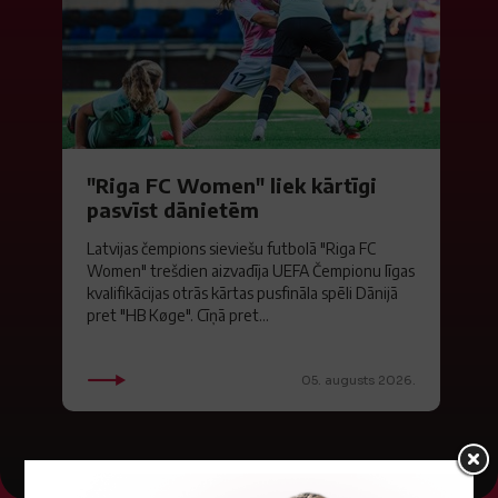
"Riga FC Women" liek kārtīgi
pasvīst dānietēm
Latvijas čempions sieviešu futbolā "Riga FC
Women" trešdien aizvadīja UEFA Čempionu līgas
kvalifikācijas otrās kārtas pusfināla spēli Dānijā
pret "HB Køge". Cīņā pret...
05. augusts 2026.