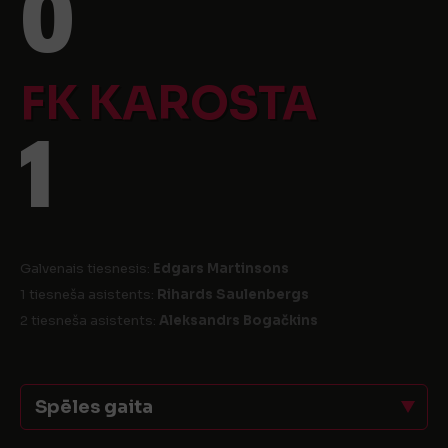
0
FK KAROSTA
1
Galvenais tiesnesis:
Edgars Martinsons
1 tiesneša asistents:
Rihards Saulenbergs
2 tiesneša asistents:
Aleksandrs Bogačkins
Spēles gaita