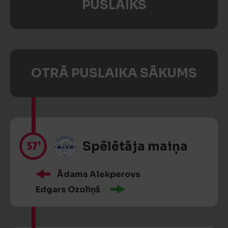
PUSLAIKS
OTRĀ PUSLAIKA SĀKUMS
57’
Spēlētāja maiņa
Ādams Alekperovs
Edgars Ozoliņš