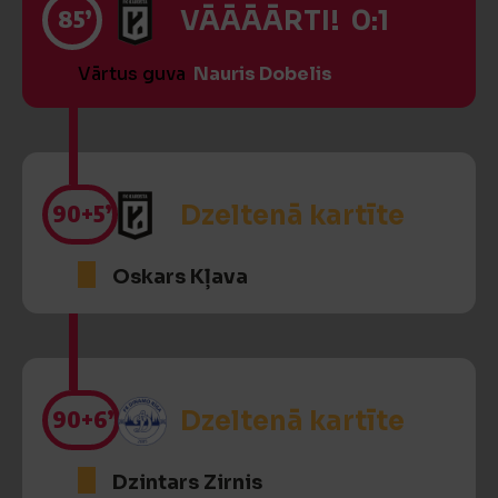
85’
VĀĀĀĀRTI! 0:1
Vārtus guva
Nauris Dobelis
90
+5’
Dzeltenā kartīte
Oskars Kļava
90
+6’
Dzeltenā kartīte
Dzintars Zirnis