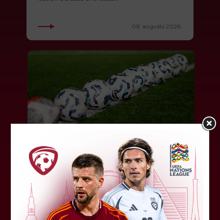
08. augusts 2026.
LFF DK 6. augusta lēmumi
LFF Disciplinārlietu komitejas sēdes protokols
Nr. DK 26/-38 Rīgā, 2026. gada 6. augustā.
Piedalās:Komitejas locekļi: Jevgenija
Tverjanoviča-Bore, Raivis Grīnbergs...