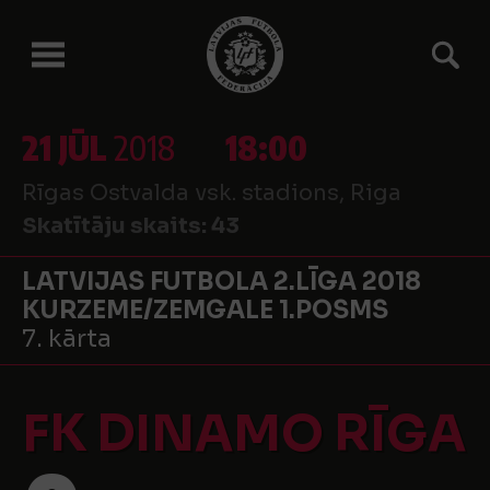
21 JŪL
2018
18:00
Rīgas Ostvalda vsk. stadions, Riga
Skatītāju skaits:
43
LATVIJAS FUTBOLA 2.LĪGA 2018
KURZEME/ZEMGALE 1.POSMS
7. kārta
FK DINAMO RĪGA