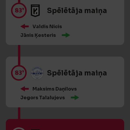
83’
Spēlētāja maiņa
Valdis Nicis
Jānis Ķesteris
83’
Spēlētāja maiņa
Maksims Daņilovs
Jegors Talalujevs