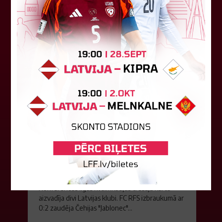
07. augusts 2026.
"Riga FC" iegūst handikapu, RFS
būs jāatspēlējas
Ceturtdienas vakarā savas spēles UEFA
Konferences līgas kvalifikācijas trešajā kārtā
aizvadīja divi Latvijas klubi. FC RFS izbraukumā ar
0:2 zaudēja Čehijas "Jablonec"...