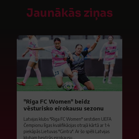
Jaunākās ziņas
"Riga FC Women" beidz
vēsturisko eirokausu sezonu
Latvijas klubs "Riga FC Women" sestdien UEFA
Čempionu līgas kvalifikācijas otrajā kārtā ar 1:4
piekāpās Lietuvas "Gintra". Ar šo spēli Latvijas
klubam beidzās eirokausu...