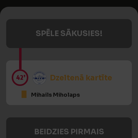
SPĒLE SĀKUSIES!
42’
Dzeltenā kartīte
Mihails Miholaps
BEIDZIES PIRMAIS