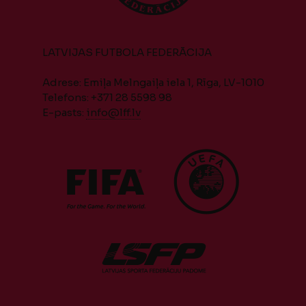
LATVIJAS FUTBOLA FEDERĀCIJA
Adrese: Emiļa Melngaiļa iela 1, Rīga, LV-1010
Telefons: +371 28 5598 98
E-pasts:
info@lff.lv