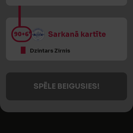
90
+6’
Sarkanā kartīte
Dzintars Zirnis
SPĒLE BEIGUSIES!