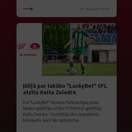
06. augusts 2026.
Jūlijā par labāko "LuckyBet" SFL
atzīta Keita Zviedre
Par "LuckyBet" Sieviešu futbola līgas jūnija
labāko spēlētāju atzīta FS "Metta" spēlētāja
Keita Zviedre. Uzvarētāja tika noskaidrota
balsojumā, kurā tika apkopotas...