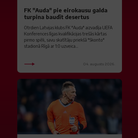
FK "Auda" pie eirokausu galda
turpina baudīt desertus
Otrdien Latvijas klubs FK "Auda" aizvadīja UEFA
Konferences līgas kvalifikācijas trešās kārtas
pirmo spēli, savu skatītāju priekšā "Skonto"
stadionā Rīgā ar 1:0 uzveica...
04. augusts 2026.