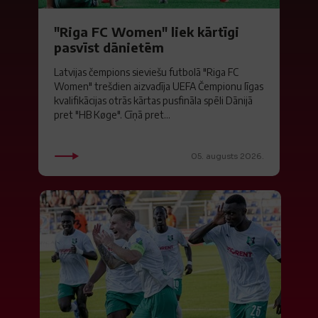
"Riga FC Women" liek kārtīgi
pasvīst dānietēm
Latvijas čempions sieviešu futbolā "Riga FC
Women" trešdien aizvadīja UEFA Čempionu līgas
kvalifikācijas otrās kārtas pusfināla spēli Dānijā
pret "HB Køge". Cīņā pret...
05. augusts 2026.