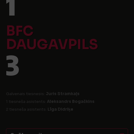
1
BFC
DAUGAVPILS
3
Galvenais tiesnesis:
Juris Stramkaļs
1 tiesneša asistents:
Aleksandrs Bogačkins
2 tiesneša asistents:
Līga Didriķe