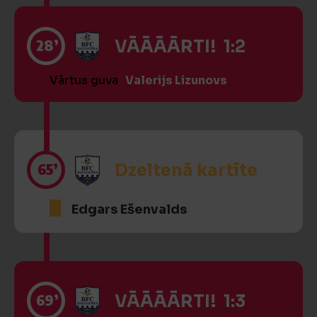
28’
VĀĀĀĀRTI! 1:2
Vārtus guva
Valerijs Lizunovs
65’
Dzeltenā kartīte
Edgars Ešenvalds
69’
VĀĀĀĀRTI! 1:3