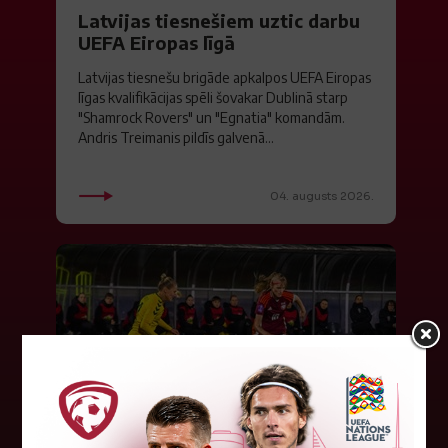
Latvijas tiesnešiem uztic darbu
UEFA Eiropas līgā
Latvijas tiesnešu brigāde apkalpos UEFA Eiropas
līgas kvalifikācijas spēli šovakar Dublinā starp
"Shamrock Rovers" un "Egnatia" komandām.
Andris Treimanis pildīs galvenā...
04. augusts 2026.