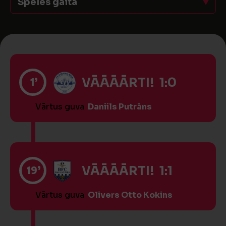
Spēles gaita
1’
VĀĀĀĀRTI! 1:0
Vārtus guva
Daniils Putrāns
19’
VĀĀĀĀRTI! 1:1
Vārtus guva
Olivers Otto Kokins