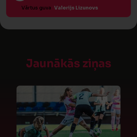
Vārtus guva
Valerijs Lizunovs
Jaunākās ziņas