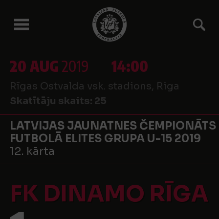
20 AUG
2019
14:00
Rīgas Ostvalda vsk. stadions, Riga
Skatītāju skaits:
25
LATVIJAS JAUNATNES ČEMPIONĀTS
FUTBOLĀ ELITES GRUPA U-15 2019
12. kārta
FK DINAMO RĪGA