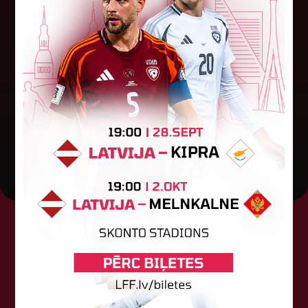
Baltijas kausa izcīņa sāksies ar
maču pret Lietuvu
Otrdien notika sieviešu futbola izlašu Baltijas
kausa izcīņas izloze. Šogad turnīrs tiks izspēlēts
Igaunijā. Pusfināla stadijā 28. novembrī Latvija
spēlēs pret Lietuvu...
04. augusts 2026.
Tehniskais sponsors