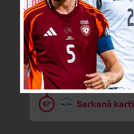
Otra dzeltenā
64’
VĀĀĀĀRTI! 2
65’
Sarkanā kart
67’