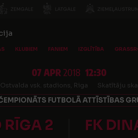
ZEMGALE
LATGALE
ZIEMEĻAUSTRUM
cija
AS
KLUBIEM
FANIEM
IZGLĪTĪBA
GRASSR
07 APR
2018
12:30
 Ostvalda vsk. stadions, Riga
Skatītāju ska
ČEMPIONĀTS FUTBOLĀ ATTĪSTĪBAS GRU
 RĪGA 2
FK DI