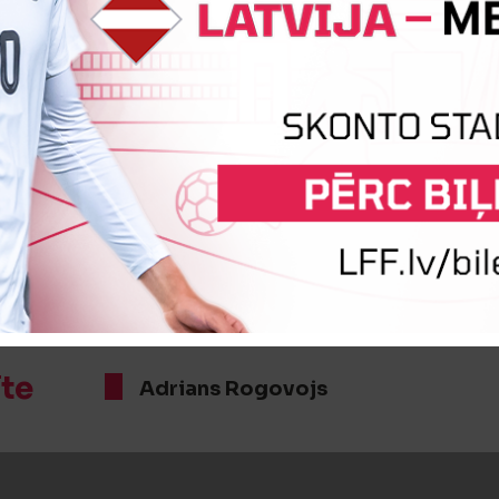
 kartīte
Aleksandrs Dubovičs
:1
Vārtus guva
Davids Broničs
īte
Adrians Rogovojs