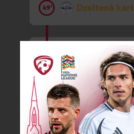
Dzeltenā kart
49’
Sarkanā kart
58’
Dzeltenā kart
62’