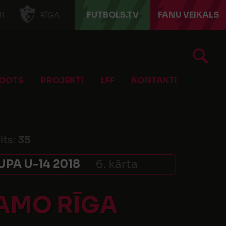
FUTBOLS.TV
FANU VEIKALS
I
RĪGA
OOTS
PROJEKTI
LFF
KONTAKTI
its:
35
PA U-14 2018
6. kārta
NAMO RĪGA