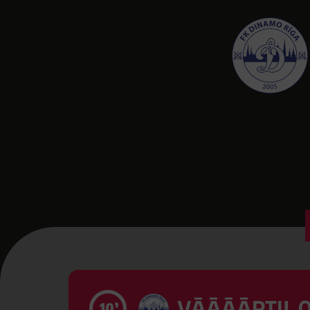
VĀĀĀĀRTI! 0
10’