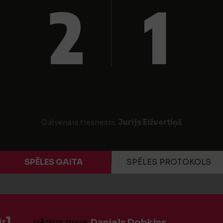
2
1
Galvenais tiesnesis:
Jurijs Eižvertiņš
SPĒLES GAITA
SPĒLES PROTOKOLS
:1
Vārtus guva
Daniels Dobkins