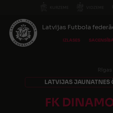
KURZEME
VIDZEME
Latvijas Futbola federā
IZLASES
SACENSĪB
Rīgas
LATVIJAS JAUNATNES 
FK DINAMO