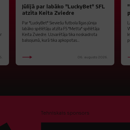
S
Jūlijā par labāko "LuckyBet" SFL
atzīta Keita Zviedre
Par "LuckyBet" Sieviešu futbola līgas jūnija
L
labāko spēlētāju atzīta FS "Metta" spēlētāja
W
ar
Keita Zviedre. Uzvarētāja tika noskaidrota
k
balsojumā, kurā tika apkopotas...
p
6.
06. augusts 2026.
Tehniskais sponsors