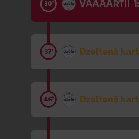
VĀĀĀĀRTI! 1:
30’
Dzeltenā kart
37’
Dzeltenā kart
46’