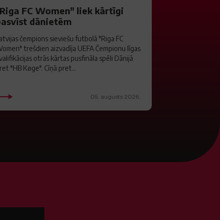
"Riga FC Women" liek kārtīgi
pasvīst dānietēm
atvijas čempions sieviešu futbolā "Riga FC
omen" trešdien aizvadīja UEFA Čempionu līgas
valifikācijas otrās kārtas pusfināla spēli Dānijā
ret "HB Køge". Cīņā pret...
05. augusts 2026.