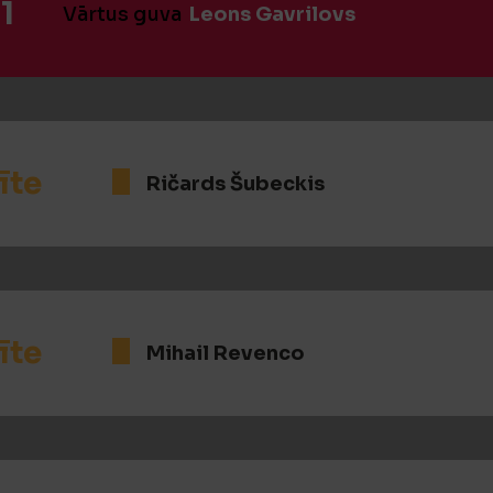
1
Vārtus guva
Leons Gavrilovs
īte
Ričards Šubeckis
īte
Mihail Revenco