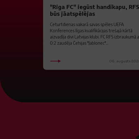
"Riga FC" iegūst handikapu, RF
būs jāatspēlējas
Ceturtdienas vakarā savas spēles UEFA
Konferences līgas kvalifikācijas trešajā kārtā
aizvadīja divi Latvijas klubi. FC RFS izbraukumā 
0:2 zaudēja Čehijas "Jablonec"...
06. augusts 202