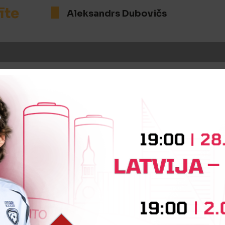
īte
Aleksandrs Dubovičs
īte
Ričards Šubeckis
īte
Davids Broničs