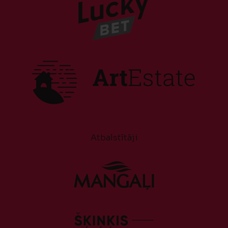
Atbalstītāji