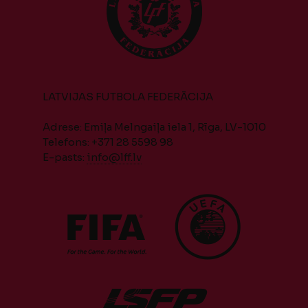
LATVIJAS FUTBOLA FEDERĀCIJA
Adrese: Emiļa Melngaiļa iela 1, Rīga, LV-1010
Telefons: +371 28 5598 98
E-pasts:
info@lff.lv