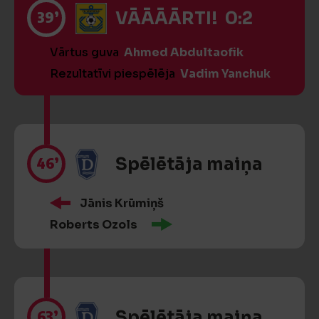
39’
VĀĀĀĀRTI! 0:2
Vārtus guva
Ahmed Abdultaofik
Rezultatīvi piespēlēja
Vadim Yanchuk
46’
Spēlētāja maiņa
Jānis Krūmiņš
Roberts Ozols
63’
Spēlētāja maiņa