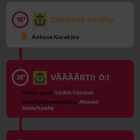
16’
Dzeltenā kartīte
Antons Kurakins
35’
VĀĀĀĀRTI! 0:1
Vārtus guva
Vadim Yanchuk
Rezultatīvi piespēlēja
Ahmed
Abdultaofik