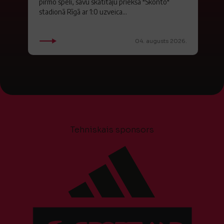
pirmo spēli, savu skatītāju priekšā "Skonto"
stadionā Rīgā ar 1:0 uzveica...
04. augusts 2026.
Tehniskais sponsors