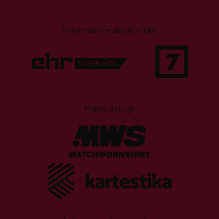
Informatīvie atbalstītāji
Mūsu draugi