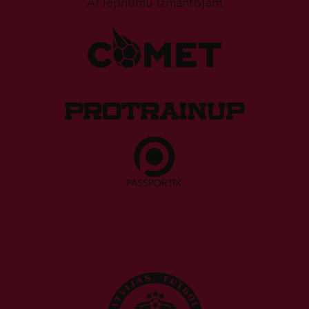
Ar lepnumu izmantojam