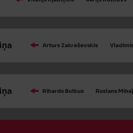
iņa
Arturs Zakreševskis
Vladimir
iņa
Rihards Butkus
Ruslans Miha