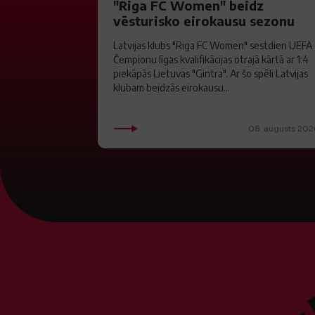
"Riga FC Women" beidz
vēsturisko eirokausu sezonu
Latvijas klubs "Riga FC Women" sestdien UEFA
Čempionu līgas kvalifikācijas otrajā kārtā ar 1:4
piekāpās Lietuvas "Gintra". Ar šo spēli Latvijas
klubam beidzās eirokausu...
08. augusts 202