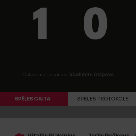
1
0
Galvenais tiesnesis:
Vladimirs Osipovs
SPĒLES GAITA
SPĒLES PROTOKOLS
Vitalijs Rjabiņins
Jurijs Rožkovs