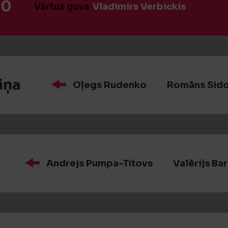
:0
Vārtus guva
Vladimirs Verbickis
iņa
Oļegs Rudenko
Romāns Sid
Andrejs Pumpa-Titovs
Valērijs Ba