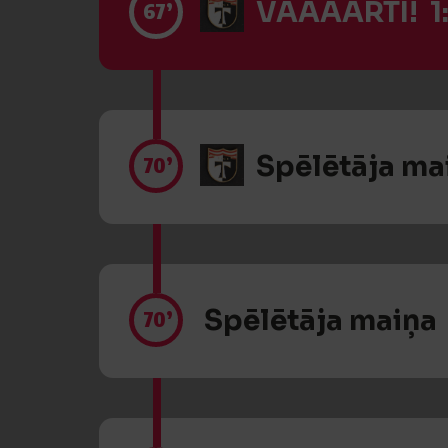
VĀĀĀĀRTI! 1
67’
Spēlētāja ma
70’
Spēlētāja maiņa
70’