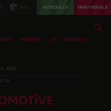
FUTBOLS.TV
FANU VEIKALS
I
RĪGA
OOTS
PROJEKTI
LFF
KONTAKTI
ts:
300
ārta
KOMOTĪVE