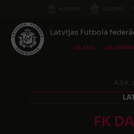
KURZEME
VIDZEME
Latvijas Futbola federā
IZLASES
SACENSĪB
A.S.K.
LA
FK D