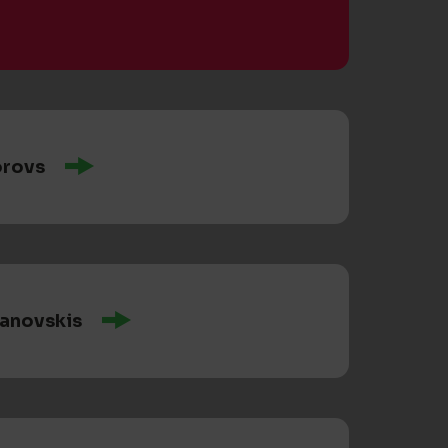
orovs
ranovskis