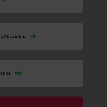
s Verbickis
ļčuks