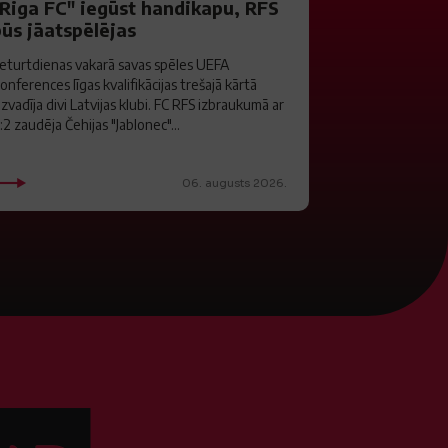
"Riga FC" iegūst handikapu, RFS
būs jāatspēlējas
eturtdienas vakarā savas spēles UEFA
onferences līgas kvalifikācijas trešajā kārtā
izvadīja divi Latvijas klubi. FC RFS izbraukumā ar
:2 zaudēja Čehijas "Jablonec"...
06. augusts 2026.