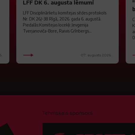
LFF DK 6. augusta lēmumi
LFF Disciplinārlietu komitejas sēdes protokols
Nr. DK 26/-38 Rīgā, 2026. gada 6. augustā.
C
Piedalās:Komitejas locekļi: Jevgenija
K
Tverjanoviča-Bore, Raivis Grīnbergs...
a
0
6.
07. augusts 2026.
Tehniskais sponsors