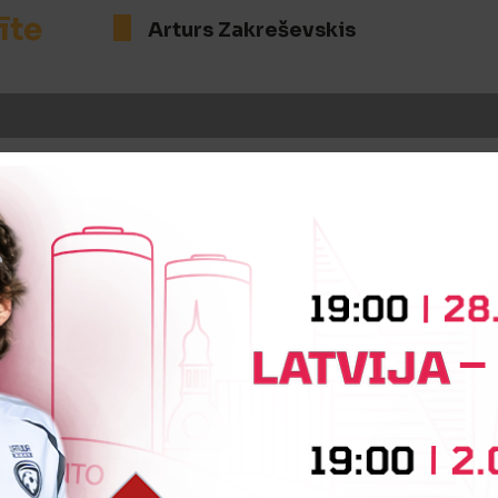
īte
Arturs Zakreševskis
īte
Igors Stepanovs
Sergejs Korotkovs