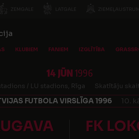
ZEMGALE
LATGALE
ZIEMEĻAUSTRUM
cija
AS
KLUBIEM
FANIEM
IZGLĪTĪBA
GRASSR
14 JŪN
1996
 stadions / LU stadions, Rīga
Skatītāju skai
TVIJAS FUTBOLA VIRSLĪGA 1996
10. k
AUGAVA
FK LO