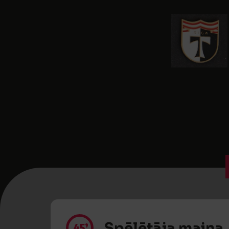
Spēlētāja maiņa
45’