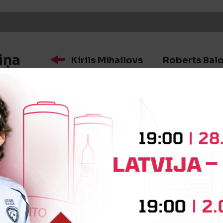
iņa
Kirils Mihailovs
Roberts Bal
iņa
Regnārs Šteins
Ričards Dāvi
iņa
Rinalds Gnedlers
Reinis Tēr