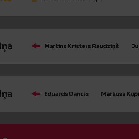
iņa
Martins Kristers Raudziņš
Ju
iņa
Eduards Dancis
Markuss Kup