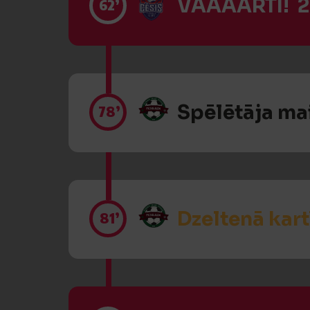
VĀĀĀĀRTI! 2
62’
Spēlētāja ma
78’
Dzeltenā kart
81’