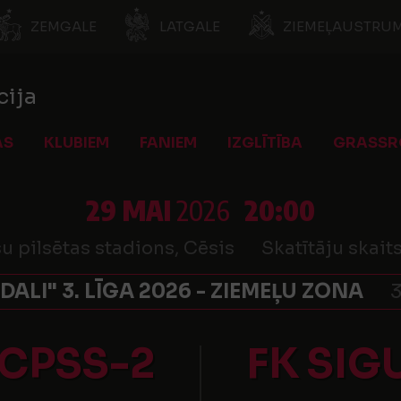
ZEMGALE
LATGALE
ZIEMEĻAUSTRUM
cija
AS
KLUBIEM
FANIEM
IZGLĪTĪBA
GRASSR
29 MAI
2026
20:00
u pilsētas stadions, Cēsis
Skatītāju skait
 DALI" 3. LĪGA 2026 - ZIEMEĻU ZONA
3
/CPSS-2
FK SIG