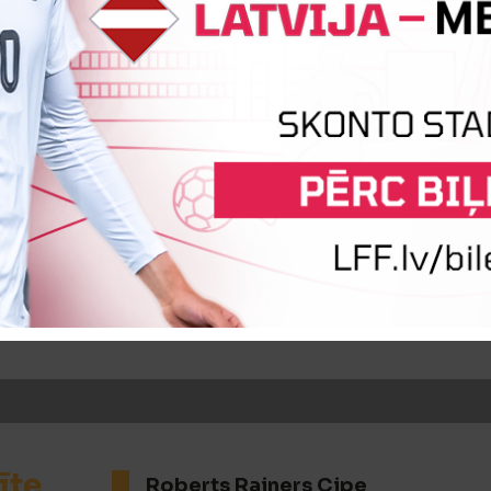
iņa
Lauris Groševs
Kristers Krei
iņa
Ādams Janišs
Artūrs Jegurs
īte
Roberts Rainers Cipe