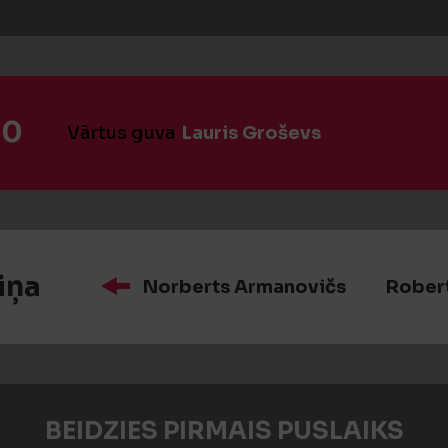
:0
Vārtus guva
Lauris Groševs
iņa
Norberts Armanovičs
Rober
BEIDZIES PIRMAIS PUSLAIKS