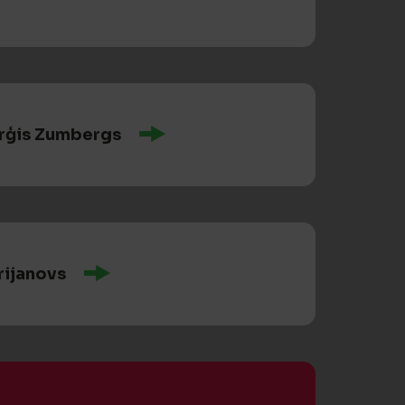
rģis Zumbergs
rijanovs