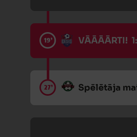
VĀĀĀĀRTI! 1
19’
Spēlētāja ma
27’