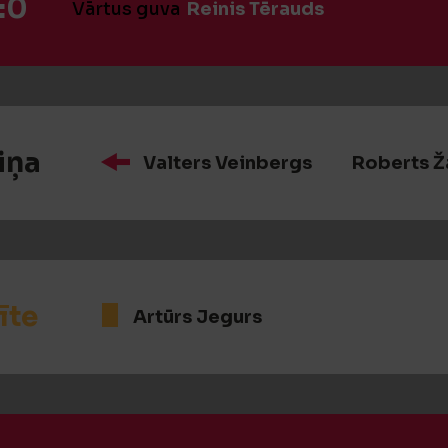
:0
Vārtus guva
Reinis Tērauds
iņa
Valters Veinbergs
Roberts Ž
īte
Artūrs Jegurs