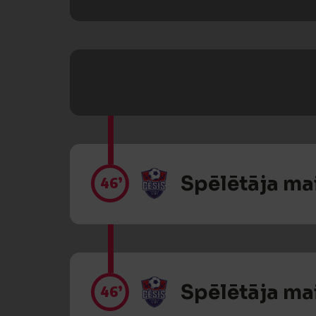
Spēlētāja ma
46’
Spēlētāja ma
46’