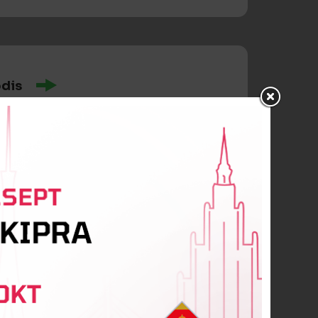
odis
s Špacs
auds