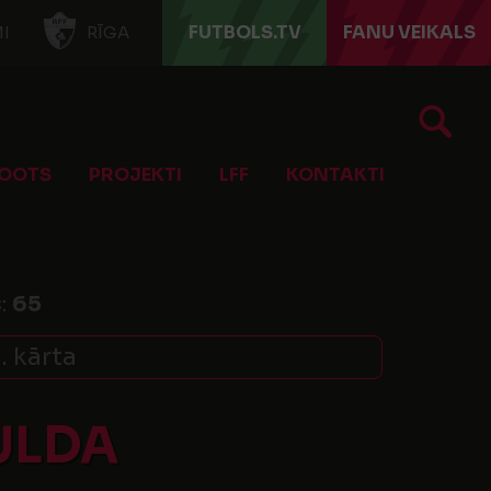
FUTBOLS.TV
FANU VEIKALS
I
RĪGA
OOTS
PROJEKTI
LFF
KONTAKTI
s:
65
. kārta
ULDA