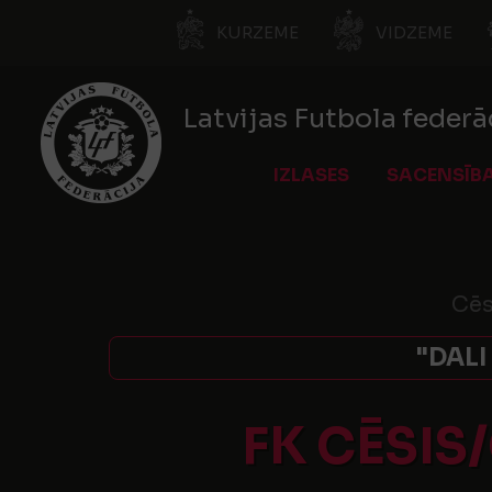
KURZEME
VIDZEME
Latvijas Futbola federā
IZLASES
SACENSĪB
Cēs
"DALI
FK CĒSIS