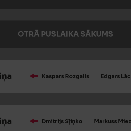
OTRĀ PUSLAIKA SĀKUMS
iņa
Kaspars Rozgalis
Edgars Lāc
iņa
Dmitrijs Sļiņko
Markuss Miez