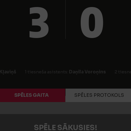
3
0
 Kļaviņš
1 tiesneša asistents:
Daņila Voroņins
2 tiesn
SPĒLES GAITA
SPĒLES PROTOKOLS
SPĒLE SĀKUSIES!