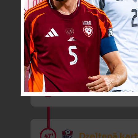
Spēlētāja ma
46’
Spēlētāja ma
46’
Dzeltenā kart
47’