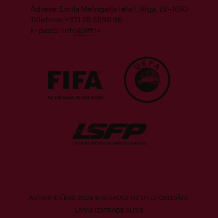
Adrese: Emiļa Melngaiļa iela 1, Rīga, LV-1010
Telefons: +371 28 5598 98
E-pasts:
info@lff.lv
AUTORTIESĪBAS 2026 © ATSAUCE UZ LFF.LV OBLIGĀTA.
LAPAS IZSTRĀDE
AURIS