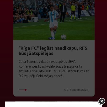
"Riga FC" iegūst handikapu, RFS
būs jāatspēlējas
Ceturtdienas vakarā savas spēles UEFA
Konferences līgas kvalifikācijas trešajā kārtā
aizvadīja divi Latvijas klubi. FC RFS izbraukumā ar
0:2 zaudēja Čehijas "Jablonec"...
06. augusts 2026.