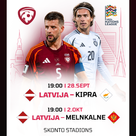
Jūlijā par labāko "LuckyBet" SFL
atzīta Keita Zviedre
Par "LuckyBet" Sieviešu futbola līgas jūnija
labāko spēlētāju atzīta FS "Metta" spēlētāja
Keita Zviedre. Uzvarētāja tika noskaidrota
balsojumā, kurā tika apkopotas...
06. augusts 2026.