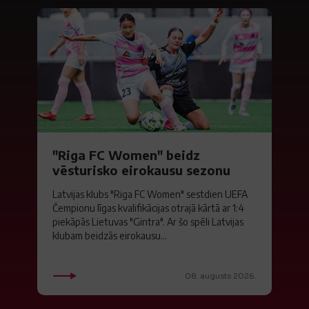
"Riga FC Women" beidz
vēsturisko eirokausu sezonu
Latvijas klubs "Riga FC Women" sestdien UEFA
Čempionu līgas kvalifikācijas otrajā kārtā ar 1:4
piekāpās Lietuvas "Gintra". Ar šo spēli Latvijas
klubam beidzās eirokausu...
08. augusts 2026.