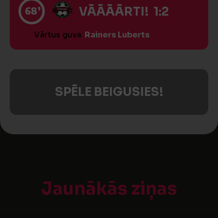
68’
VĀĀĀĀRTI! 1:2
Vārtus guva
Rainers Luberts
SPĒLE BEIGUSIES!
Jaunākās ziņas