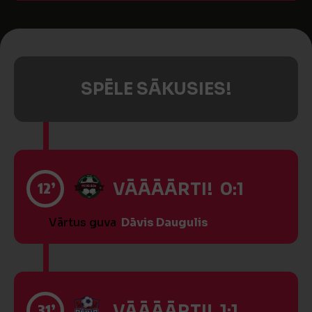
SPĒLE SĀKUSIES!
12’
VĀĀĀĀRTI! 0:1
Vārtus guva
Dāvis Daugulis
31’
VĀĀĀĀRTI! 1:1