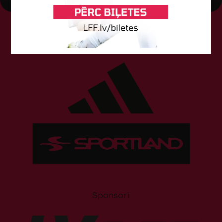
Tehniskais sponsors
Sponsori