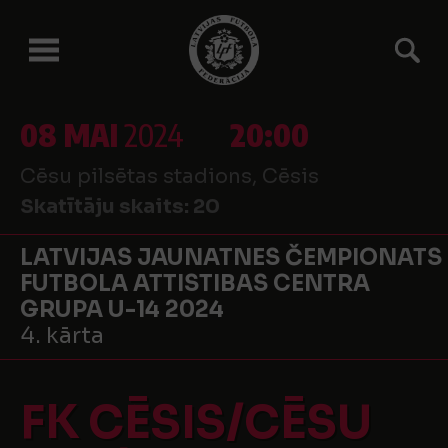
08 MAI
2024
20:00
Cēsu pilsētas stadions, Cēsis
Skatītāju skaits:
20
LATVIJAS JAUNATNES ČEMPIONATS
FUTBOLA ATTISTIBAS CENTRA
GRUPA U-14 2024
4. kārta
FK CĒSIS/CĒSU