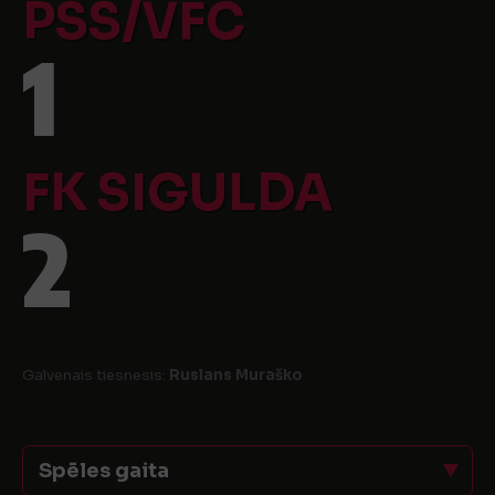
PSS/VFC
1
FK SIGULDA
2
Galvenais tiesnesis:
Ruslans Muraško
Spēles gaita