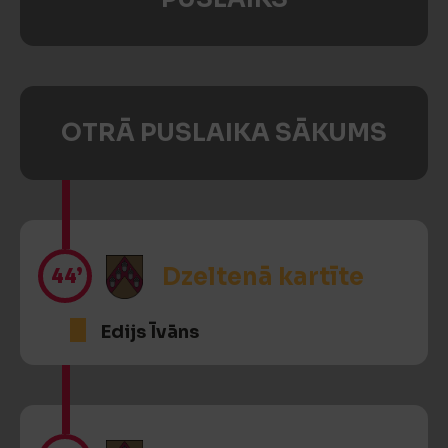
OTRĀ PUSLAIKA SĀKUMS
44’
Dzeltenā kartīte
Edijs Īvāns