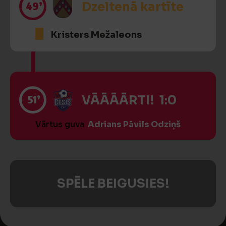
49’
Dzeltenā kartīte
Kristers Mežaleons
51’
VĀĀĀĀRTI! 1:0
Vārtus guva
Adrians Pāvils Odziņš
SPĒLE BEIGUSIES!