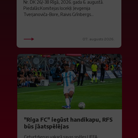
Nr. DK 26/-38 Rīgā, 2026. gada 6. augustā.
Piedalās:Komitejas locekļi: Jevgenija
Tverjanoviča-Bore, Raivis Grīnbergs...
07. augusts 2026.
"Riga FC" iegūst handikapu, RFS
būs jāatspēlējas
Ceturtdienas vakarā savas spēles UEFA