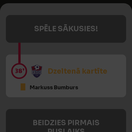
SPĒLE SĀKUSIES!
38’
Dzeltenā kartīte
Markuss Bumburs
BEIDZIES PIRMAIS
PUSLAIKS