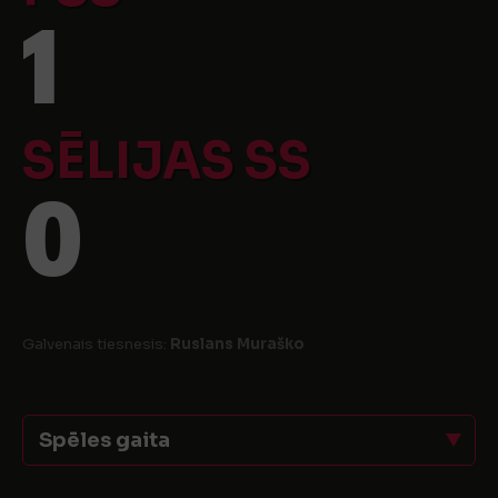
1
SĒLIJAS SS
0
Galvenais tiesnesis:
Ruslans Muraško
Spēles gaita