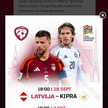
labāko spēlētāju atzīta FS "Metta" spēlētāja
Keita Zviedre. Uzvarētāja tika noskaidrota
balsojumā, kurā tika apkopotas...
06. augusts 2026.
"Riga FC Women" liek kārtīgi
pasvīst dānietēm
Latvijas čempions sieviešu futbolā "Riga FC
Women" trešdien aizvadīja UEFA Čempionu līgas