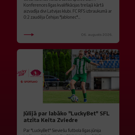
Konferences līgas kvalifikācijas trešajā kārtā
aizvadīja divi Latvijas klubi. FC RFS izbraukumā ar
0:2 zaudēja Čehijas "Jablonec"...
06. augusts 2026.
Jūlijā par labāko "LuckyBet" SFL
atzīta Keita Zviedre
Par "LuckyBet" Sieviešu futbola līgas jūnija