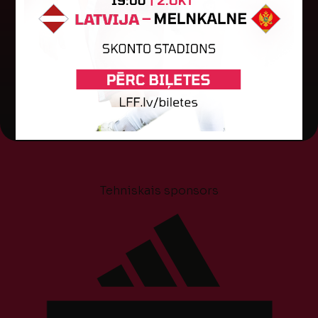
kvalifikācijas otrās kārtas pusfināla spēli Dānijā
pret "HB Køge". Cīņā pret...
05. augusts 2026.
Tehniskais sponsors