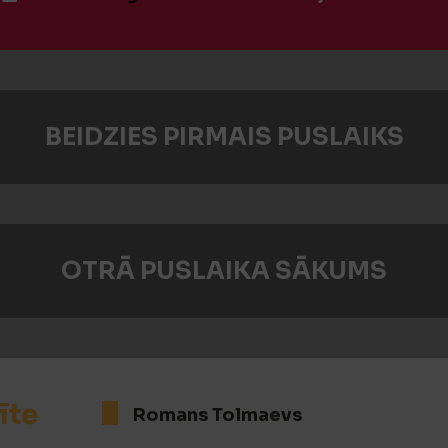
BEIDZIES PIRMAIS PUSLAIKS
OTRĀ PUSLAIKA SĀKUMS
īte
Romans Tolmaevs