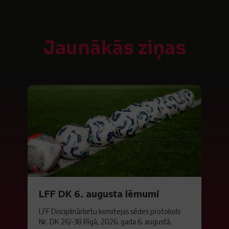
Jaunākās ziņas
LFF DK 6. augusta lēmumi
LFF Disciplinārlietu komitejas sēdes protokols
Nr. DK 26/-38 Rīgā, 2026. gada 6. augustā.