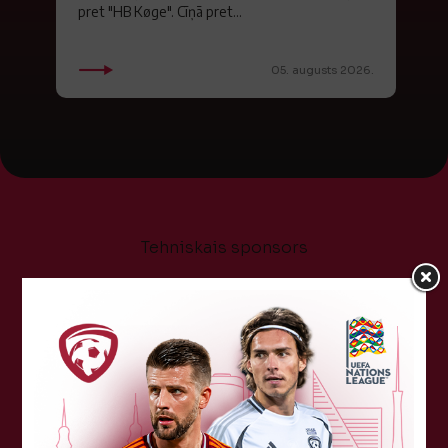
pret "HB Køge". Cīņā pret...
05. augusts 2026.
Tehniskais sponsors