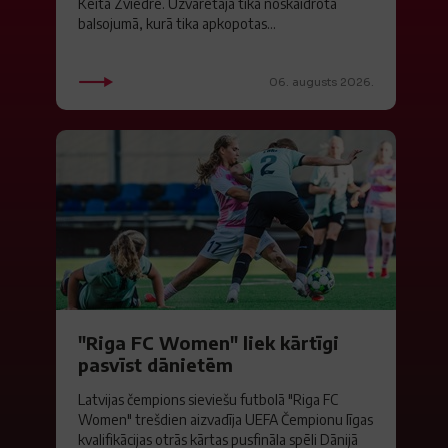
Keita Zviedre. Uzvarētāja tika noskaidrota
balsojumā, kurā tika apkopotas...
06. augusts 2026.
"Riga FC Women" liek kārtīgi
pasvīst dānietēm
Latvijas čempions sieviešu futbolā "Riga FC
Women" trešdien aizvadīja UEFA Čempionu līgas
kvalifikācijas otrās kārtas pusfināla spēli Dānijā