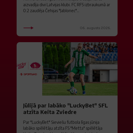
aizvadīja divi Latvijas klubi. FC RFS izbraukumā ar
0:2 zaudēja Čehijas "Jablonec"...
06. augusts 2026.
Jūlijā par labāko "LuckyBet" SFL
atzīta Keita Zviedre
Par "LuckyBet" Sieviešu futbola līgas jūnija
labāko spēlētāju atzīta FS "Metta" spēlētāja