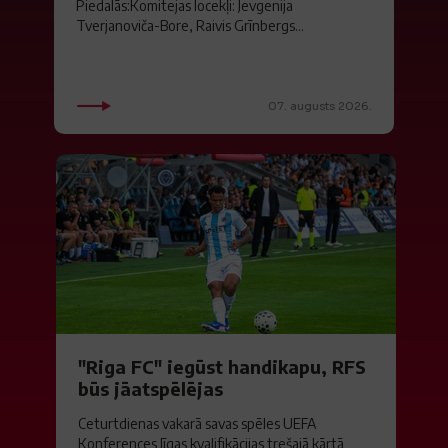
Piedalās:Komitejas locekļi: Jevgenija
Tverjanoviča-Bore, Raivis Grīnbergs...
07. augusts 2026.
"Riga FC" iegūst handikapu, RFS
būs jāatspēlējas
Ceturtdienas vakarā savas spēles UEFA
Konferences līgas kvalifikācijas trešajā kārtā