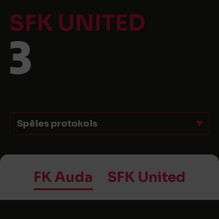
SFK UNITED
3
Spēles protokols
FK Auda
SFK United