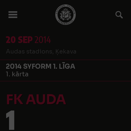
20 SEP
2014
Audas stadions, Ķekava
2014 SYFORM 1. LĪGA
1. kārta
FK AUDA
1