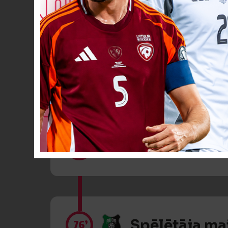
Spēlētāja ma
69’
Spēlētāja ma
71’
Spēlētāja ma
76’