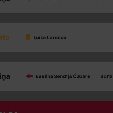
īte
Luīze Lorence
iņa
Evelīna Sendija Čubare
Sofia