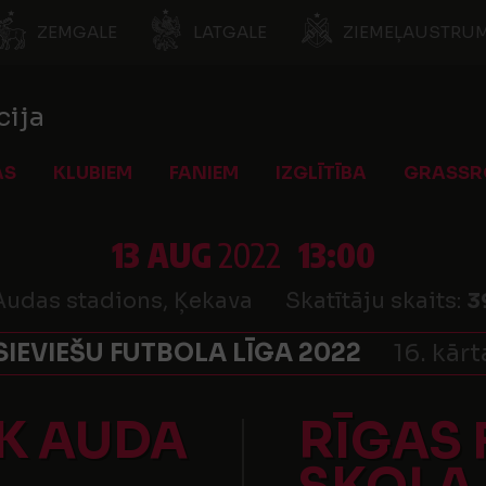
ZEMGALE
LATGALE
ZIEMEĻAUSTRUM
cija
AS
KLUBIEM
FANIEM
IZGLĪTĪBA
GRASSR
13 AUG
2022
13:00
Audas stadions, Ķekava
Skatītāju skaits:
3
SIEVIEŠU FUTBOLA LĪGA 2022
16. kārt
K AUDA
RĪGAS