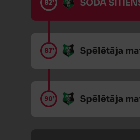
SODA SITIENS
82’
Spēlētāja ma
87’
Spēlētāja ma
90’