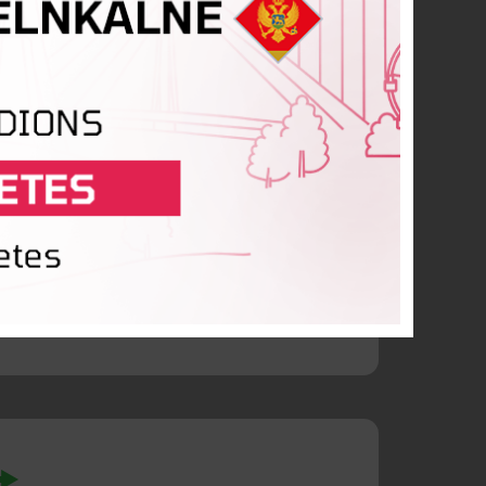
eistere
Sannija Redzoba