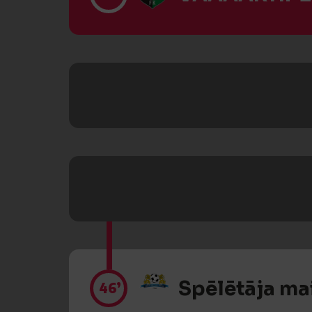
Spēlētāja ma
46’