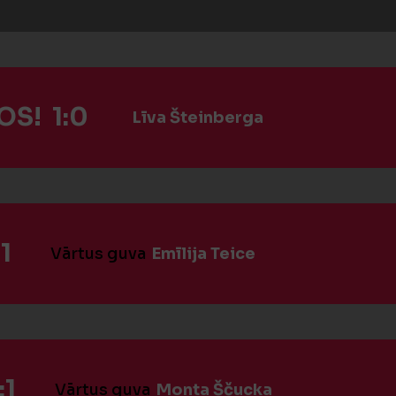
S! 1:0
Līva Šteinberga
1
Vārtus guva
Emīlija Teice
:1
Vārtus guva
Monta Ščucka