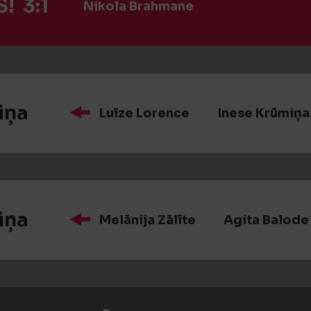
! 3:1
Nikola Brahmane
iņa
Luīze Lorence
Inese Krūmiņa
iņa
Melānija Zālīte
Agita Balode