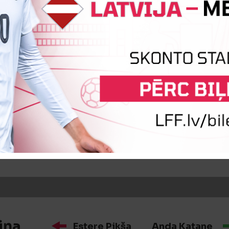
iņa
Madara Ērika Paidere
Līga M
iņa
Kerija Aleksandra Fjodorova
iņa
Estere Pikša
Anda Katane