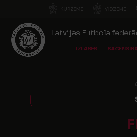
KURZEME
VIDZEME
Latvijas Futbola federā
IZLASES
SACENSĪB
F