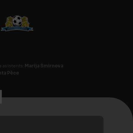
a asistents:
Marija Smirnova
nta Pēce