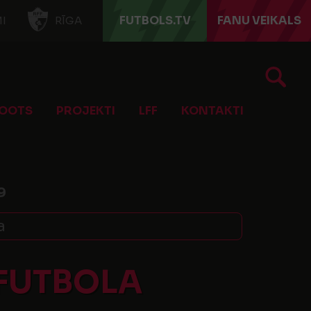
FUTBOLS.TV
FANU VEIKALS
I
RĪGA
OOTS
PROJEKTI
LFF
KONTAKTI
9
a
 FUTBOLA