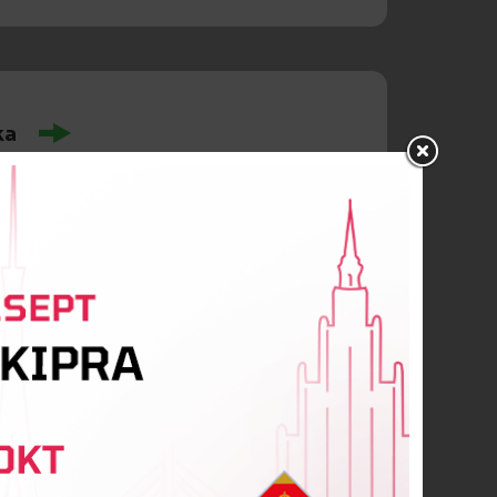
ka
Eglīte
erina Kondakova