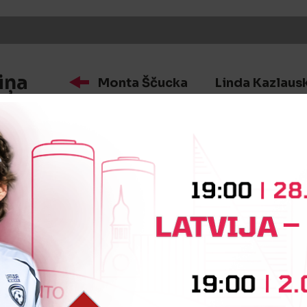
iņa
Monta Ščucka
Linda Kazlaus
iņa
Kristiāna Gorkša
Krista Elva 
iņa
Kristiāna Ustiņenkova
Jekat