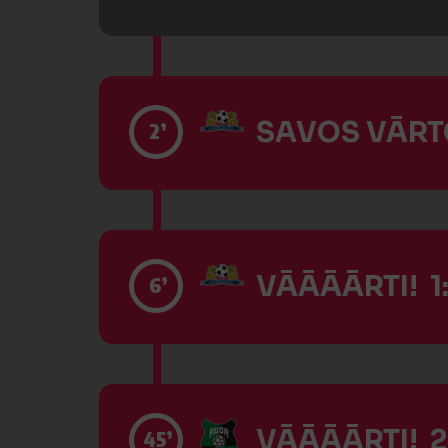
SAVOS VĀRTO
2’
VĀĀĀĀRTI! 1:
6’
VĀĀĀĀRTI! 2
45’