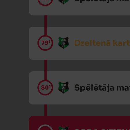
Dzeltenā kart
79’
Spēlētāja ma
80’