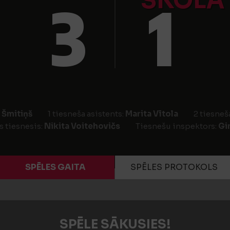
SKOLA
3
1
 Šmitiņš
1 tiesneša asistents:
Marita Vītola
2 tiesneš
s tiesnesis:
Nikita Voitehovičs
Tiesnešu inspektors:
Gi
SPĒLES GAITA
SPĒLES PROTOKOLS
SPĒLE SĀKUSIES!