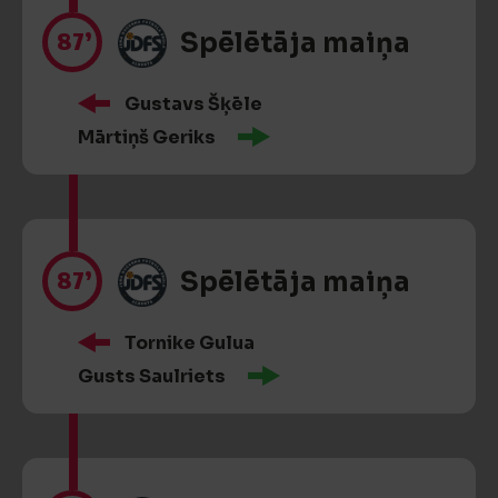
87’
Spēlētāja maiņa
Gustavs Šķēle
Mārtiņš Geriks
87’
Spēlētāja maiņa
Tornike Gulua
Gusts Saulriets