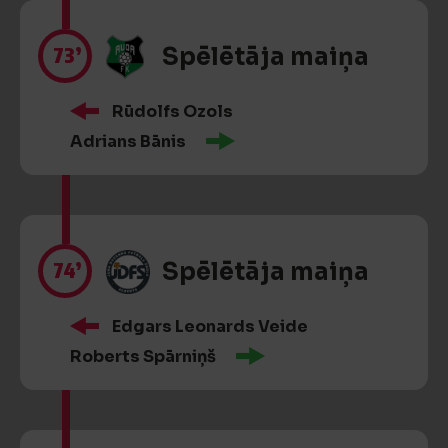
73’
Spēlētāja maiņa
Rūdolfs Ozols
Adrians Bānis
74’
Spēlētāja maiņa
Edgars Leonards Veide
Roberts Spārniņš