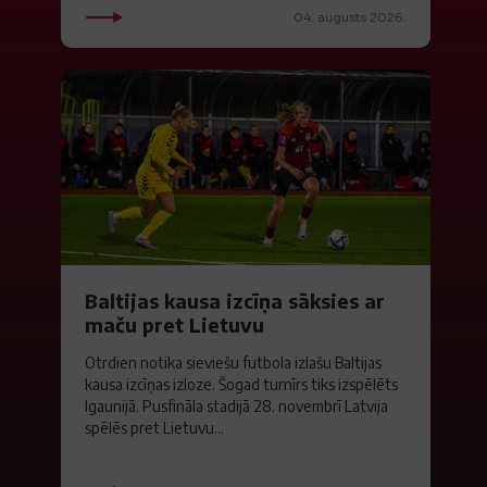
04. augusts 2026.
Baltijas kausa izcīņa sāksies ar
maču pret Lietuvu
Otrdien notika sieviešu futbola izlašu Baltijas
kausa izcīņas izloze. Šogad turnīrs tiks izspēlēts
Igaunijā. Pusfināla stadijā 28. novembrī Latvija
spēlēs pret Lietuvu...