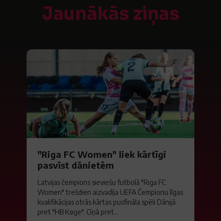
Jaunākās ziņas
"Riga FC Women" liek kārtīgi
pasvīst dānietēm
Latvijas čempions sieviešu futbolā "Riga FC
Women" trešdien aizvadīja UEFA Čempionu līgas
kvalifikācijas otrās kārtas pusfināla spēli Dānijā
pret "HB Køge". Cīņā pret...