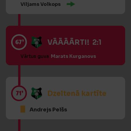
Viljams Volkops
67’
VĀĀĀĀRTI! 2:1
Vārtus guva
Marats Kurganovs
71’
Dzeltenā kartīte
Andrejs Pelšs