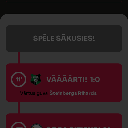
SPĒLE SĀKUSIES!
11’
VĀĀĀĀRTI! 1:0
Vārtus guva
Šteinbergs Rihards