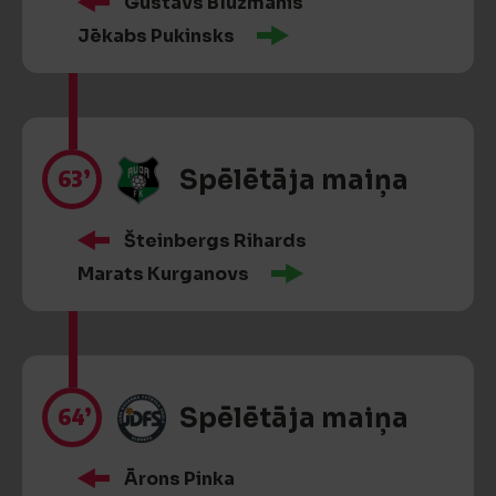
Gustavs Blūzmanis
Jēkabs Pukinsks
63’
Spēlētāja maiņa
Šteinbergs Rihards
Marats Kurganovs
64’
Spēlētāja maiņa
Ārons Pinka