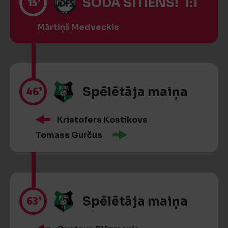
15’
SODA SITIENS! 1:1
Mārtiņš Medveckis
46’
Spēlētāja maiņa
Kristofers Kostikovs
Tomass Gurčus
63’
Spēlētāja maiņa