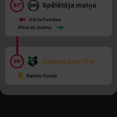
87’
Spēlētāja maiņa
Kārlis Pelnēns
Ričards Judins
90’
Dzeltenā kartīte
Reinis Ozols