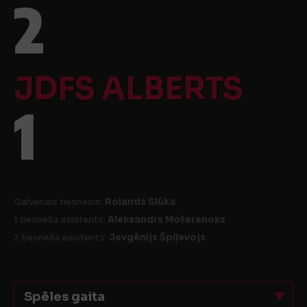
2
JDFS ALBERTS
1
Galvenais tiesnesis:
Rolands Slūka
1 tiesneša asistents:
Aleksandrs Mošerenoks
2 tiesneša asistents:
Jevgēnijs Špiļevojs
Spēles gaita