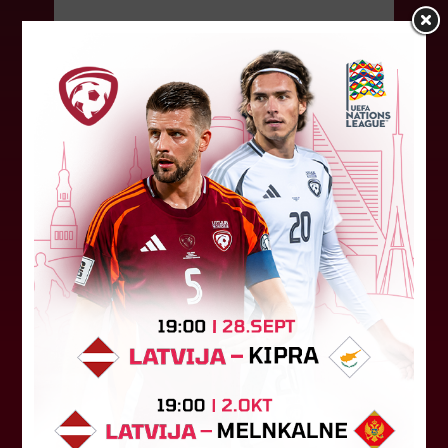
05. augusts 2026.
FK "Auda" pie eirokausu galda
turpina baudīt desertus
Otrdien Latvijas klubs FK "Auda" aizvadīja UEFA
Konferences līgas kvalifikācijas trešās kārtas
pirmo spēli, savu skatītāju priekšā "Skonto"
stadionā Rīgā ar 1:0 uzveica...