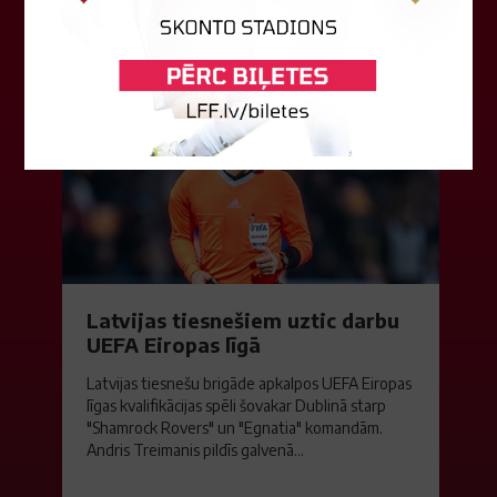
04. augusts 2026.
Latvijas tiesnešiem uztic darbu
UEFA Eiropas līgā
Latvijas tiesnešu brigāde apkalpos UEFA Eiropas
līgas kvalifikācijas spēli šovakar Dublinā starp
"Shamrock Rovers" un "Egnatia" komandām.
Andris Treimanis pildīs galvenā...