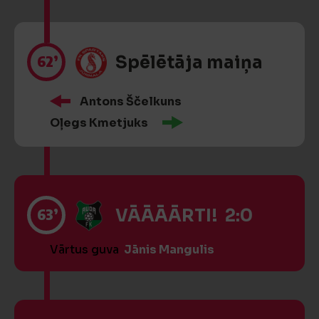
62’
Spēlētāja maiņa
Antons Ščelkuns
Oļegs Kmetjuks
63’
VĀĀĀĀRTI! 2:0
Vārtus guva
Jānis Mangulis