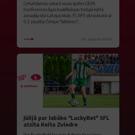
Ceturtdienas vakarā savas spēles UEFA
Konferences līgas kvalifikācijas trešajā kārtā
aizvadīja divi Latvijas klubi. FC RFS izbraukumā ar
0:2 zaudēja Čehijas "Jablonec"...
06. augusts 2026.
Jūlijā par labāko "LuckyBet" SFL
atzīta Keita Zviedre
Par "LuckyBet" Sieviešu futbola līgas jūnija