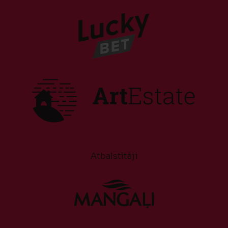
Atbalstītāji