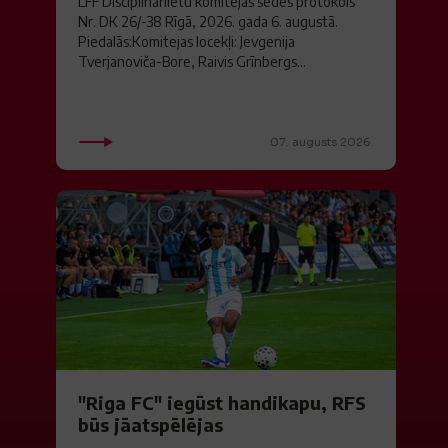
LFF Disciplinārlietu komitejas sēdes protokols
Nr. DK 26/-38 Rīgā, 2026. gada 6. augustā.
Piedalās:Komitejas locekļi: Jevgenija
Tverjanoviča-Bore, Raivis Grīnbergs...
07. augusts 2026.
"Riga FC" iegūst handikapu, RFS
būs jāatspēlējas