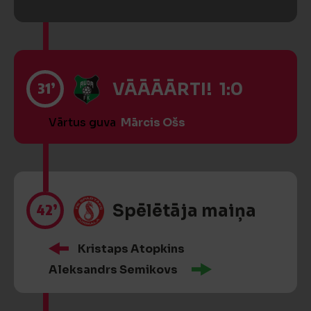
31’
VĀĀĀĀRTI! 1:0
Vārtus guva
Mārcis Ošs
42’
Spēlētāja maiņa
Kristaps Atopkins
Aleksandrs Semikovs