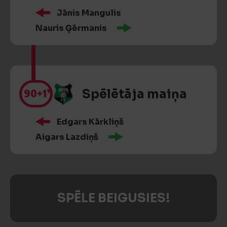
Jānis Mangulis
Nauris Ģērmanis
90
+1’
Spēlētāja maiņa
Edgars Kārkliņš
Aigars Lazdiņš
SPĒLE BEIGUSIES!