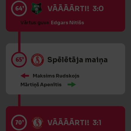
64’
VĀĀĀĀRTI! 3:0
Vārtus guva
Edgars Nitišs
65’
Spēlētāja maiņa
Maksims Rudskojs
Mārtiņš Apenītis
70’
VĀĀĀĀRTI! 3:1