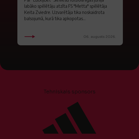
labāko spēlētāju atzīta FS "Metta" spēlētāja
Keita Zviedre. Uzvarētāja tika noskaidrota
balsojumā, kurā tika apkopotas...
06. augusts 2026.
Tehniskais sponsors