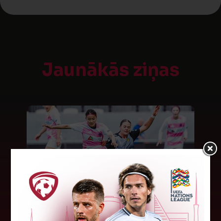
Jaunākās ziņas
"Riga FC Women" beidz