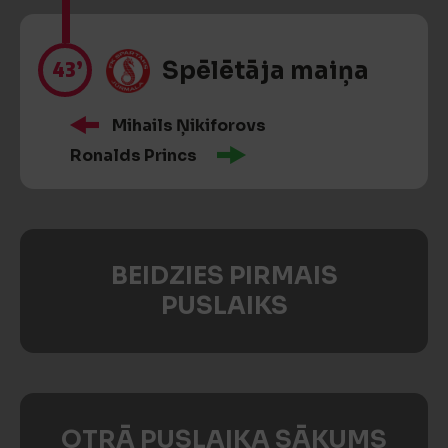
43’
Spēlētāja maiņa
Mihails Ņikiforovs
Ronalds Princs
BEIDZIES PIRMAIS
PUSLAIKS
OTRĀ PUSLAIKA SĀKUMS