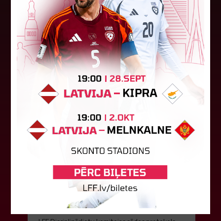
vēsturisko eirokausu sezonu
Latvijas klubs "Riga FC Women" sestdien UEFA
Čempionu līgas kvalifikācijas otrajā kārtā ar 1:4
piekāpās Lietuvas "Gintra". Ar šo spēli Latvijas
klubam beidzās eirokausu...
08. augusts 2026.
LFF DK 6. augusta lēmumi