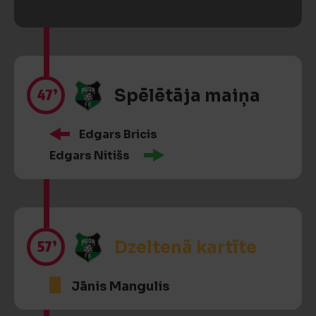
47’
Spēlētāja maiņa
Edgars Bricis
Edgars Nitišs
57’
Dzeltenā kartīte
Jānis Mangulis