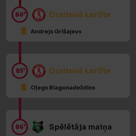
80’
Dzeltenā kartīte
Andrejs Grišajevs
85’
Dzeltenā kartīte
Oļegs Blagonadeždins
86’
Spēlētāja maiņa