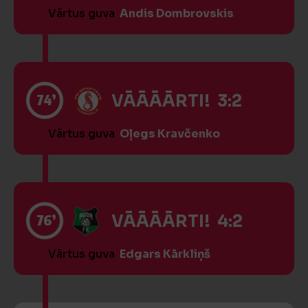
Vārtus guva
Andis Dombrovskis
74’
VĀĀĀĀRTI! 3:2
Vārtus guva
Oļegs Kravčenko
76’
VĀĀĀĀRTI! 4:2
Vārtus guva
Edgars Kārkliņš