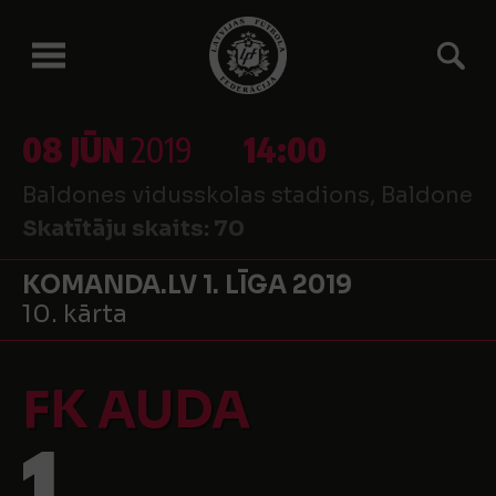
08 JŪN
2019
14:00
Baldones vidusskolas stadions, Baldone
Skatītāju skaits:
70
KOMANDA.LV 1. LĪGA 2019
10. kārta
FK AUDA
1