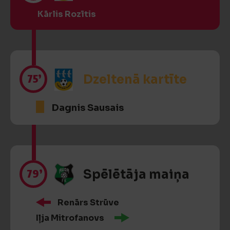
Kārlis Rozītis
75’
Dzeltenā kartīte
Dagnis Sausais
79’
Spēlētāja maiņa
Renārs Strūve
Iļja Mitrofanovs