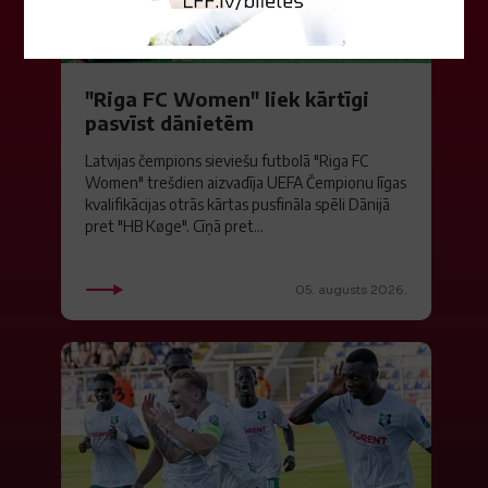
"Riga FC Women" liek kārtīgi
pasvīst dānietēm
Latvijas čempions sieviešu futbolā "Riga FC
Women" trešdien aizvadīja UEFA Čempionu līgas
kvalifikācijas otrās kārtas pusfināla spēli Dānijā
pret "HB Køge". Cīņā pret...
05. augusts 2026.