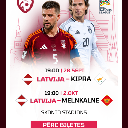
Jūlijā par labāko "LuckyBet" SFL
atzīta Keita Zviedre
Par "LuckyBet" Sieviešu futbola līgas jūnija
labāko spēlētāju atzīta FS "Metta" spēlētāja
Keita Zviedre. Uzvarētāja tika noskaidrota
balsojumā, kurā tika apkopotas...
06. augusts 2026.