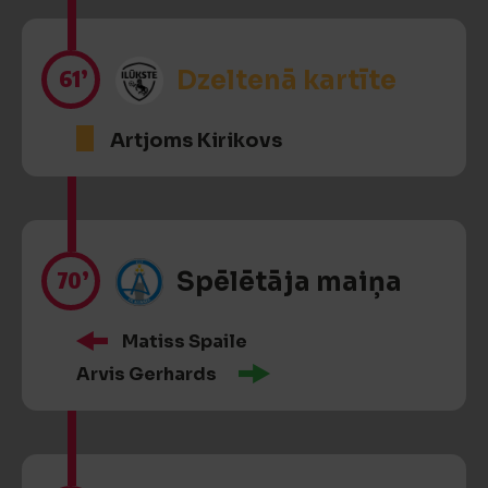
61’
Dzeltenā kartīte
Artjoms Kirikovs
70’
Spēlētāja maiņa
Matiss Spaile
Arvis Gerhards