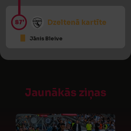
87’
Dzeltenā kartīte
Jānis Bleive
Jaunākās ziņas