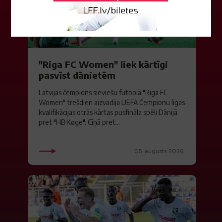
"Riga FC Women" liek kārtīgi
pasvīst dānietēm
Latvijas čempions sieviešu futbolā "Riga FC
Women" trešdien aizvadīja UEFA Čempionu līgas
kvalifikācijas otrās kārtas pusfināla spēli Dānijā
pret "HB Køge". Cīņā pret...
05. augusts 2026.