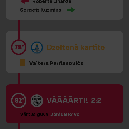
Roberts Linards
Sergejs Kuzmins
78’
Dzeltenā kartīte
Valters Parfianovičs
82’
VĀĀĀĀRTI! 2:2
Vārtus guva
Jānis Bleive