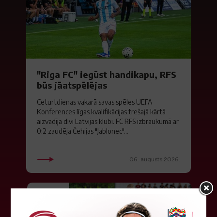
"Riga FC" iegūst handikapu, RFS
būs jāatspēlējas
Ceturtdienas vakarā savas spēles UEFA
Konferences līgas kvalifikācijas trešajā kārtā
aizvadīja divi Latvijas klubi. FC RFS izbraukumā ar
0:2 zaudēja Čehijas "Jablonec"...
06. augusts 2026.