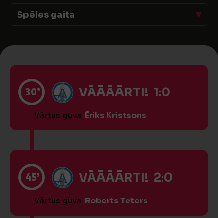
Spēles gaita
30’
VĀĀĀĀRTI! 1:0
Vārtus guva
Ēriks Kristsons
45’
VĀĀĀĀRTI! 2:0
Vārtus guva
Roberts Teters