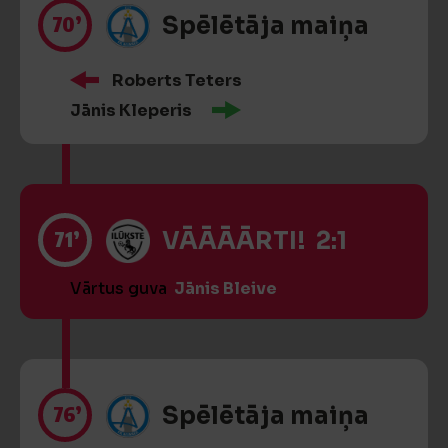
70’
Spēlētāja maiņa
Roberts Teters
Jānis Kleperis
71’
VĀĀĀĀRTI! 2:1
Vārtus guva
Jānis Bleive
76’
Spēlētāja maiņa