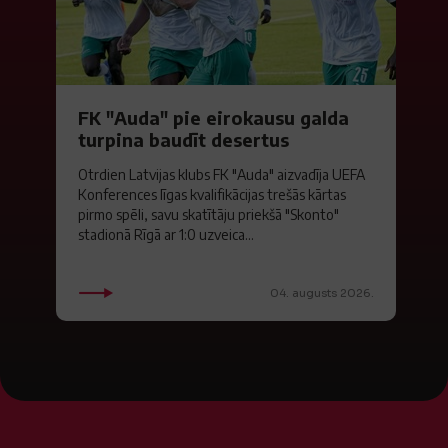
FK "Auda" pie eirokausu galda
turpina baudīt desertus
Otrdien Latvijas klubs FK "Auda" aizvadīja UEFA
Konferences līgas kvalifikācijas trešās kārtas
pirmo spēli, savu skatītāju priekšā "Skonto"
stadionā Rīgā ar 1:0 uzveica...
04. augusts 2026.