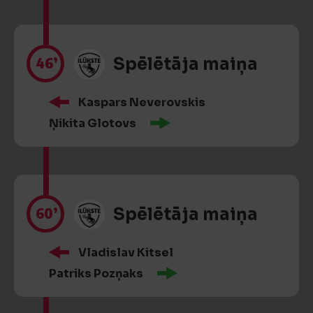
46’
Spēlētāja maiņa
Kaspars Neverovskis
Ņikita Glotovs
60’
Spēlētāja maiņa
Vladislav Kitsel
Patriks Pozņaks