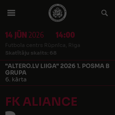
14 JŪN
2026
14:00
Futbola centrs Rūpnīca, Riga
Skatītāju skaits:
68
"ALTERO.LV LIIGA" 2026 1. POSMA B
GRUPA
6. kārta
FK ALIANCE