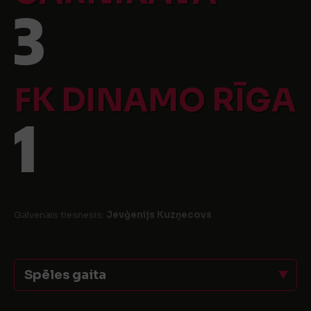
3
FK DINAMO RĪGA
1
Galvenais tiesnesis:
Jevģenijs Kuzņecovs
Spēles gaita