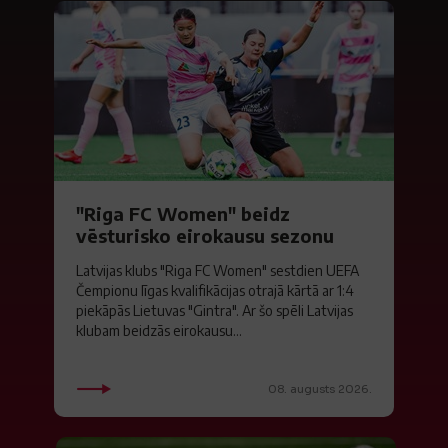
"Riga FC Women" beidz
vēsturisko eirokausu sezonu
Latvijas klubs "Riga FC Women" sestdien UEFA
Čempionu līgas kvalifikācijas otrajā kārtā ar 1:4
piekāpās Lietuvas "Gintra". Ar šo spēli Latvijas
klubam beidzās eirokausu...
08. augusts 2026.