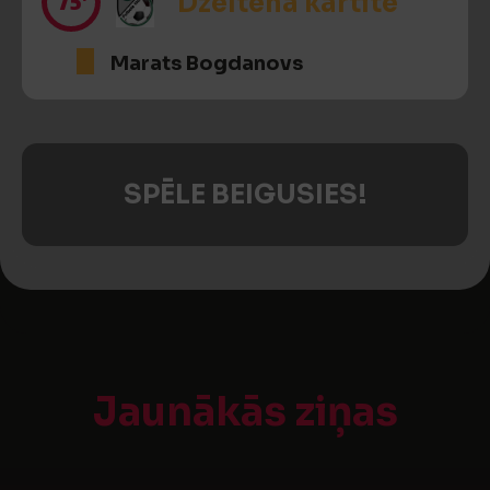
75’
Dzeltenā kartīte
Marats Bogdanovs
SPĒLE BEIGUSIES!
Jaunākās ziņas