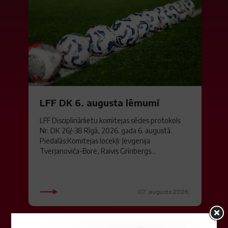
LFF DK 6. augusta lēmumi
LFF Disciplinārlietu komitejas sēdes protokols
Nr. DK 26/-38 Rīgā, 2026. gada 6. augustā.
Piedalās:Komitejas locekļi: Jevgenija
Tverjanoviča-Bore, Raivis Grīnbergs...
07. augusts 2026.