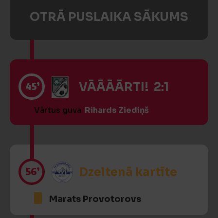
OTRĀ PUSLAIKA SĀKUMS
45’
VĀĀĀĀRTI! 2:1
Vārtus guva
Rihards Ziediņš
56’
Dzeltenā kartīte
Marats Provotorovs