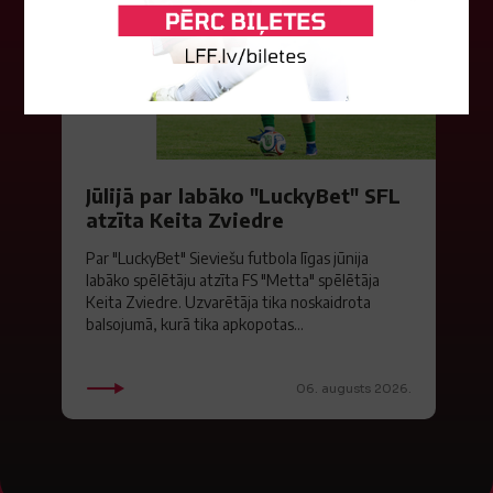
Jūlijā par labāko "LuckyBet" SFL
atzīta Keita Zviedre
Par "LuckyBet" Sieviešu futbola līgas jūnija
labāko spēlētāju atzīta FS "Metta" spēlētāja
Keita Zviedre. Uzvarētāja tika noskaidrota
balsojumā, kurā tika apkopotas...
06. augusts 2026.