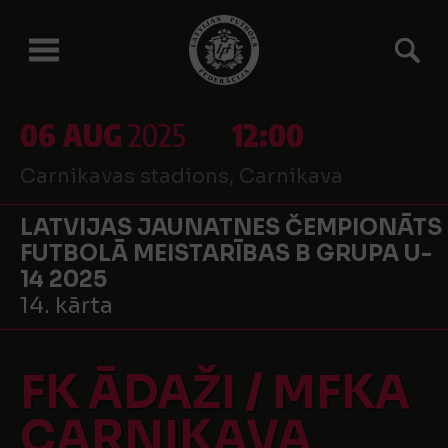
06 AUG
2025
12:00
Carnikavas stadions, Carnikava
LATVIJAS JAUNATNES ČEMPIONĀTS
FUTBOLĀ MEISTARĪBAS B GRUPA U-
14 2025
14. kārta
FK ĀDAŽI / MFKA
CARNIKAVA