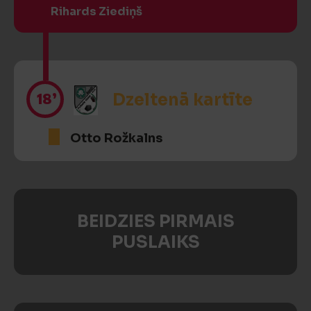
Rihards Ziediņš
18’
Dzeltenā kartīte
Otto Rožkalns
BEIDZIES PIRMAIS
PUSLAIKS