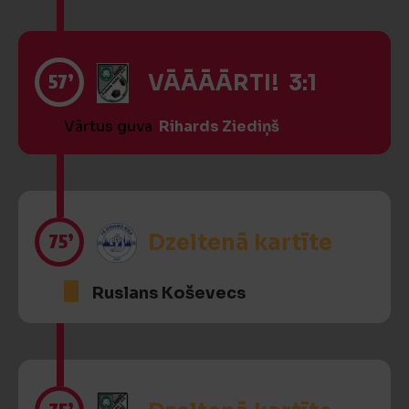
57’
VĀĀĀĀRTI! 3:1
Vārtus guva
Rihards Ziediņš
75’
Dzeltenā kartīte
Ruslans Koševecs