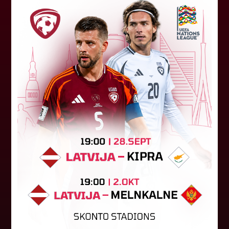
"Riga FC" iegūst handikapu, RFS
būs jāatspēlējas
Ceturtdienas vakarā savas spēles UEFA
Konferences līgas kvalifikācijas trešajā kārtā
aizvadīja divi Latvijas klubi. FC RFS izbraukumā ar
0:2 zaudēja Čehijas "Jablonec"...
06. augusts 2026.