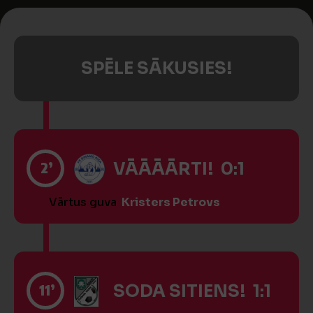
SPĒLE SĀKUSIES!
2’
VĀĀĀĀRTI! 0:1
Vārtus guva
Kristers Petrovs
11’
SODA SITIENS! 1:1