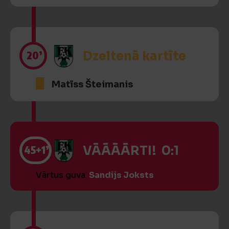
20’
Dzeltenā kartīte
Matīss Šteimanis
45
+1’
VĀĀĀĀRTI! 0:1
Vārtus guva
Sandijs Joksts