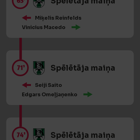
65’
Spēlētāja maiņa
Miķelis Reinfelds
Vinicius Macedo
71’
Spēlētāja maiņa
Seiji Saito
Edgars Omeļjaņenko
74’
Spēlētāja maiņa