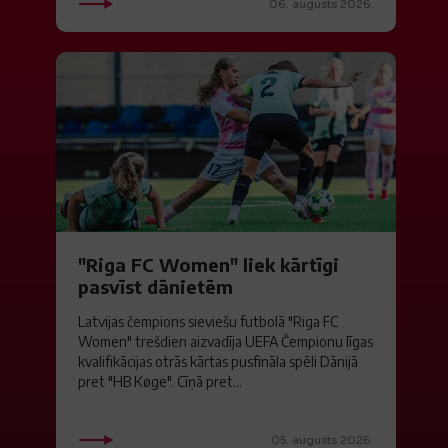
06. augusts 2026.
"Riga FC Women" liek kārtīgi
pasvīst dānietēm
Latvijas čempions sieviešu futbolā "Riga FC
Women" trešdien aizvadīja UEFA Čempionu līgas
kvalifikācijas otrās kārtas pusfināla spēli Dānijā
pret "HB Køge". Cīņā pret...
05. augusts 2026.