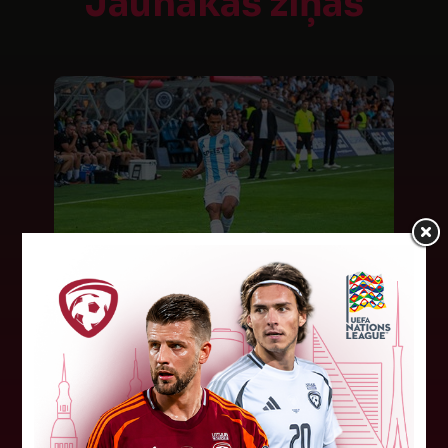
Jaunākās ziņas
"Riga FC" iegūst handikapu, RFS
būs jāatspēlējas
Ceturtdienas vakarā savas spēles UEFA
Konferences līgas kvalifikācijas trešajā kārtā
aizvadīja divi Latvijas klubi. FC RFS izbraukumā ar
0:2 zaudēja Čehijas "Jablonec"...