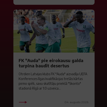
FK "Auda" pie eirokausu galda
turpina baudīt desertus
Otrdien Latvijas klubs FK "Auda" aizvadīja UEFA
Konferences līgas kvalifikācijas trešās kārtas
pirmo spēli, savu skatītāju priekšā "Skonto"
stadionā Rīgā ar 1:0 uzveica...
04. augusts 2026.