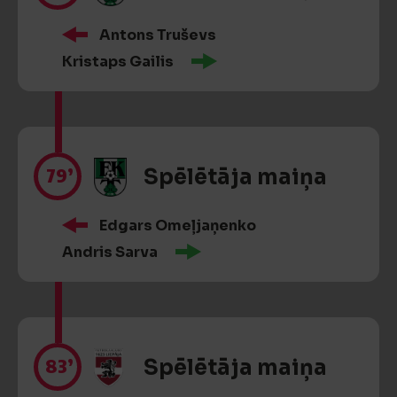
Antons Truševs
Kristaps Gailis
79’
Spēlētāja maiņa
Edgars Omeļjaņenko
Andris Sarva
83’
Spēlētāja maiņa