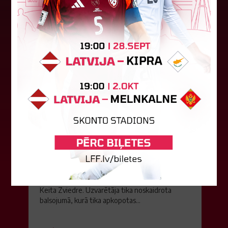
06. augusts 2026.
Jūlijā par labāko "LuckyBet" SFL
atzīta Keita Zviedre
Par "LuckyBet" Sieviešu futbola līgas jūnija
labāko spēlētāju atzīta FS "Metta" spēlētāja
Keita Zviedre. Uzvarētāja tika noskaidrota
balsojumā, kurā tika apkopotas...