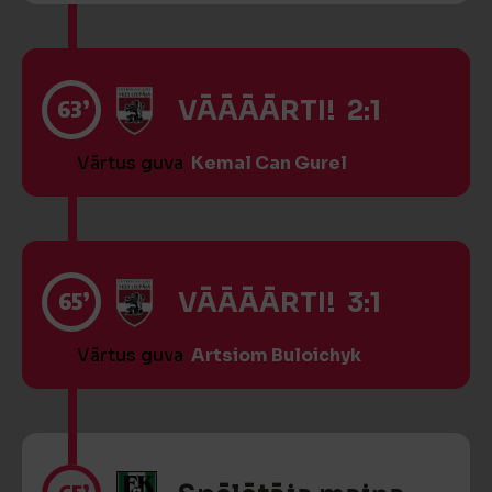
63’
VĀĀĀĀRTI! 2:1
Vārtus guva
Kemal Can Gurel
65’
VĀĀĀĀRTI! 3:1
Vārtus guva
Artsiom Buloichyk