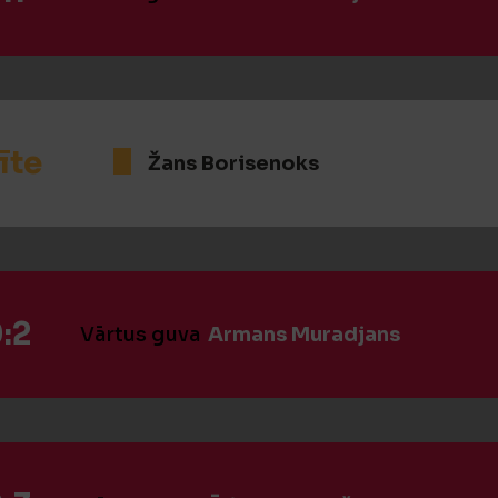
īte
Žans Borisenoks
:2
Vārtus guva
Armans Muradjans