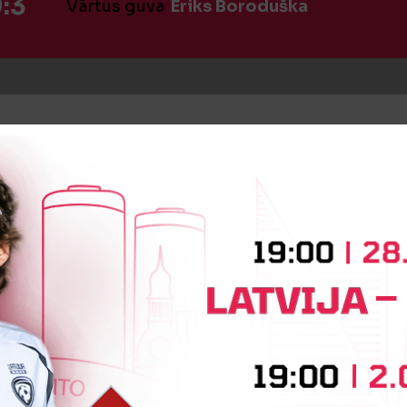
:3
Vārtus guva
Ēriks Boroduška
īte
Daniels Nosegbe-Suško
iņa
Carl Mihhelsen
Bjorn Bahh Bj