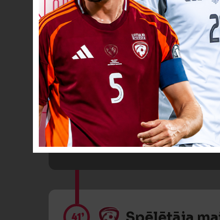
VĀĀĀĀRTI! 0
31’
Spēlētāja ma
41’