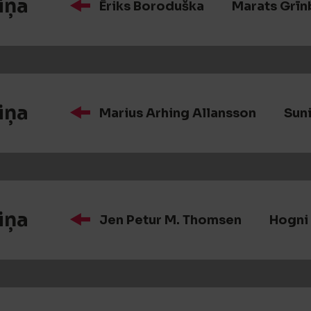
iņa
Ēriks Boroduška
Marats Grīn
iņa
Marius Arhing Allansson
Sun
iņa
Jen Petur M. Thomsen
Hogni