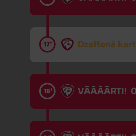
Dzeltenā kart
17’
VĀĀĀĀRTI! 0
18’