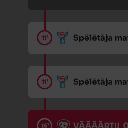
Spēlētāja ma
11’
Spēlētāja ma
11’
VĀĀĀĀRTI! 0
16’