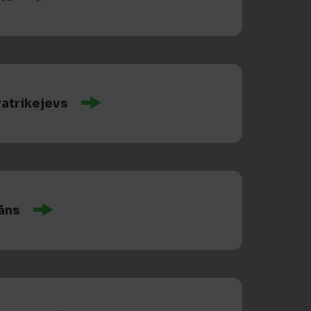
Patrikejevs
rāns