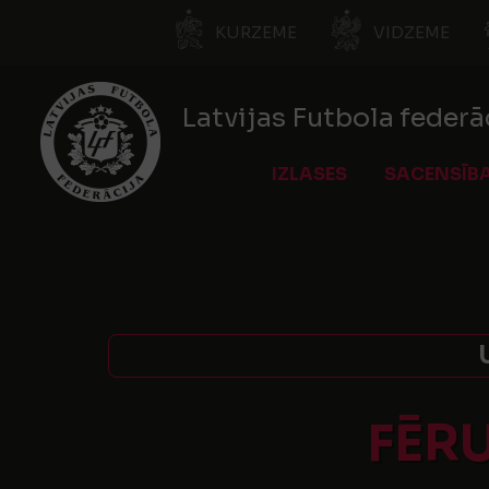
KURZEME
VIDZEME
Latvijas Futbola federā
IZLASES
SACENSĪB
FĒR