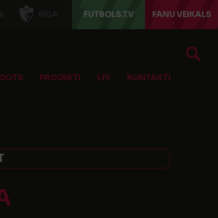
FUTBOLS.TV
FANU VEIKALS
I
RĪGA
OOTS
PROJEKTI
LFF
KONTAKTI
T
A