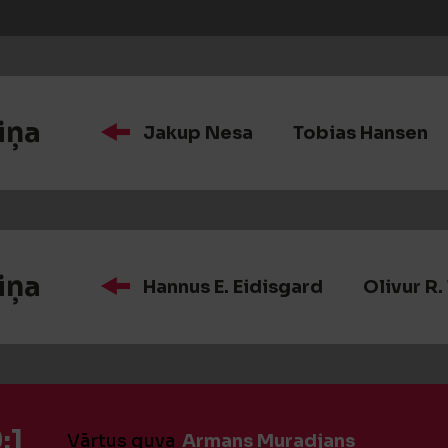
iņa
Jakup Nesa
Tobias Hansen
iņa
Hannus E. Eidisgard
Olivur R
:1
Vārtus guva
Armans Muradjans