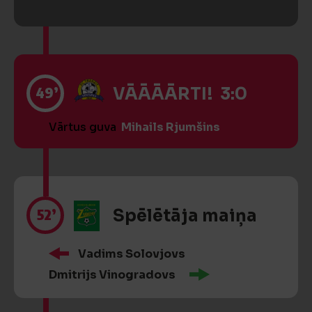
49’
VĀĀĀĀRTI! 3:0
Vārtus guva
Mihails Rjumšins
52’
Spēlētāja maiņa
Vadims Solovjovs
Dmitrijs Vinogradovs