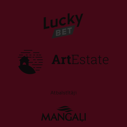
Atbalstītāji