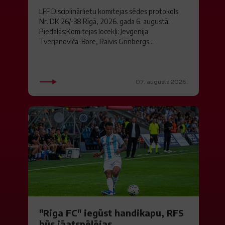
LFF Disciplinārlietu komitejas sēdes protokols
Nr. DK 26/-38 Rīgā, 2026. gada 6. augustā.
Piedalās:Komitejas locekļi: Jevgenija
Tverjanoviča-Bore, Raivis Grīnbergs...
07. augusts 2026.
"Riga FC" iegūst handikapu, RFS
būs jāatspēlējas