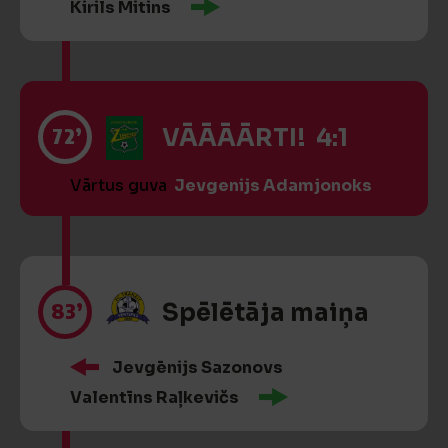
Kirils Mitins
72’
VĀĀĀĀRTI! 4:1
Vārtus guva
Jevgenijs Adamjonoks
83’
Spēlētāja maiņa
Jevgēnijs Sazonovs
Valentīns Raļkevičs