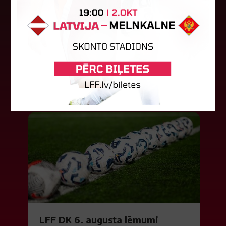
vēsturisko eirokausu sezonu
Latvijas klubs "Riga FC Women" sestdien UEFA
Čempionu līgas kvalifikācijas otrajā kārtā ar 1:4
piekāpās Lietuvas "Gintra". Ar šo spēli Latvijas
klubam beidzās eirokausu...
08. augusts 2026.
LFF DK 6. augusta lēmumi