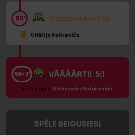
86’
Dzeltenā kartīte
Vitālijs Petkevičs
90
+2’
VĀĀĀĀRTI! 5:1
Vārtus guva
Aleksandrs Baturinskis
SPĒLE BEIGUSIES!