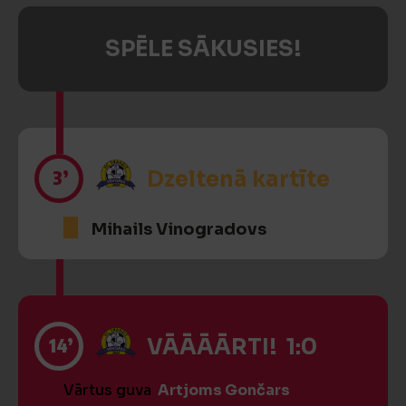
SPĒLE SĀKUSIES!
3’
Dzeltenā kartīte
Mihails Vinogradovs
14’
VĀĀĀĀRTI! 1:0
Vārtus guva
Artjoms Gončars