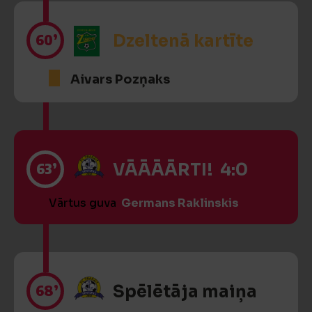
60’
Dzeltenā kartīte
Aivars Pozņaks
63’
VĀĀĀĀRTI! 4:0
Vārtus guva
Germans Raklinskis
68’
Spēlētāja maiņa