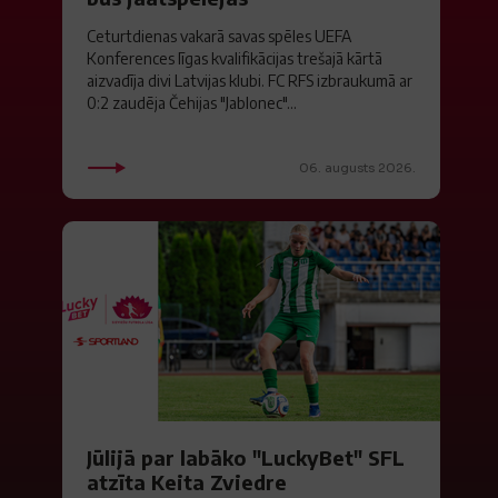
Ceturtdienas vakarā savas spēles UEFA
Konferences līgas kvalifikācijas trešajā kārtā
aizvadīja divi Latvijas klubi. FC RFS izbraukumā ar
0:2 zaudēja Čehijas "Jablonec"...
06. augusts 2026.
Jūlijā par labāko "LuckyBet" SFL
atzīta Keita Zviedre