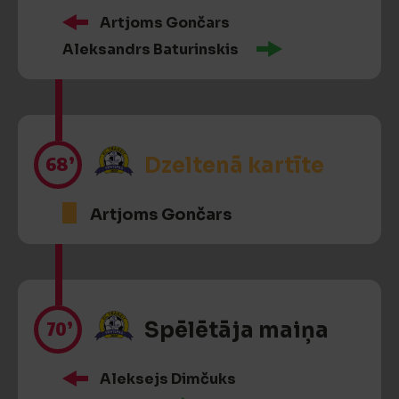
Artjoms Gončars
Aleksandrs Baturinskis
68’
Dzeltenā kartīte
Artjoms Gončars
70’
Spēlētāja maiņa
Aleksejs Dimčuks