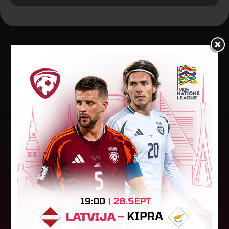
Jaunākās ziņas
"Riga FC Women" beidz