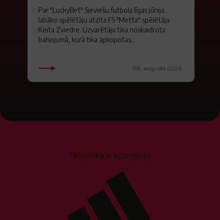
Par "LuckyBet" Sieviešu futbola līgas jūnija
labāko spēlētāju atzīta FS "Metta" spēlētāja
Keita Zviedre. Uzvarētāja tika noskaidrota
balsojumā, kurā tika apkopotas...
06. augusts 2026.
Tehniskais sponsors